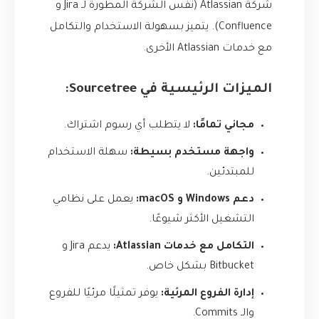
شركة Atlassian (نفس الشركة المطورة لـ Jira و
Confluence). يتميز بسهولة الاستخدام والتكامل
مع خدمات Atlassian الأخرى.
الميزات الرئيسية في Sourcetree:
مجاني تمامًا:
لا يتطلب أي رسوم اشتراك.
واجهة مستخدم بسيطة:
سهلة الاستخدام
للمبتدئين.
دعم Windows و macOS:
يعمل على نظامي
التشغيل الأكثر شيوعًا.
التكامل مع خدمات Atlassian:
يدعم Jira و
Bitbucket بشكل خاص.
إدارة الفروع المرئية:
يوفر تمثيلًا مرئيًا للفروع
والـ Commits.