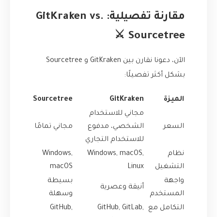
مقارنة تفصيلية: GitKraken vs.
Sourcetree ⚔️
الآن، دعونا نقارن بين GitKraken و Sourcetree
بشكل أكثر تفصيلًا:
الميزة
GitKraken
Sourcetree
مجاني للاستخدام
السعر
الشخصي، مدفوع
مجاني تمامًا
للاستخدام التجاري
نظام
Windows, macOS,
Windows,
التشغيل
Linux
macOS
واجهة
بسيطة
أنيقة وعصرية
المستخدم
وسهلة
التكامل مع
GitHub, GitLab,
GitHub,