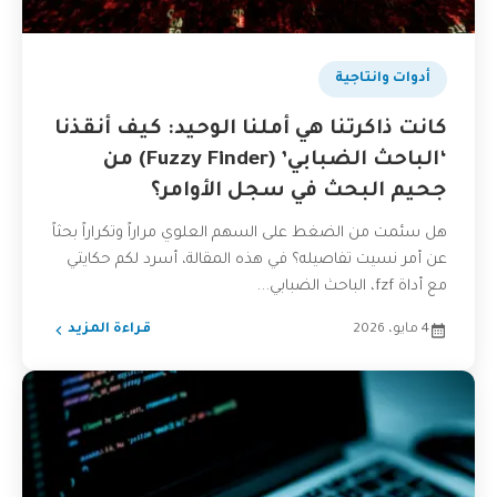
أدوات وانتاجية
كانت ذاكرتنا هي أملنا الوحيد: كيف أنقذنا
‘الباحث الضبابي’ (Fuzzy Finder) من
جحيم البحث في سجل الأوامر؟
هل سئمت من الضغط على السهم العلوي مراراً وتكراراً بحثاً
عن أمر نسيت تفاصيله؟ في هذه المقالة، أسرد لكم حكايتي
مع أداة fzf، الباحث الضبابي...
4 مايو، 2026
قراءة المزيد