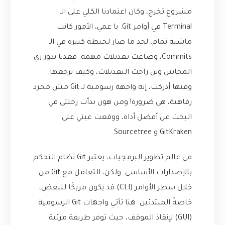
مشروع تخرج، وكان اعتمادنا الكلي على الـ
Terminal في أوامر Git. يا عمي، الأمور كانت
ماشية تمام، لحد ما صار لخبطة كبيرة في الـ
Commits، وضاعت تعديلات مهمة. قعدنا ندور زي
المجانين وين راحت التعديلات، وكيف نرجعها.
وقتها أدركت، إنه واجهة رسومية لـ Git مش مجرد
رفاهية، هي ضرورة! ومن هون بدأت رحلتي في
البحث عن أفضل أداة، ووقعت عيني على
GitKraken و Sourcetree.
في عالم تطوير البرمجيات، يعتبر Git نظام التحكم
بالإصدارات الأساسي. ولكن، التعامل مع Git من
خلال سطر الأوامر (CLI) قد يكون مربكًا للبعض،
خاصةً المبتدئين. هنا تأتي واجهات Git الرسومية
(GUI) لإنقاذ الموقف، حيث توفر طريقة مرئية