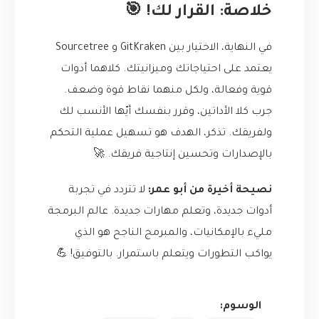
خلاصة: القرار لك! 🎯
في النهاية، الاختيار بين GitKraken و Sourcetree
يعتمد على احتياجاتك وميزانيتك. كلاهما أدوات
قوية وفعالة، ولكل منهما نقاط قوة وضعف.
جرب كلا الأداتين، وقرر بنفسك أيّها الأنسب لك
ولفريقك. تذكر، الهدف هو تسهيل عملية التحكم
بالإصدارات وتحسين إنتاجية فريقك. 🚀
نصيحة أخيرة من أبو عمر:
لا تتردد في تجربة
أدوات جديدة، وتعلم مهارات جديدة. عالم البرمجة
مليء بالإمكانيات، والمبرمج الناجح هو الذي
يواكب التطورات ويتعلم باستمرار. بالتوفيق! 💪
الوسوم: