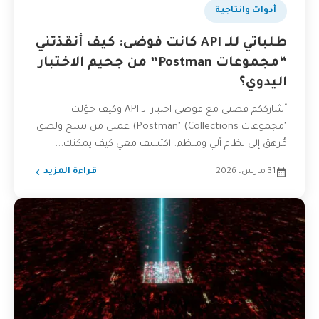
أدوات وانتاجية
طلباتي للـ API كانت فوضى: كيف أنقذتني
“مجموعات Postman” من جحيم الاختبار
اليدوي؟
أشارككم قصتي مع فوضى اختبار الـ API وكيف حوّلت
"مجموعات Postman" (Collections) عملي من نسخ ولصق
مُرهق إلى نظام آلي ومنظم. اكتشف معي كيف يمكنك...
31 مارس، 2026
قراءة المزيد