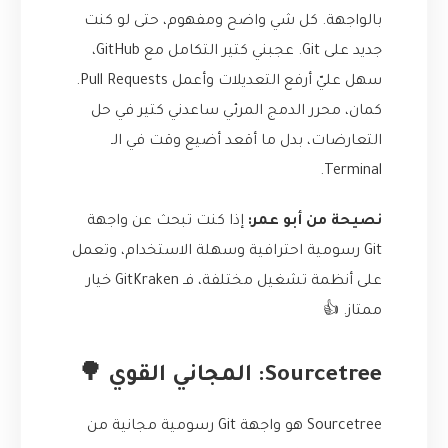
بالواجهة. كل شي واضح ومفهوم، حتى لو كنت
جديد على Git. عجبني كتير التكامل مع GitHub،
سهل عليّ أرفع التعديلات وأعمل Pull Requests.
كمان، محرر الدمج المرئي ساعدني كتير في حل
التعارضات، بدل ما أقعد أضيع وقت في الـ
Terminal.
نصيحة من أبو عمر:
إذا كنت تبحث عن واجهة
Git رسومية احترافية وسهلة الاستخدام، وتعمل
على أنظمة تشغيل مختلفة، فـ GitKraken خيار
ممتاز. 👍
Sourcetree: المجاني القوي 🌳
Sourcetree هو واجهة Git رسومية مجانية من