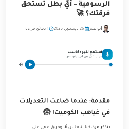
الرسومية – أيّ بطل تستحق
فرقتك؟ 🚀
أبو عمر
26 ديسمبر، 2025
1 دقائق قراءة
استمع للبودكاست
حوار شيق بين لمى وأبو عمر
مقدمة: عندما ضاعت التعديلات
في غياهب الكوميت! 😱
بتذكر مرة، كنا شغالين أنا وفريق معي على