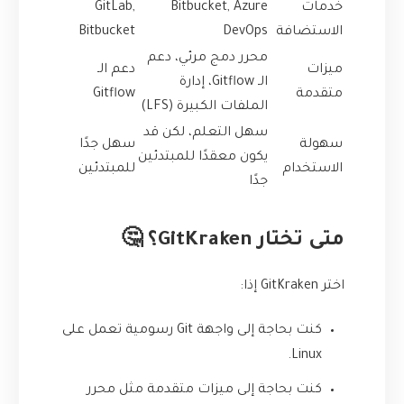
خدمات
Bitbucket, Azure
GitLab,
الاستضافة
DevOps
Bitbucket
محرر دمج مرئي، دعم
ميزات
دعم الـ
الـ Gitflow، إدارة
متقدمة
Gitflow
الملفات الكبيرة (LFS)
سهل التعلم، لكن قد
سهولة
سهل جدًا
يكون معقدًا للمبتدئين
الاستخدام
للمبتدئين
جدًا
متى تختار GitKraken؟ 🤔
اختر GitKraken إذا:
كنت بحاجة إلى واجهة Git رسومية تعمل على
Linux.
كنت بحاجة إلى ميزات متقدمة مثل محرر