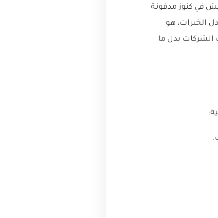
خطر ببالي قديش في كنوز مدفونة
Linke مش بس موقع لتبادل الخبرات، هو
 الشركات بدل ما