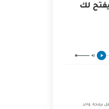
 يفتح لك
ل برمجة. واحد