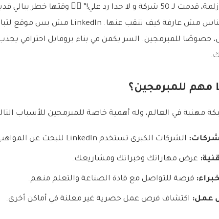
منهم كان بحكي: “يا زلمة، قدمت لـ 50 شركة و لا حدا رد علي!” 🤦‍♂️ وقتها 
في LinkedIn، بس الناس مش عارفة كيف تنقب عنها. dIn
، خصوصًا للمبرمجين. السر يكمن في بناء بروفايل احترافي يجذب
ك.
شركات:
الشركات الكبرى تستخدم LinkedIn للبحث عن المواهب.
قنية:
عرض مهاراتك وخبراتك ومشاريعك.
براء:
فرصة للتواصل مع قادة الصناعة والتعلم منهم.
 عمل:
اكتشاف فرص عمل حصرية غير معلنة في أماكن أخرى.