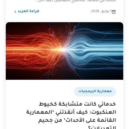
الكتابة في نظامنا. سأشرح بالتفصيل كيف كان...
1 يونيو، 2026
قراءة المزيد
​معمارية البرمجيات
خدماتي كانت متشابكة كخيوط
العنكبوت: كيف أنقذتني ‘المعمارية
القائمة على الأحداث’ من جحيم