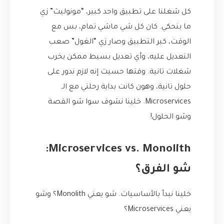
كل شغلنا على تطبيق واحد كبير، “مونوليث” زي
ما بنحكي. كان كل شي ماشي تمام، بس مع
الوقت، كبر التطبيق وصار زي “الغول” صعب
التعديل عليه، وأي تعديل بسيط ممكن يخرب
شغلات تانية. وقتها حسيت إنه لازم ندور على
حلول تانية، وهون كانت بداية رحلتي مع الـ
Microservices. خلينا نشوف سوا شو القصة
وشو الحلول!
Microservices vs. Monolith:
شو الفرق؟
خلينا نبدأ بالأساسيات. شو يعني Monolith؟ وشو
يعني Microservices؟