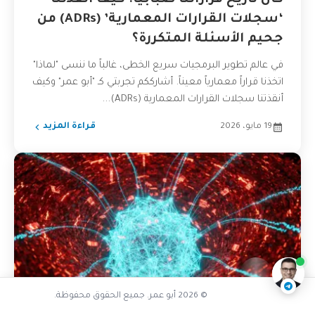
كان تاريخ قراراتنا ضبابياً: كيف أنقذتنا
‘سجلات القرارات المعمارية’ (ADRs) من
جحيم الأسئلة المتكررة؟
في عالم تطوير البرمجيات سريع الخطى، غالباً ما ننسى "لماذا"
اتخذنا قراراً معمارياً معيناً. أشارككم تجربتي كـ "أبو عمر" وكيف
أنقذتنا سجلات القرارات المعمارية (ADRs)...
19 مايو، 2026
قراءة المزيد
متى يكون Microservices خياراً أفضل
ناقشنا على تليجرام
@AbuOmarTech_bot
© 2026 أبو عمر. جميع الحقوق محفوظة.