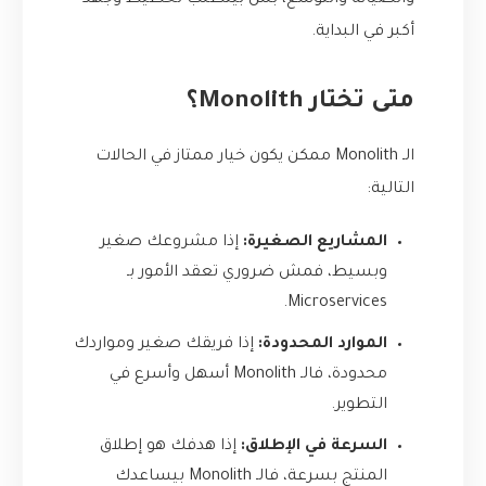
والصيانة والتوسع، بس بيتطلب تخطيط وجهد
أكبر في البداية.
متى تختار Monolith؟
الـ Monolith ممكن يكون خيار ممتاز في الحالات
التالية:
المشاريع الصغيرة:
إذا مشروعك صغير
وبسيط، فمش ضروري تعقد الأمور بـ
Microservices.
الموارد المحدودة:
إذا فريقك صغير ومواردك
محدودة، فالـ Monolith أسهل وأسرع في
التطوير.
السرعة في الإطلاق:
إذا هدفك هو إطلاق
المنتج بسرعة، فالـ Monolith بيساعدك