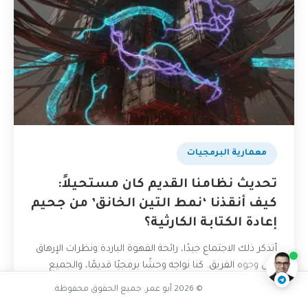
​معمارية البرمجيات
تحديث نظامنا القديم كان مستحيلاً:
متى نختار Microservices
كيف أنقذنا ‘نمط التين الخانق’ من جحيم
إعادة الكتابة الكارثية؟
ناقشنا على تليجرام
@AbuOmarTech_bot
أتذكر ذلك الاجتماع جيدًا، رائحة القهوة الباردة ونظرات الإرهاق
على وجوه الفريق. كنا نواجه وحشًا برمجيًا قديمًا، والجميع
يطالب بإعادة كتابته من الصفر. في هذه...
© 2026 أبو عمر. جميع الحقوق محفوظة.