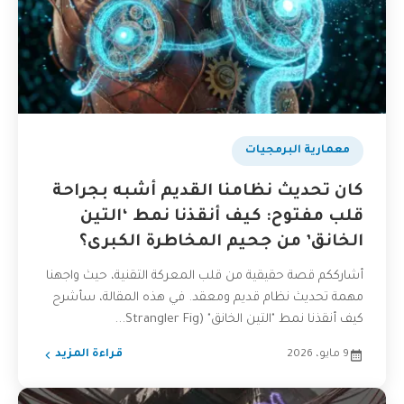
​معمارية البرمجيات
كان تحديث نظامنا القديم أشبه بجراحة
قلب مفتوح: كيف أنقذنا نمط ‘التين
الخانق’ من جحيم المخاطرة الكبرى؟
أشارككم قصة حقيقية من قلب المعركة التقنية، حيث واجهنا
مهمة تحديث نظام قديم ومعقد. في هذه المقالة، سأشرح
كيف أنقذنا نمط "التين الخانق" (Strangler Fig...
9 مايو، 2026
قراءة المزيد