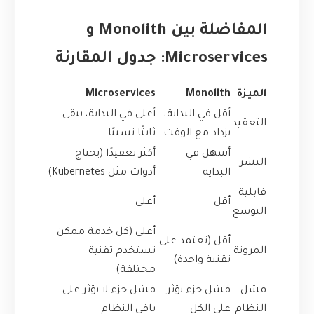
المفاضلة بين Monolith و
Microservices: جدول المقارنة
الميزة
Monolith
Microservices
أقل في البداية،
أعلى في البداية، يبقى
التعقيد
يزداد مع الوقت
ثابتًا نسبيًا
أسهل في
أكثر تعقيدًا (يحتاج
النشر
البداية
أدوات مثل Kubernetes)
قابلية
أقل
أعلى
التوسع
أعلى (كل خدمة ممكن
أقل (تعتمد على
المرونة
تستخدم تقنية
تقنية واحدة)
مختلفة)
فشل
فشل جزء يؤثر
فشل جزء لا يؤثر على
النظام
على الكل
باقي النظام