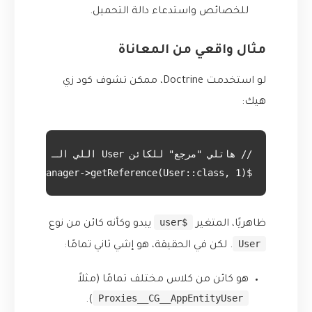
للخصائص واستدعاء دالة التحميل.
مثال واقعي من المعاناة
لو استخدمت Doctrine، ممكن تشوف كود زي
هيك:
$user = $entityManager->getReference(User::class, 1);
$user
ظاهريًا، المتغير
يبدو وكأنه كائن من نوع
User
. لكن في الحقيقة، هو إشي ثاني تمامًا:
هو كائن من كلاس مختلف تمامًا (مثلاً
Proxies__CG__AppEntityUser
).