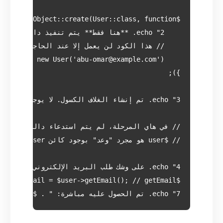
echo "7. تم الحصول عليه مباشرة: " . $email2 . "n";