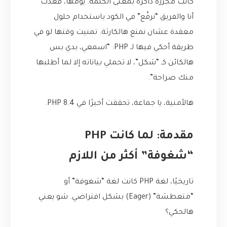
كانت مجزرة ذاكرة بمعنى الكلمة. يومها، قعدت
أنا والفريق “نرقّع” في الكود باستخدام حلول
معقدة عشان نمنع هالكارثة. تمنيت وقتها لو في
طريقة أحكي فيها لـ PHP: “اسمعي، بدي بس
هالكائن كـ “شكل”، لا تحملي بياناته إلا لما أطلبها
منك صراحة”.
هالأمنية، يا جماعة، تحققت أخيرًا في PHP 8.4.
مقدمة: لما كانت PHP
“شغوفة” أكثر من اللازم
تاريخيًا، لغة PHP كانت لغة “شغوفة” أو
“متعطشة” (Eager) بشكل افتراضي. شو يعني
هالحكي؟