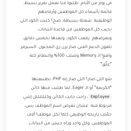
في يوم من الأيام، طلبوا منا نعمل تقرير بسيط:
قائمة بأسماء كل الموظفين وأرقامهم
الوظيفية. شغلة بسيطة، صح؟ كتبت الكود اللي
بجيب كل الموظفين من قاعدة البيانات
وبعرضهم. رفعت الكود، وبعدها بخمس دقايق،
تلفون الدعم الفني صار يرن زي المجنون. السيرفر
واقع! الـ Memory وصلت 100% والنظام كله
“علّق”.
شو اللي صار؟ اللي صار إنه PHP، بطبيعتها
“الكريمة” أو الـ Eager، لما طلبت منها كائن
Employee
، راحت جابت الكائن وكللللللل إشي
مربوط فيه. عشان تعرض اسم الموظف بس،
حمّلت تاريخه الوظيفي كله! لكل موظف! آلاف
الموظفين، وكل واحد وراه جيش من البيانات.