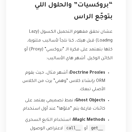
“بروكسيات” والحلول اللي
بتوجّع الراس
عشان نحقق مفهوم التحميل الكسول (Lazy
Loading) قبل هيك، كنا نلجأ لأساليب ملتوية،
كلها بتعتمد على فكرة الـ “بروكسي” (Proxy) أو
الكائن الوكيل. أشهر هاي الأساليب:
Doctrine Proxies:
أشهر مثال، حيث يقوم
ORM بإنشاء كلاس “وهمي” يرث من الكلاس
الأصلي تبعك.
Ghost Objects:
نمط تصميمي يعتمد على
كائنات فارغة يتم “ملؤها” عند أول استخدام.
Magic Methods:
استخدام التابع السحري
__call
__get
أو
لاعتراض الوصول