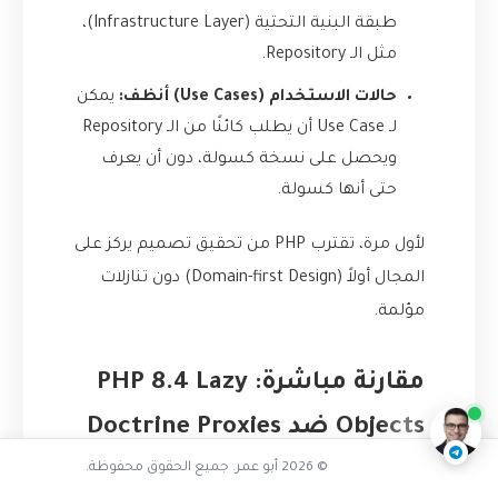
طبقة البنية التحتية (Infrastructure Layer)،
مثل الـ Repository.
حالات الاستخدام (Use Cases) أنظف:
يمكن
لـ Use Case أن يطلب كائنًا من الـ Repository
ويحصل على نسخة كسولة، دون أن يعرف
حتى أنها كسولة.
لأول مرة، تقترب PHP من تحقيق تصميم يركز على
المجال أولاً (Domain-first Design) دون تنازلات
مؤلمة.
ما مشكلة البروكسيات
ناقشنا على تليجرام
@AbuOmarTech_bot
مقارنة مباشرة: PHP 8.4 Lazy
Objects ضد Doctrine Proxies
© 2026 أبو عمر. جميع الحقوق محفوظة.
لنضعهم وجهًا لوجه: