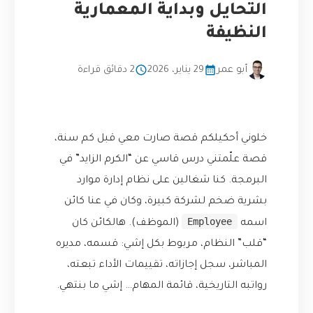
التحايل وبداية المعمارية
النظيفة
أبو عمر
29 يناير، 2026
2 دقائق قراءة
خلوني أحكيلكم قصة صارت معي قبل كم سنة،
قصة علّمتني درس قاسي عن “الكرم الزايد” في
البرمجة. كنا شغالين على نظام إدارة موارد
بشرية ضخم لشركة كبيرة، وكان في عنا كائن
Employee
اسمه
(الموظف). هالكائن كان
“قلب” النظام، مربوط بكل إشي: قسمه، مديره
المباشر، سجل إجازاته، تقييمات الأداء تبعته،
رواتبه التاريخية، قائمة المهام… إشي ما بنتهي.