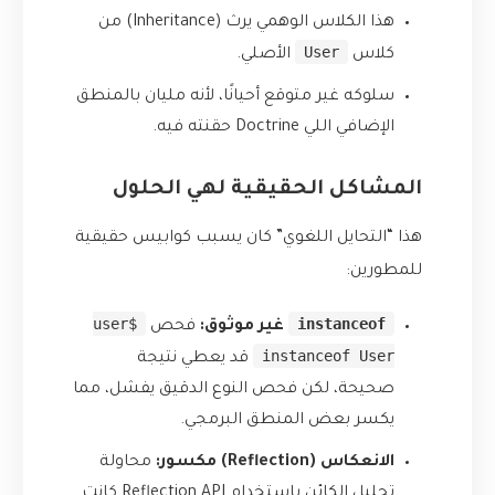
هذا الكلاس الوهمي يرث (Inheritance) من
User
كلاس
الأصلي.
سلوكه غير متوقع أحيانًا، لأنه مليان بالمنطق
الإضافي اللي Doctrine حقنته فيه.
المشاكل الحقيقية لهي الحلول
هذا “التحايل اللغوي” كان يسبب كوابيس حقيقية
للمطورين:
$user
instanceof
غير موثوق:
فحص
instanceof User
قد يعطي نتيجة
صحيحة، لكن فحص النوع الدقيق يفشل، مما
يكسر بعض المنطق البرمجي.
الانعكاس (Reflection) مكسور:
محاولة
تحليل الكائن باستخدام Reflection API كانت