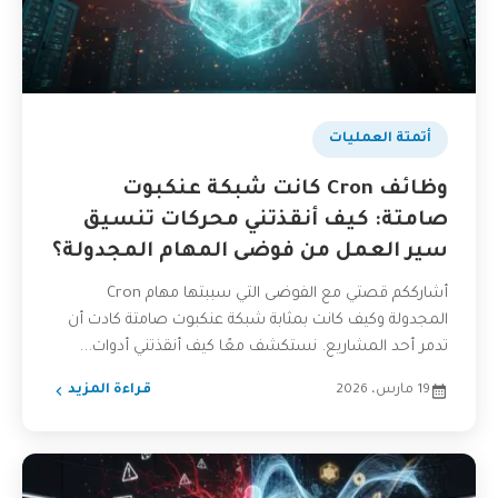
أتمتة العمليات
وظائف Cron كانت شبكة عنكبوت
صامتة: كيف أنقذتني محركات تنسيق
سير العمل من فوضى المهام المجدولة؟
أشارككم قصتي مع الفوضى التي سببتها مهام Cron
المجدولة وكيف كانت بمثابة شبكة عنكبوت صامتة كادت أن
تدمر أحد المشاريع. نستكشف معًا كيف أنقذتني أدوات...
19 مارس، 2026
قراءة المزيد