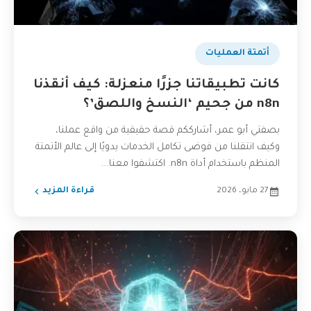
أتمتة العمليات
كانت تطبيقاتنا جزرًا منعزلة: كيف أنقذنا
n8n من جحيم ‘النسخ واللصق’؟
بصفتي أبو عمر، أشارككم قصة حقيقية من واقع عملنا،
وكيف انتقلنا من فوضى تكامل الخدمات يدويًا إلى عالم الأتمتة
المنظم باستخدام أداة n8n. اكتشفوا معنا...
27 مايو، 2026
قراءة المزيد