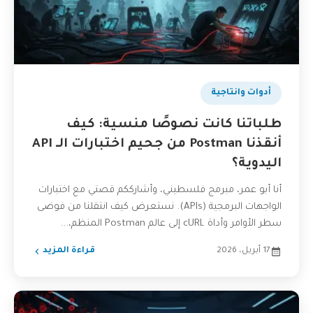
أدوات وانتاجية
طلباتنا كانت نصوصًا منسية: كيف
أنقذنا Postman من جحيم اختبارات الـ API
اليدوية؟
أنا أبو عمر، مبرمج فلسطيني، وأشارككم قصتي مع اختبارات
الواجهات البرمجية (APIs). نستعرض كيف انتقلنا من فوضى
سطر الأوامر وأداة cURL إلى عالم Postman المنظم،...
17 أبريل، 2026
قراءة المزيد