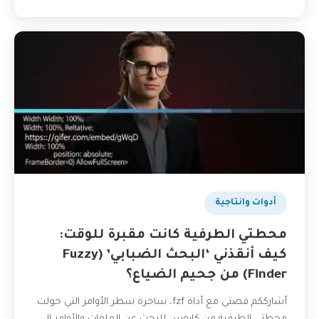
أدوات وانتاجية
محطتي الطرفية كانت مقبرة للوقت:
كيف أنقذني ‘البحث الضبابي’ (Fuzzy
Finder) من جحيم الضياع؟
أشارككم قصتي مع أداة fzf، ساحرة سطر الأوامر التي حولت