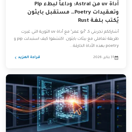
أداة uv من Astral: وداعاً لبطء Pip
وتعقيدات Poetry… مستقبل بايثون
يُكتب بلغة Rust
أشارككم تجربتي كـ "أبو عمر" مع أداة uv الثورية التي غيرت
طريقة تعاملي مع بيئات بايثون. اكتشفوا كيف استبدلت pip و
poetry بهذه الأداة الخارقة...
31 يناير، 2026
قراءة المزيد