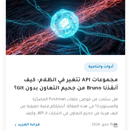
أدوات وانتاجية
مجموعات API تتغير في الظلام: كيف
أنقذنا Bruno من جحيم التعاون بدون Git؟
هل سئمت من فوضى ملفات Postman المصدّرة
والمستوردة؟ في هذه المقالة، أشارككم قصة حقيقية عن
كيف هربنا من جحيم التعاون في اختبارات الـ API، وكيف...
15 مايو، 2026
قراءة المزيد