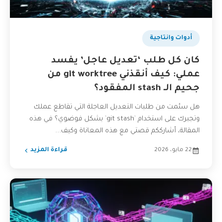
أدوات وانتاجية
كان كل طلب ‘تعديل عاجل’ يفسد
عملي: كيف أنقذني git worktree من
جحيم الـ stash المفقود؟
هل سئمت من طلبات التعديل العاجلة التي تقاطع عملك
وتجبرك على استخدام `git stash` بشكل فوضوي؟ في هذه
المقالة، أشارككم قصتي مع هذه المعاناة وكيف...
22 مايو، 2026
قراءة المزيد