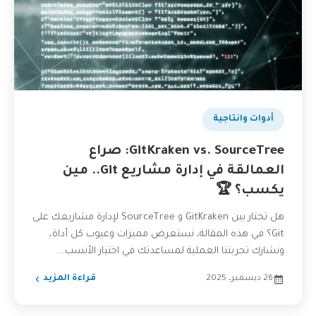
بودكاست
أدوات وانتاجية
GitKraken vs. SourceTree: صراع
العمالقة في إدارة مشاريع Git.. مين
يكسب؟ 🏆
هل تحتار بين GitKraken و SourceTree لإدارة مشاريعك على
Git؟ في هذه المقالة، نستعرض مميزات وعيوب كل أداة،
ونشارك تجربتنا العملية لمساعدتك في اختيار الأنسب...
26 ديسمبر، 2025
قراءة المزيد