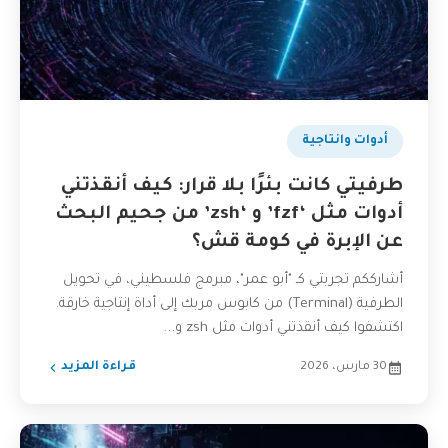
أدوات وانتاجية
طرفيتي كانت بئرًا بلا قرار: كيف أنقذتني
أدوات مثل ‘fzf’ و ‘zsh’ من جحيم البحث
عن الإبرة في كومة قش؟
أشارككم تجربتي كـ "أبو عمر"، مبرمج فلسطيني، في تحويل
الطرفية (Terminal) من كابوس مربك إلى أداة إنتاجية خارقة.
اكتشفوا كيف أنقذتني أدوات مثل zsh و...
30 مارس، 2026
قراءة المزيد