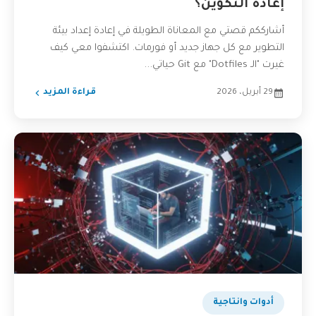
إعادة التكوين؟
أشارككم قصتي مع المعاناة الطويلة في إعادة إعداد بيئة
التطوير مع كل جهاز جديد أو فورمات. اكتشفوا معي كيف
غيرت "الـ Dotfiles" مع Git حياتي...
29 أبريل، 2026
قراءة المزيد
أدوات وانتاجية