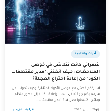
أدوات وانتاجية
شفراتي كانت تتلاشى في فوضى
الملاحظات: كيف أنقذني ‘مدير مقتطفات
الكود’ من إعادة اختراع العجلة؟
أشارككم قصتي مع فوضى الأكواد المتناثرة وكيف تحولت من
مبرمج يضيع وقته في البحث وإعادة الكتابة إلى مطور منظم
ومنتج. اكتشفوا معي أداة "مدير مقتطفات...
28 مارس، 2026
قراءة المزيد