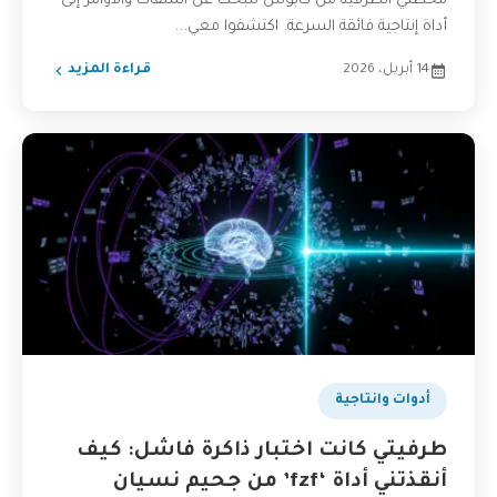
محطتي الطرفية من كابوس للبحث عن الملفات والأوامر إلى
أداة إنتاجية فائقة السرعة. اكتشفوا معي...
14 أبريل، 2026
قراءة المزيد
أدوات وانتاجية
طرفيتي كانت اختبار ذاكرة فاشل: كيف
أنقذتني أداة ‘fzf’ من جحيم نسيان