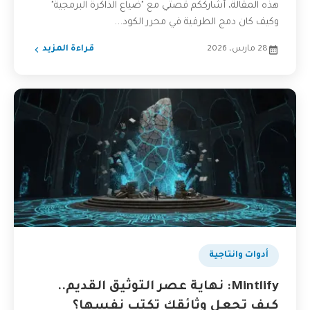
هذه المقالة، أشارككم قصتي مع "ضياع الذاكرة البرمجية"
وكيف كان دمج الطرفية في محرر الكود...
28 مارس، 2026
قراءة المزيد
أدوات وانتاجية
Mintlify: نهاية عصر التوثيق القديم..
كيف تجعل وثائقك تكتب نفسها؟