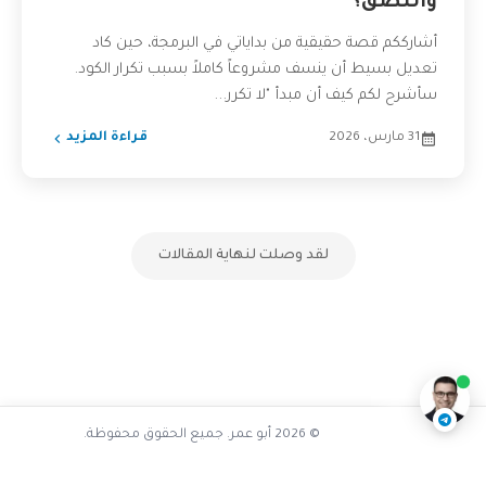
واللصق؟
أشارككم قصة حقيقية من بداياتي في البرمجة، حين كاد
تعديل بسيط أن ينسف مشروعاً كاملاً بسبب تكرار الكود.
سأشرح لكم كيف أن مبدأ "لا تكرر...
31 مارس، 2026
قراءة المزيد
لقد وصلت لنهاية المقالات
تفاعل مع الذكاء الاصطناعي
ناقشنا على تليجرام
@AbuOmarTech_bot
© 2026 أبو عمر. جميع الحقوق محفوظة.