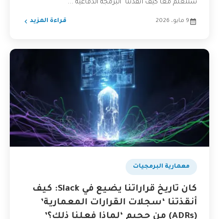
سنتعلم معًا كيف أنقذتنا "البرمجة الدفاعية"...
9 مايو، 2026
قراءة المزيد
​معمارية البرمجيات
كان تاريخ قراراتنا يضيع في Slack: كيف
أنقذتنا ‘سجلات القرارات المعمارية’
(ADRs) من جحيم ‘لماذا فعلنا ذلك؟’