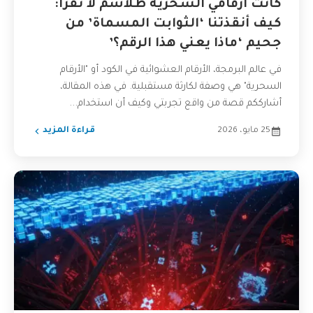
كانت أرقامي السحرية طلاسم لا تُقرأ:
كيف أنقذتنا ‘الثوابت المسماة’ من
جحيم ‘ماذا يعني هذا الرقم؟’
في عالم البرمجة، الأرقام العشوائية في الكود أو "الأرقام
السحرية" هي وصفة لكارثة مستقبلية. في هذه المقالة،
أشارككم قصة من واقع تجربتي وكيف أن استخدام...
25 مايو، 2026
قراءة المزيد