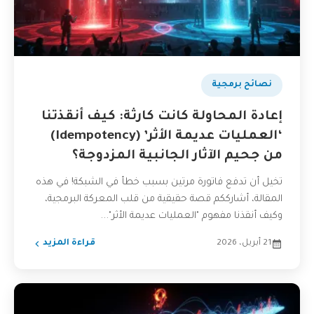
نصائح برمجية
إعادة المحاولة كانت كارثة: كيف أنقذتنا
‘العمليات عديمة الأثر’ (Idempotency)
من جحيم الآثار الجانبية المزدوجة؟
تخيل أن تدفع فاتورة مرتين بسبب خطأ في الشبكة! في هذه
المقالة، أشارككم قصة حقيقية من قلب المعركة البرمجية،
وكيف أنقذنا مفهوم "العمليات عديمة الأثر"...
21 أبريل، 2026
قراءة المزيد