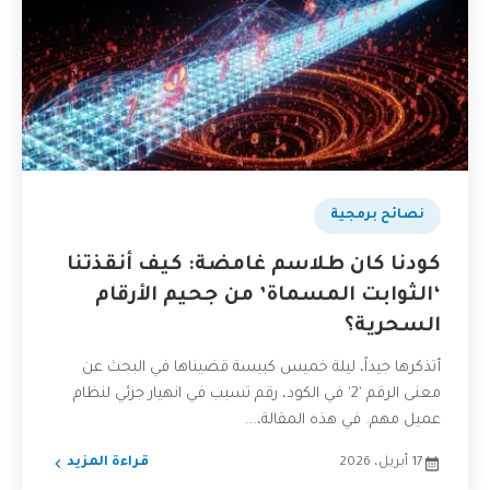
نصائح برمجية
كودنا كان طلاسم غامضة: كيف أنقذتنا
‘الثوابت المسماة’ من جحيم الأرقام
السحرية؟
أتذكرها جيداً، ليلة خميس كبيسة قضيناها في البحث عن
معنى الرقم '2' في الكود، رقم تسبب في انهيار جزئي لنظام
عميل مهم. في هذه المقالة،...
17 أبريل، 2026
قراءة المزيد