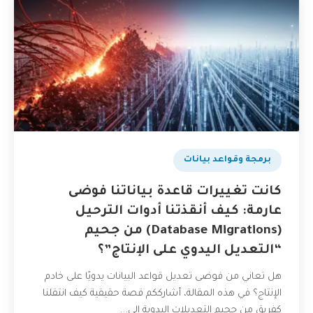
برمجة وقواعد بيانات
كانت تغييرات قاعدة بياناتنا فوضى
عارمة: كيف أنقذتنا أدوات الترحيل
(Database Migrations) من جحيم
“التعديل اليدوي على الإنتاج”؟
هل تعاني من فوضى تعديل قواعد البيانات يدويًا على خادم
الإنتاج؟ في هذه المقالة، أشارككم قصة حقيقية كيف انتقلنا
كفريق من جحيم التعديلات اليدوية إلى...