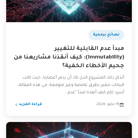
نصائح برمجية
مبدأ عدم القابلية للتغيير
(Immutability): كيف أنقذنا مشاريعنا من
جحيم الأخطاء الخفية؟
أتذكر ذلك المشروع الذي كاد أن يدمر أعصابنا، حيث كانت
البيانات تتغير بطرق غامضة وغير متوقعة. في هذه المقالة،
أسرد لكم كيف أنقذنا مبدأ "عدم...
19 مايو، 2026
قراءة المزيد