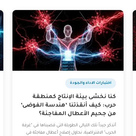
اختبارات الاداء والجودة
كنا نخشى بيئة الإنتاج كمنطقة
حرب: كيف أنقذتنا ‘هندسة الفوضى’
من جحيم الأعطال المفاجئة؟
أتذكر جيداً تلك الليالي الطويلة التي قضيناها في "غرفة
الحرب" الافتراضية، نحاول إصلاح أعطال مفاجئة في