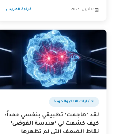
لتحويله من بيت من...
12 أبريل، 2026
قراءة المزيد
اختبارات الاداء والجودة
لقد ‘هاجمت’ تطبيقي بنفسي عمداً:
كيف كشفت لي ‘هندسة الفوضى’
نقاط الضعف التي لم تظهرها