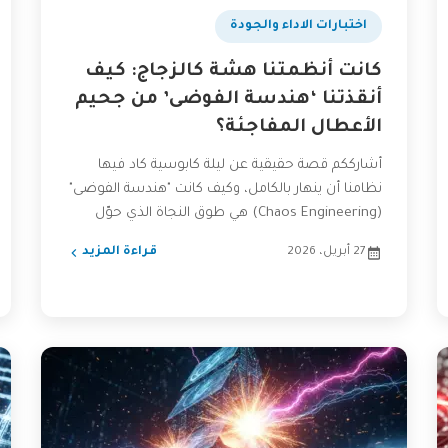
اختبارات الاداء والجودة
كانت أنظمتنا هشة كالزجاج: كيف
أنقذتنا ‘هندسة الفوضى’ من جحيم
الأعطال المفاجئة؟
أشارككم قصة حقيقية عن ليلة كابوسية كاد فيها
نظامنا أن ينهار بالكامل، وكيف كانت "هندسة الفوضى"
(Chaos Engineering) هي طوق النجاة الذي حوّل
أنظمتنا الهشة...
27 أبريل، 2026
قراءة المزيد