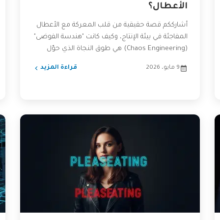
الأعطال؟
أشارككم قصة حقيقية من قلب المعركة مع الأعطال
المفاجئة في بيئة الإنتاج، وكيف كانت "هندسة الفوضى"
(Chaos Engineering) هي طوق النجاة الذي حوّل
أنظمتنا من...
9 مايو، 2026
قراءة المزيد