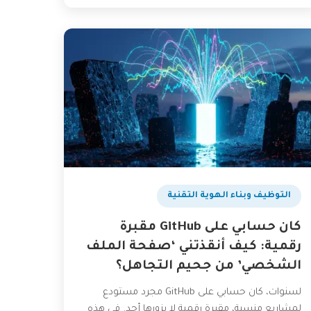
التوظيف وبناء الهوية التقنية
كان حسابي على GitHub مقبرة
رقمية: كيف أنقذتني ‘صفحة الملف
الشخصي’ من جحيم التجاهل؟
لسنوات، كان حسابي على GitHub مجرد مستودع
لمشاريع منسية، مقبرة رقمية لا يزورها أحد. في هذه