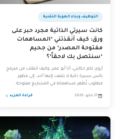
التوظيف وبناء الهوية التقنية
كانت سيرتي الذاتية مجرد حبر على
ورق: كيف أنقذتني ‘المساهمات
مفتوحة المصدر’ من جحيم
‘سنتصل بك لاحقاً’؟
أروي لكم حكايتي، أنا أبو عمر، وكيف انتقلت من مبرمج
يائس بسيرة ذاتية لا يلتفت إليها أحد، إلى مطور
مطلوب تُظهر مساهماته في المشاريع مفتوحة...
27 مايو، 2026
قراءة المزيد