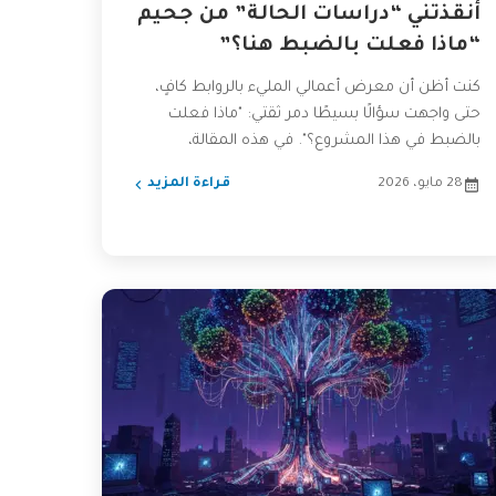
أنقذتني “دراسات الحالة” من جحيم
“ماذا فعلت بالضبط هنا؟”
كنت أظن أن معرض أعمالي المليء بالروابط كافٍ،
حتى واجهت سؤالًا بسيطًا دمر ثقتي: "ماذا فعلت
بالضبط في هذا المشروع؟". في هذه المقالة،
أشارككم كيف...
28 مايو، 2026
قراءة المزيد