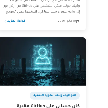
أشارككم قصتي مع الرفض الصامت من الشركات
وكيف حولت ملفي الشخصي على GitHub من أرض بور
إلى واحة خضراء تثبت مهاراتي. اكتشفوا معي "نموذج
المساهمات...
10 مايو، 2026
قراءة المزيد
التوظيف وبناء الهوية التقنية
كان حسابي على GitHub مقبرة