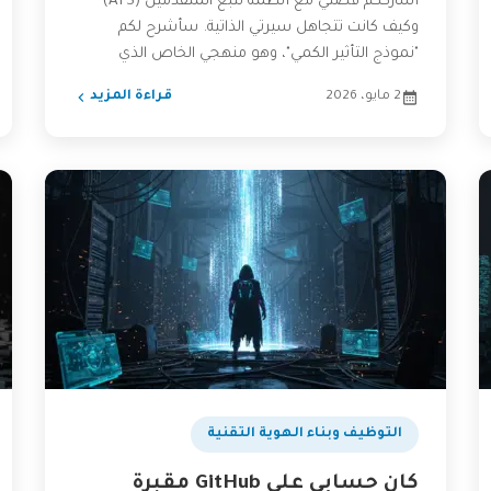
أشارككم قصتي مع أنظمة تتبع المتقدمين (ATS)
وكيف كانت تتجاهل سيرتي الذاتية. سأشرح لكم
"نموذج التأثير الكمي"، وهو منهجي الخاص الذي
ساعدني في تجاوز هذه...
2 مايو، 2026
قراءة المزيد
التوظيف وبناء الهوية التقنية
كان حسابي على GitHub مقبرة