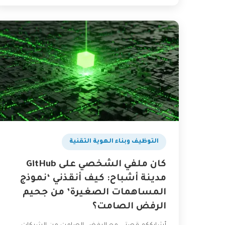
التوظيف وبناء الهوية التقنية
كان ملفي الشخصي على GitHub
مدينة أشباح: كيف أنقذني ‘نموذج
المساهمات الصغيرة’ من جحيم
الرفض الصامت؟