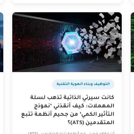
التوظيف وبناء الهوية التقنية
كانت سيرتي الذاتية تذهب لسلة
المهملات: كيف أنقذني ‘نموذج
التأثير الكمي’ من جحيم أنظمة تتبع
المتقدمين (ATS)؟