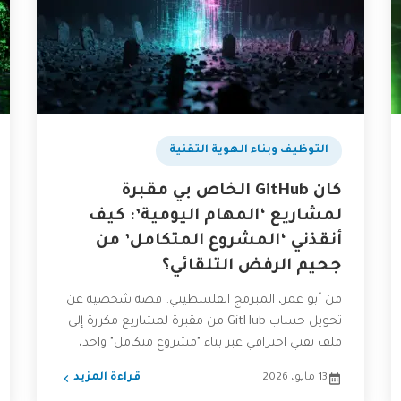
التوظيف وبناء الهوية التقنية
كان GitHub الخاص بي مقبرة
لمشاريع ‘المهام اليومية’: كيف
أنقذني ‘المشروع المتكامل’ من
جحيم الرفض التلقائي؟
من أبو عمر، المبرمج الفلسطيني. قصة شخصية عن
تحويل حساب GitHub من مقبرة لمشاريع مكررة إلى
ملف تقني احترافي عبر بناء "مشروع متكامل" واحد،
وكيف...
13 مايو، 2026
قراءة المزيد