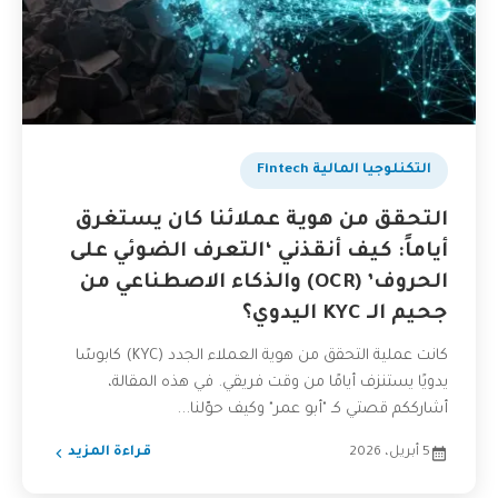
التكنلوجيا المالية Fintech
التحقق من هوية عملائنا كان يستغرق
أياماً: كيف أنقذني ‘التعرف الضوئي على
الحروف’ (OCR) والذكاء الاصطناعي من
جحيم الـ KYC اليدوي؟
كانت عملية التحقق من هوية العملاء الجدد (KYC) كابوسًا
يدويًا يستنزف أيامًا من وقت فريقي. في هذه المقالة،
أشارككم قصتي كـ "أبو عمر" وكيف حوّلنا...
5 أبريل، 2026
قراءة المزيد