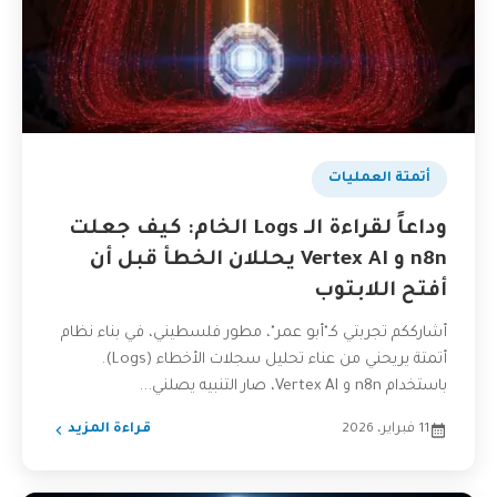
أتمتة العمليات
وداعاً لقراءة الـ Logs الخام: كيف جعلت
n8n و Vertex AI يحللان الخطأ قبل أن
أفتح اللابتوب
أشارككم تجربتي كـ"أبو عمر"، مطور فلسطيني، في بناء نظام
أتمتة يريحني من عناء تحليل سجلات الأخطاء (Logs).
باستخدام n8n و Vertex AI، صار التنبيه يصلني...
11 فبراير، 2026
قراءة المزيد