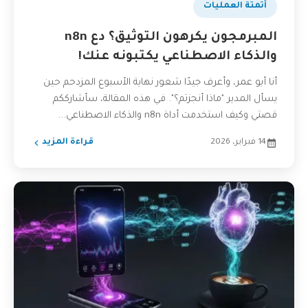
أتمتة العمليات
المبرمجون يكرهون التوثيق؟ دع n8n
والذكاء الاصطناعي يكتبونه عنك!
أنا أبو عمر، وأعرف جيدًا شعور نهاية الأسبوع المزدحم حين
يسأل المدير "ماذا أنجزتم؟". في هذه المقالة، سأشارككم
قصتي وكيف استخدمت أداة n8n والذكاء الاصطناعي...
14 فبراير، 2026
قراءة المزيد