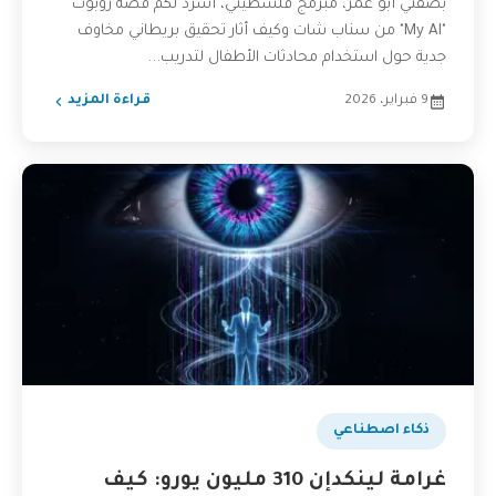
بصفتي أبو عمر، مبرمج فلسطيني، أسرد لكم قصة روبوت
"My AI" من سناب شات وكيف أثار تحقيق بريطاني مخاوف
جدية حول استخدام محادثات الأطفال لتدريب...
9 فبراير، 2026
قراءة المزيد
ذكاء اصطناعي
غرامة لينكدإن 310 مليون يورو: كيف