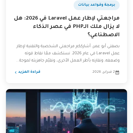
برمجة وقواعد بيانات
مراجعتي لإطار عمل Laravel في 2026: هل
لا يزال ملك الـPHP في عصر الذكاء
الاصطناعي؟
بصفتي أبو عمر، أشارككم مراجعتي الشخصية والتقنية لإطار
عمل Laravel في عام 2026. نستكشف معًا نقاط قوته
وضعفه، ونقارنه بأطر العمل الأخرى، ونقيّم جاهزيته لموجة...
2 فبراير، 2026
قراءة المزيد