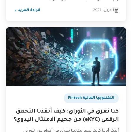
1 أبريل، 2026
قراءة المزيد
التكنلوجيا المالية Fintech
كنا نغرق في الأوراق: كيف أنقذنا التحقق
الرقمي (eKYC) من جحيم الامتثال اليدوي؟
أتذكر أياماً كانت فيها مكاتبنا تغرق في أكوام من الأوراق،