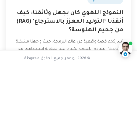
النموذج اللغوي كان يجهل وثائقنا: كيف
تفاعل مع الذكاء الاصطناعي
أنقذنا ‘التوليد المعزز بالاسترجاع’ (RAG)
من جحيم الهلوسة؟
ناقشنا على تليجرام
@AbuOmarTech_bot
أشارككم قصة واقعية من عالم البرمجة، حيث واجهنا مشكلة
"هلوسة" النماذج اللغوية الكبيرة عند محاولة استخدامها مع
بياناتنا الداخلية. اكتشفوا كيف كانت تقنية التوليد المعزز...
© 2026 أبو عمر. جميع الحقوق محفوظة.
7 أبريل، 2026
قراءة المزيد