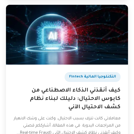
التكنلوجيا المالية Fintech
كيف أنقذني الذكاء الاصطناعي من
كابوس الاحتيال: دليلك لبناء نظام
كشف الاحتيال الآني
معاملاتي كانت تنزف بسبب الاحتيال، وكنت على وشك الانهيار
من المراجعات اليدوية. في هذه المقالة، أشارككم قصتي
وكيف أنقذني نظام كشف الاحتيال الآني (Real-time Fraud...