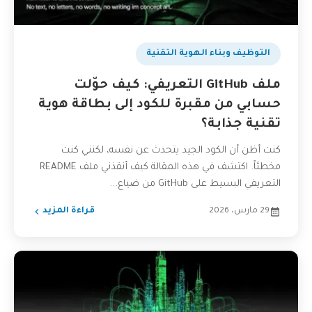
التوظيف وبناء الهوية التقنية
ملف GitHub التعريفي: كيف حوّلت
حسابي من مقبرة للكود إلى بطاقة هوية
تقنية جذابة؟
كنت أظن أن الكود الجيد يتحدث عن نفسه، لكنني كنت
مخطئاً. اكتشف في هذه المقالة كيف أنقذني ملف README
التعريفي البسيط على GitHub من ضياع...
29 مارس، 2026
قراءة المزيد