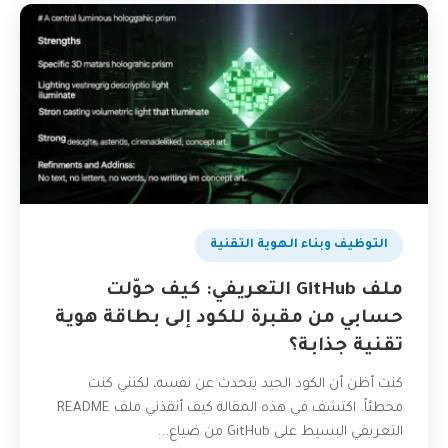
التوظيف وبناء الهوية التقنية
ملف GitHub التعريفي: كيف حوّلت
حسابي من مقبرة للكود إلى بطاقة هوية
تقنية جذابة؟
كنت أظن أن الكود الجيد يتحدث عن نفسه، لكنني كنت
مخطئاً. اكتشف في هذه المقالة كيف أنقذني ملف README
التعريفي البسيط على GitHub من ضياع...