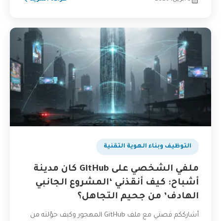
التوظيف وبناء الهوية التقنية
ملفي الشخصي على GitHub كان مدينة
أشباح: كيف أنقذني ‘المشروع الجانبي
الهادف’ من جحيم التجاهل؟
أشارككم قصتي مع ملف GitHub المهجور وكيف حوّلته من