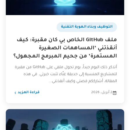
التوظيف وبناء الهوية التقنية
ملف GitHub الخاص بي كان مقبرة: كيف
أنقذتني ‘المساهمات الصغيرة
المستمرة’ من جحيم المبرمج المجهول؟
أتذكر ذلك اليوم جيداً، يوم تحول ملفي على GitHub من مقبرة
للمشاريع المنسية إلى حديقة غنّاء تثبت خبرتي. في هذه
المقالة، أشارككم قصتي وكيف أنقذتني...
2 أبريل، 2026
قراءة المزيد