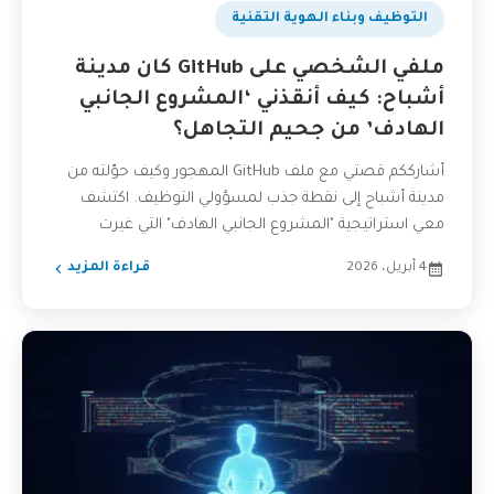
التوظيف وبناء الهوية التقنية
ملفي الشخصي على GitHub كان مدينة
أشباح: كيف أنقذني ‘المشروع الجانبي
الهادف’ من جحيم التجاهل؟
أشارككم قصتي مع ملف GitHub المهجور وكيف حوّلته من
مدينة أشباح إلى نقطة جذب لمسؤولي التوظيف. اكتشف
معي استراتيجية "المشروع الجانبي الهادف" التي غيرت
مسيرتي...
4 أبريل، 2026
قراءة المزيد