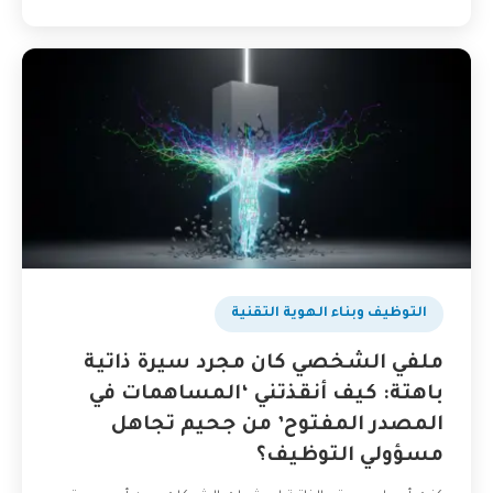
التوظيف وبناء الهوية التقنية
ملفي الشخصي كان مجرد سيرة ذاتية
باهتة: كيف أنقذتني ‘المساهمات في
المصدر المفتوح’ من جحيم تجاهل
مسؤولي التوظيف؟