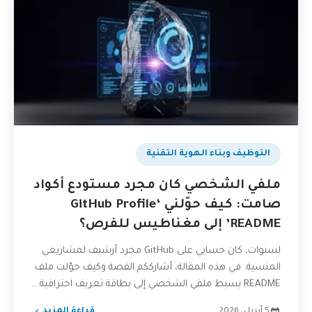
التوظيف وبناء الهوية التقنية
ملفي الشخصي كان مجرد مستودع أكواد
صامت: كيف حوّلني ‘GitHub Profile
README’ إلى مغناطيس للفرص؟
لسنوات، كان حسابي على GitHub مجرد أرشيف لمشاريعي
المنسية. في هذه المقالة، أشارككم القصة وكيف حوّلت ملف
README بسيط ملفي الشخصي إلى بطاقة تعريف احترافية...
5 أبريل، 2026
قراءة المزيد