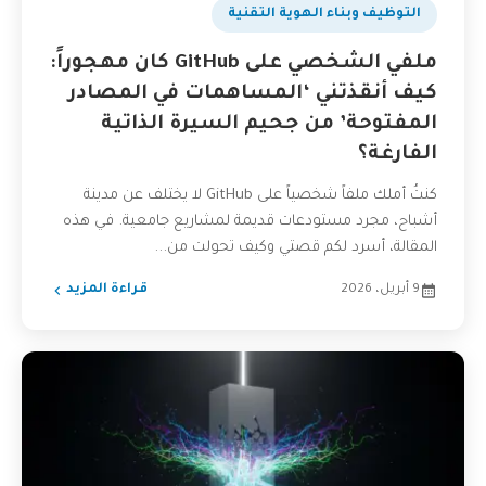
التوظيف وبناء الهوية التقنية
ملفي الشخصي على GitHub كان مهجوراً:
كيف أنقذتني ‘المساهمات في المصادر
المفتوحة’ من جحيم السيرة الذاتية
الفارغة؟
كنتُ أملك ملفاً شخصياً على GitHub لا يختلف عن مدينة
أشباح، مجرد مستودعات قديمة لمشاريع جامعية. في هذه
المقالة، أسرد لكم قصتي وكيف تحولت من...
9 أبريل، 2026
قراءة المزيد