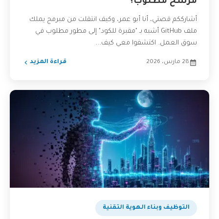
مرشح مطلوب؟
أشارككم قصتي، أنا أبو عمر، وكيف انتقلت من مبرمج يملك
ملف GitHub أشبه بـ "مقبرة للكود" إلى مطور مطلوب في
سوق العمل. اكتشفوا معي كيف...
28 مارس، 2026
قراءة المزيد
التوظيف وبناء الهوية التقنية