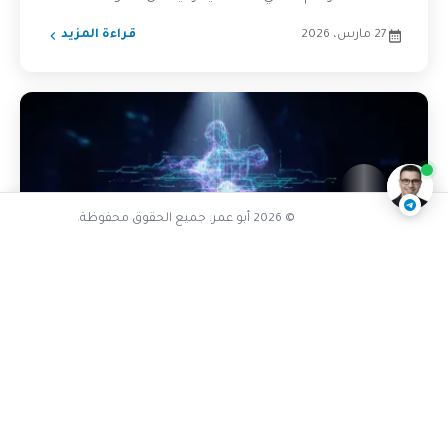
27 مارس، 2026
قراءة المزيد
تفاعل مع الذكاء الاصطناعي
ناقشنا على تليجرام
@AbuOmarTech_bot
© 2026 أبو عمر. جميع الحقوق محفوظة.
التوظيف وبناء الهوية التقنية
خبرتي كانت ضائعة في ملف GitHub فارغ:
كيف حولت ملفي الشخصي إلى أداة
توظيف قوية؟