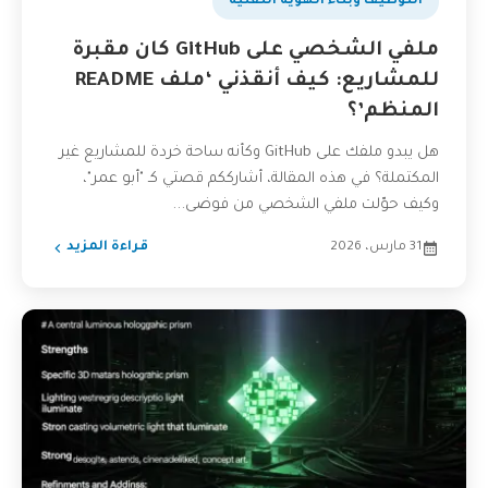
التوظيف وبناء الهوية التقنية
ملفي الشخصي على GitHub كان مقبرة
للمشاريع: كيف أنقذني ‘ملف README
المنظم’؟
هل يبدو ملفك على GitHub وكأنه ساحة خردة للمشاريع غير
المكتملة؟ في هذه المقالة، أشارككم قصتي كـ "أبو عمر"،
وكيف حوّلت ملفي الشخصي من فوضى...
31 مارس، 2026
قراءة المزيد