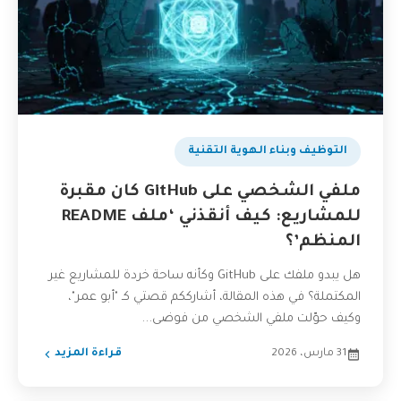
التوظيف وبناء الهوية التقنية
ملفي الشخصي على GitHub كان مقبرة
للمشاريع: كيف أنقذني ‘ملف README
المنظم’؟
هل يبدو ملفك على GitHub وكأنه ساحة خردة للمشاريع غير
المكتملة؟ في هذه المقالة، أشارككم قصتي كـ "أبو عمر"،
وكيف حوّلت ملفي الشخصي من فوضى...
31 مارس، 2026
قراءة المزيد