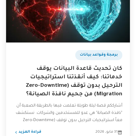
برمجة وقواعد بيانات
كان تحديث قاعدة البيانات يوقف
خدماتنا: كيف أنقذتنا استراتيجيات
الترحيل بدون توقف (Zero-Downtime
Migration) من جحيم نافذة الصيانة؟
أشارككم قصة ليلة طويلة تعلمت فيها بالطريقة الصعبة أن
"نافذة الصيانة" هي عدو للمستخدمين والشركات. نستكشف
معاً استراتيجيات الترحيل بدون توقف (Zero-Downtime
Migration) التي تحافظ...
31 مايو، 2026
قراءة المزيد