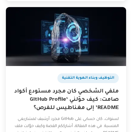
التوظيف وبناء الهوية التقنية
ملفي الشخصي كان مجرد مستودع أكواد
صامت: كيف حوّلني ‘GitHub Profile
README’ إلى مغناطيس للفرص؟
لسنوات، كان حسابي على GitHub مجرد أرشيف لمشاريعي
المنسية. في هذه المقالة، أشارككم القصة وكيف حوّلت ملف