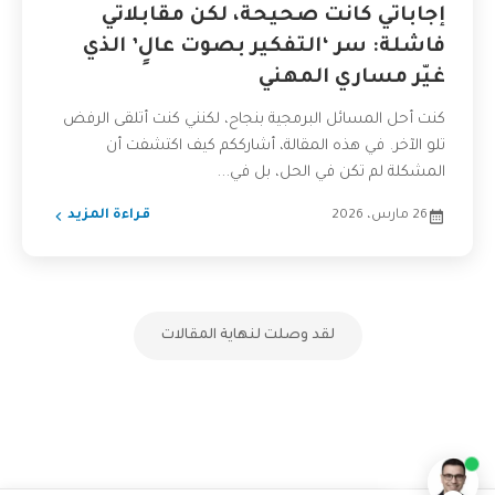
إجاباتي كانت صحيحة، لكن مقابلاتي
فاشلة: سر ‘التفكير بصوت عالٍ’ الذي
غيّر مساري المهني
كنت أحل المسائل البرمجية بنجاح، لكنني كنت أتلقى الرفض
تلو الآخر. في هذه المقالة، أشارككم كيف اكتشفت أن
المشكلة لم تكن في الحل، بل في...
26 مارس، 2026
قراءة المزيد
لقد وصلت لنهاية المقالات
تفاعل مع الذكاء الاصطناعي
ناقشنا على تليجرام
@AbuOmarTech_bot