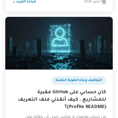
7 مايو، 2026
قراءة المزيد
التوظيف وبناء الهوية التقنية
كان حسابي على GitHub مقبرة
للمشاريع.. كيف أنقذني ملف التعريف
(Profile README)؟
من حساب فوضوي لا يعكس خبرتي إلى بطاقة عمل