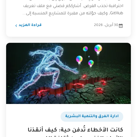
احترافية تجذب الفرص. أشارككم قصتي مع ملف تعريف
GitHub، وكيف حوّلته من مقبرة للمشاريع المنسية إلى...
30 أبريل، 2026
قراءة المزيد
ادارة الفرق والتنمية البشرية
كانت الأخطاء تُدفن حية: كيف أنقذنا