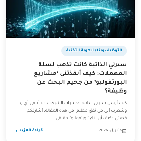
التوظيف وبناء الهوية التقنية
سيرتي الذاتية كانت تذهب لسلة
المهملات: كيف أنقذتني ‘مشاريع
البورتفوليو’ من جحيم البحث عن
وظيفة؟
كنت أرسل سيرتي الذاتية لعشرات الشركات ولا أتلقى أي رد،
وشعرت أني في نفق مظلم. في هذه المقالة، أشارككم
قصتي وكيف أن بناء "بورتفوليو" حقيقي...
6 أبريل، 2026
قراءة المزيد