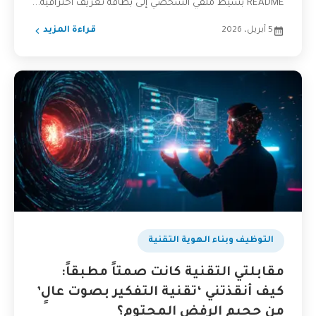
README بسيط ملفي الشخصي إلى بطاقة تعريف احترافية...
5 أبريل، 2026
قراءة المزيد
التوظيف وبناء الهوية التقنية
مقابلتي التقنية كانت صمتاً مطبقاً:
كيف أنقذتني ‘تقنية التفكير بصوت عالٍ’
من جحيم الرفض المحتوم؟