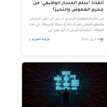
أنقذنا ‘سلم المسار الوظيفي’ من
جحيم الغموض والتحيز؟
في عالم التكنولوجيا السريع، لا يجب أن تكون الترقيات
والتطور المهني ضربة حظ أو نتيجة "واسطة". في هذه
المقالة، أشارككم تجربتي كـ "أبو عمر" في...
23 أبريل، 2026
قراءة المزيد