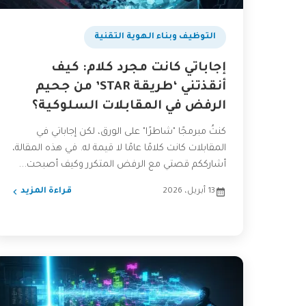
التوظيف وبناء الهوية التقنية
إجاباتي كانت مجرد كلام: كيف
أنقذتني ‘طريقة STAR’ من جحيم
الرفض في المقابلات السلوكية؟
كنتُ مبرمجًا "شاطرًا" على الورق، لكن إجاباتي في
المقابلات كانت كلامًا عامًا لا قيمة له. في هذه المقالة،
أشارككم قصتي مع الرفض المتكرر وكيف أصبحت...
13 أبريل، 2026
قراءة المزيد