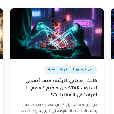
التوظيف وبناء الهوية التقنية
كانت إجاباتي كارثية: كيف أنقذني
أسلوب STAR من جحيم ‘أممم… لا
أعرف’ في المقابلات؟
من مبرمج فلسطيني كاد أن يفقد وظيفة أحلامه
بسبب المقابلات السلوكية، إلى خبير يشاركك خلاصة