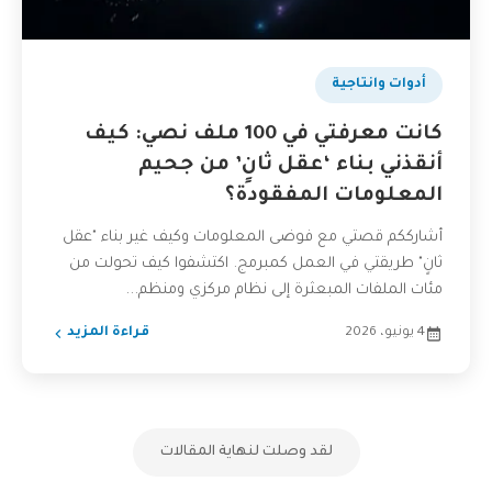
أدوات وانتاجية
كانت معرفتي في 100 ملف نصي: كيف
أنقذني بناء ‘عقل ثانٍ’ من جحيم
المعلومات المفقودة؟
أشارككم قصتي مع فوضى المعلومات وكيف غير بناء "عقل
ثانٍ" طريقتي في العمل كمبرمج. اكتشفوا كيف تحولت من
مئات الملفات المبعثرة إلى نظام مركزي ومنظم...
4 يونيو، 2026
قراءة المزيد
لقد وصلت لنهاية المقالات