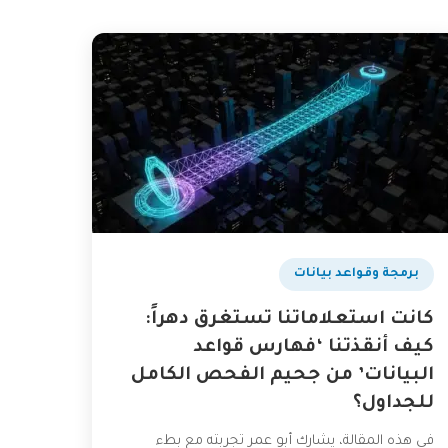
برمجة وقواعد بيانات
كانت استعلاماتنا تستغرق دهراً:
كيف أنقذتنا ‘فهارس قواعد
البيانات’ من جحيم الفحص الكامل
للجداول؟
في هذه المقالة، يشارك أبو عمر تجربته مع بطء