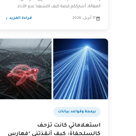
المقالة، أشارككم قصة كيف اكتشفنا عدو الأداء
الصامت...
17 أبريل، 2026
قراءة المزيد
برمجة وقواعد بيانات
استعلاماتي كانت تزحف
كالسلحفاة: كيف أنقذتني ‘فهارس