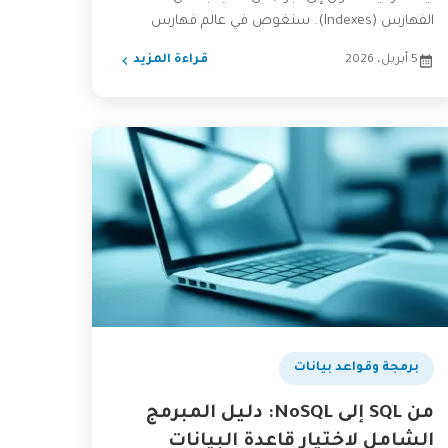
الفهارس (Indexes). سنغوص في عالم فهارس
قواعد البيانات، من هي؟...
5 أبريل، 2026
قراءة المزيد
برمجة وقواعد بيانات
من SQL إلى NoSQL: دليل المبرمج
الشامل لاختيار قاعدة البيانات