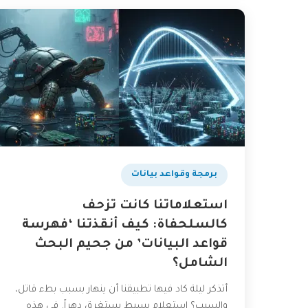
برمجة وقواعد بيانات
استعلاماتنا كانت تزحف
كالسلحفاة: كيف أنقذتنا ‘فهرسة
قواعد البيانات’ من جحيم البحث
الشامل؟
أتذكر ليلة كاد فيها تطبيقنا أن ينهار بسبب بطء قاتل،
والسبب؟ استعلام بسيط يستغرق دهراً. في هذه