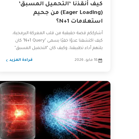
كيف أنقذنا ‘التحميل المسبق’
(Eager Loading) من جحيم
استعلامات N+1؟
أشارككم قصة حقيقية من قلب المعركة البرمجية،
كيف اكتشفنا عدوًا خفيًا يسمى "N+1 Query" كان
يلتهم أداء تطبيقنا، وكيف كان "التحميل المسبق"
(Eager Loading) هو...
18 مايو، 2026
قراءة المزيد