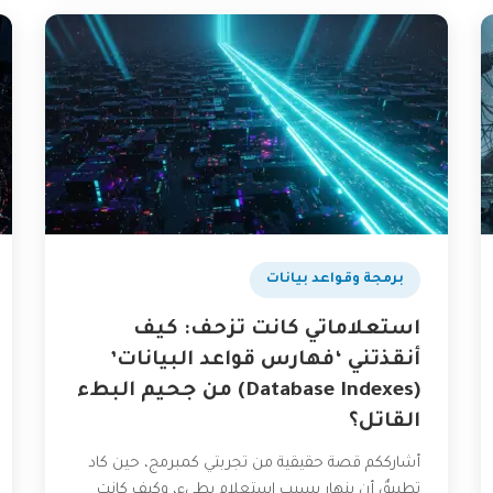
برمجة وقواعد بيانات
استعلاماتي كانت تزحف: كيف
أنقذتني ‘فهارس قواعد البيانات’
(Database Indexes) من جحيم البطء
القاتل؟
أشارككم قصة حقيقية من تجربتي كمبرمج، حين كاد
تطبيقٌ أن ينهار بسبب استعلام بطيء، وكيف كانت