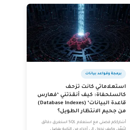
برمجة وقواعد بيانات
استعلاماتي كانت تزحف
كالسلحفاة: كيف أنقذتني ‘فهارس
قاعدة البيانات’ (Database Indexes)
من جحيم الانتظار الطويل؟
أشارككم قصتي مع استعلام SQL استغرق دقائق
ليُنفّذ، وكيف تحول إلى أجزاء من الثانية بفضل