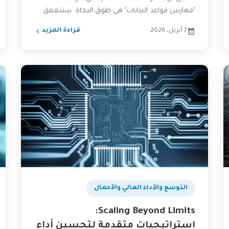
"فهارس قواعد البيانات" هي طوق النجاة. سنتعمق
في ماهية...
7 أبريل، 2026
قراءة المزيد
بودكاست
التوسع والأداء العالي والأحمال
Scaling Beyond Limits:
استراتيجيات متقدمة لتحسين أداء