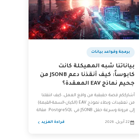
برمجة وقواعد بيانات
بياناتنا شبه المهيكلة كانت
كابوساً: كيف أنقذنا دعم JSONB من
جحيم نماذج EAV المعقدة؟
أشارككم قصة حقيقية من واقع العمل، كيف انتقلنا
من تعقيدات وبطء نموذج EAV (الكيان-السمة-القيمة)
إلى مرونة وسرعة حقل JSONB في PostgreSQL. مقالة
عملية للمبرمجين ومطوري...
22 أبريل، 2026
قراءة المزيد