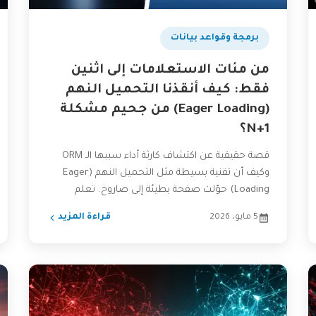
برمجة وقواعد بيانات
من مئات الاستعلامات إلى اثنين
فقط: كيف أنقذنا التحميل النهم
(Eager Loading) من جحيم مشكلة
N+1؟
قصة حقيقية عن اكتشاف كارثة أداء سببها الـ ORM
وكيف أن تقنية بسيطة مثل التحميل النهم (Eager
Loading) حوّلت صفحة بطيئة إلى صاروخ. تعلم
كيف...
5 مايو، 2026
قراءة المزيد