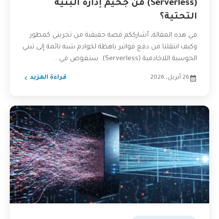
(Serverless) من جحيم إدارة البنية
التحتية؟
في هذه المقالة، أشارككم قصة حقيقية من تجربتي كمطور
وكيف انتقلنا من دفع فواتير باهظة لخوادم شبه نائمة إلى تبني
الحوسبة اللاخادمية (Serverless). سنغوص في...
26 أبريل، 2026
قراءة المزيد