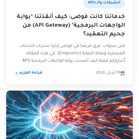
الشبكات والـ APIs
خدماتنا كانت فوضى: كيف أنقذتنا ‘بوابة
الواجهات البرمجية’ (API Gateway) من
جحيم التعقيد؟
قبل سنوات، غرق فريقنا في فوضى إدارة عشرات الخدمات
المصغرة ونقاط النهاية (Endpoints). في هذه المقالة،
أشارككم قصة كيف أصبحت بوابة الواجهات البرمجية (API
Gateway)...
19 أبريل، 2026
قراءة المزيد