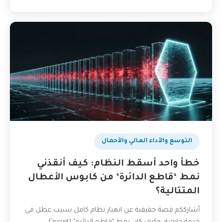
التوسع والأداء العالي والأحمال
خطأ واحد أسقط النظام: كيف أنقذني
نمط ‘قاطع الدائرة’ من كابوس الأعطال
المتتالية؟
أشارككم قصة حقيقية عن انهيار نظام كامل بسبب عطل في