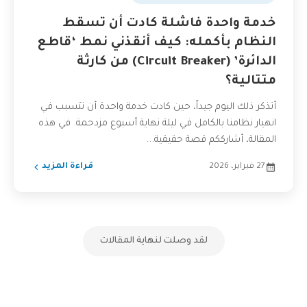
خدمة واحدة فاشلة كادت أن تسقط
النظام بأكمله: كيف أنقذني نمط ‘قاطع
الدائرة’ (Circuit Breaker) من كارثة
متتالية؟
أتذكر ذلك اليوم جيداً، حين كادت خدمة واحدة أن تتسبب في
انهيار نظامنا بالكامل في ليلة نهاية أسبوع مزدحمة. في هذه
المقالة، أشارككم قصة حقيقية...
27 فبراير، 2026
قراءة المزيد
لقد وصلت لنهاية المقالات
تفاعل مع الذكاء الاصطناعي
ناقشنا على تليجرام
@AbuOmarTech_bot