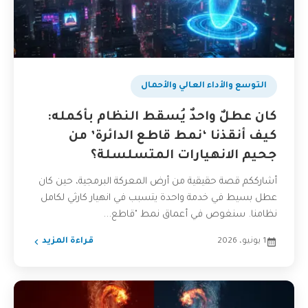
التوسع والأداء العالي والأحمال
كان عطلٌ واحدٌ يُسقط النظام بأكمله:
كيف أنقذنا ‘نمط قاطع الدائرة’ من
جحيم الانهيارات المتسلسلة؟
أشارككم قصة حقيقية من أرض المعركة البرمجية، حين كان
عطل بسيط في خدمة واحدة يتسبب في انهيار كارثي لكامل
نظامنا. سنغوص في أعماق نمط "قاطع...
1 يونيو، 2026
قراءة المزيد