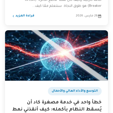
خدمة خارجية، وكيف كان نمط "قاطع الدائرة" (Circuit
Breaker) هو طوق النجاة. سنتعلم معًا كيف...
26 مارس، 2026
قراءة المزيد
التوسع والأداء العالي والأحمال
خطأ واحد في خدمة مصغرة كاد أن
يُسقط النظام بأكمله: كيف أنقذني نمط