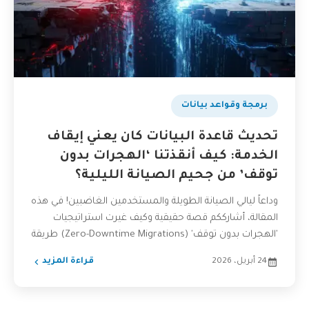
برمجة وقواعد بيانات
تحديث قاعدة البيانات كان يعني إيقاف
الخدمة: كيف أنقذتنا ‘الهجرات بدون
توقف’ من جحيم الصيانة الليلية؟
وداعاً ليالي الصيانة الطويلة والمستخدمين الغاضبين! في هذه
المقالة، أشارككم قصة حقيقية وكيف غيرت استراتيجيات
'الهجرات بدون توقف' (Zero-Downtime Migrations) طريقة
عملنا، مع دليل عملي...
24 أبريل، 2026
قراءة المزيد