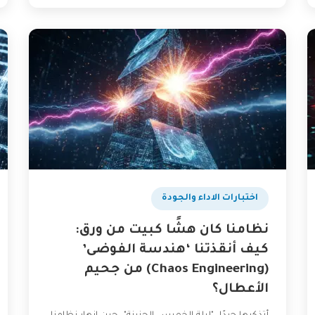
اختبارات الاداء والجودة
نظامنا كان هشًا كبيت من ورق:
كيف أنقذتنا ‘هندسة الفوضى’
(Chaos Engineering) من جحيم
الأعطال؟