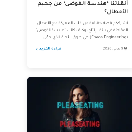
أنقذتنا ‘هندسة الفوضى’ من جحيم
الأعطال؟
أشارككم قصة حقيقية من قلب المعركة مع الأعطال
المفاجئة في بيئة الإنتاج، وكيف كانت "هندسة الفوضى"
(Chaos Engineering) هي طوق النجاة الذي حوّل
أنظمتنا من...
9 مايو، 2026
قراءة المزيد