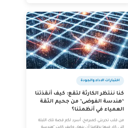
اختبارات الاداء والجودة
كنا ننتظر الكارثة لتقع: كيف أنقذتنا
‘هندسة الفوضى’ من جحيم الثقة
العمياء في أنظمتنا؟
من قلب تجربتي كمبرمج، أسرد لكم قصة تلك الليلة
التي كاد فيها نظامنا أن ينهار، وكيف كانت "هندسة