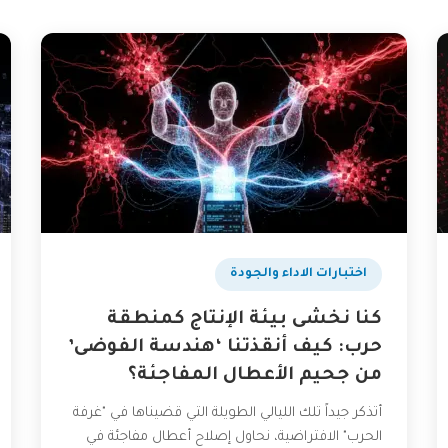
اختبارات الاداء والجودة
كنا نخشى بيئة الإنتاج كمنطقة
حرب: كيف أنقذتنا ‘هندسة الفوضى’
من جحيم الأعطال المفاجئة؟
أتذكر جيداً تلك الليالي الطويلة التي قضيناها في "غرفة
الحرب" الافتراضية، نحاول إصلاح أعطال مفاجئة في