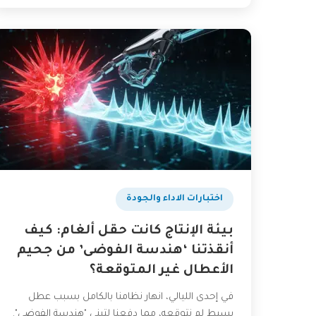
اختبارات الاداء والجودة
بيئة الإنتاج كانت حقل ألغام: كيف
أنقذتنا ‘هندسة الفوضى’ من جحيم
الأعطال غير المتوقعة؟
في إحدى الليالي، انهار نظامنا بالكامل بسبب عطل
بسيط لم نتوقعه، مما دفعنا لتبني "هندسة الفوضى".