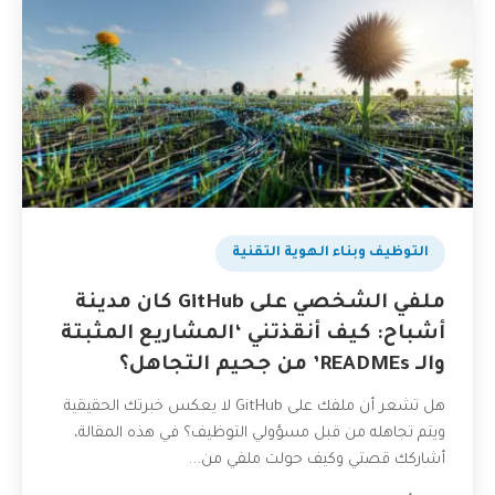
التوظيف وبناء الهوية التقنية
ملفي الشخصي على GitHub كان مدينة
أشباح: كيف أنقذتني ‘المشاريع المثبتة
والـ READMEs’ من جحيم التجاهل؟
هل تشعر أن ملفك على GitHub لا يعكس خبرتك الحقيقية
ويتم تجاهله من قبل مسؤولي التوظيف؟ في هذه المقالة،
أشاركك قصتي وكيف حولت ملفي من...