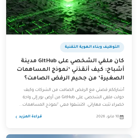
التوظيف وبناء الهوية التقنية
كان ملفي الشخصي على GitHub مدينة
أشباح: كيف أنقذني ‘نموذج المساهمات
الصغيرة’ من جحيم الرفض الصامت؟
أشارككم قصتي مع الرفض الصامت من الشركات وكيف
حولت ملفي الشخصي على GitHub من أرض بور إلى واحة
خضراء تثبت مهاراتي. اكتشفوا معي "نموذج المساهمات...
10 مايو، 2026
قراءة المزيد