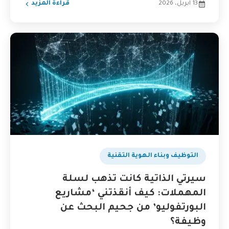
13 أبريل، 2026
قراءة المزيد
التوظيف وبناء الهوية التقنية
سيرتي الذاتية كانت تذهب لسلة
المهملات: كيف أنقذتني ‘مشاريع
البورتفوليو’ من جحيم البحث عن
وظيفة؟