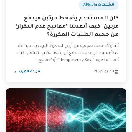
الشبكات والـ APIs
كان المستخدم يضغط مرتين فيدفع
مرتين: كيف أنقذتنا ‘مفاتيح عدم التكرار’
من جحيم الطلبات المكررة؟
أشارككم قصة حقيقية من أرض المعركة البرمجية، حيث كاد
خطأ بسيط في طلبات الدفع أن يكلفنا الكثير. اكتشفوا كيف
أنقذنا مفهوم "Idempotency Keys" أو "مفاتيح...
3 مايو، 2026
قراءة المزيد