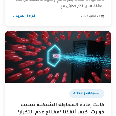
كانت البيانات تتحدث بصوت عالٍ وتطبيقاتنا صماء. في هذه
المقالة، أسرد لكم حكايتي مع الـ...
23 مايو، 2026
قراءة المزيد
الشبكات والـ APIs
كانت إعادة المحاولة الشبكية تسبب
كوارث: كيف أنقذنا ‘مفتاح عدم التكرار’