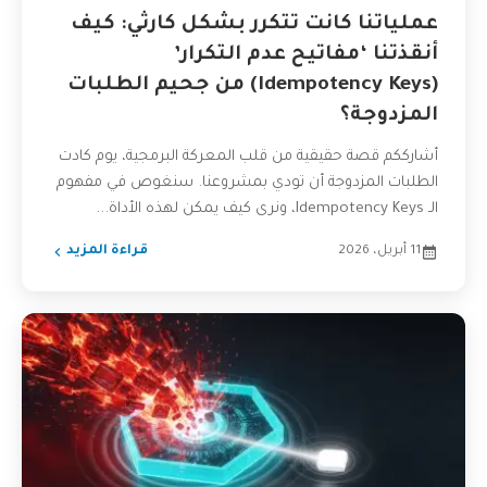
عملياتنا كانت تتكرر بشكل كارثي: كيف
أنقذتنا ‘مفاتيح عدم التكرار’
(Idempotency Keys) من جحيم الطلبات
المزدوجة؟
أشارككم قصة حقيقية من قلب المعركة البرمجية، يوم كادت
الطلبات المزدوجة أن تودي بمشروعنا. سنغوص في مفهوم
الـ Idempotency Keys، ونرى كيف يمكن لهذه الأداة...
11 أبريل، 2026
قراءة المزيد