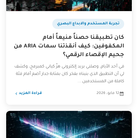
تجربة المستخدم والابداع البصري
كان تطبيقنا حصناً منيعاً أمام
المكفوفين: كيف أنقذتنا سمات ARIA من
جحيم الإقصاء الرقمي؟
في أحد الأيام، وصلني بريد إلكتروني هزّ كياني كمبرمج، وكشف
لي أن التطبيق الذي بنيناه بفخر كان بمثابة جدار أصم أمام فئة
كاملة من المستخدمين....
12 مايو، 2026
قراءة المزيد