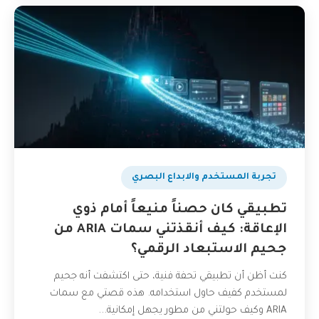
تجربة المستخدم والابداع البصري
تطبيقي كان حصناً منيعاً أمام ذوي
الإعاقة: كيف أنقذتني سمات ARIA من
جحيم الاستبعاد الرقمي؟
كنت أظن أن تطبيقي تحفة فنية، حتى اكتشفت أنه جحيم
لمستخدم كفيف حاول استخدامه. هذه قصتي مع سمات
ARIA وكيف حولتني من مطور يجهل إمكانية...