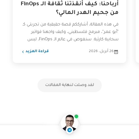
أرباحنا: كيف أنقذتنا ثقافة الـ FinOps
من جحيم الهدر المالي؟
في هذه المقالة، أشارككم قصة حقيقية من تجربتي كـ
"أبو عمر"، مبرمج فلسطيني، وكيف واجهنا فواتير
سحابية كارثية. سنغوص في عالم الـ FinOps، ليس
كنظرية،...
26 أبريل، 2026
قراءة المزيد
لقد وصلت لنهاية المقالات
تفاعل مع الذكاء الاصطناعي
ناقشنا على تليجرام
@AbuOmarTech_bot