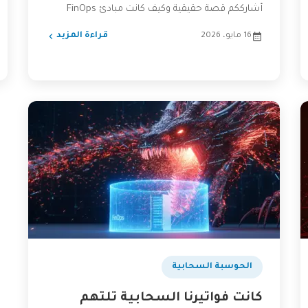
أشارككم قصة حقيقية وكيف كانت مبادئ FinOps
طوق النجاة...
16 مايو، 2026
قراءة المزيد
الحوسبة السحابية
كانت فواتيرنا السحابية تلتهم