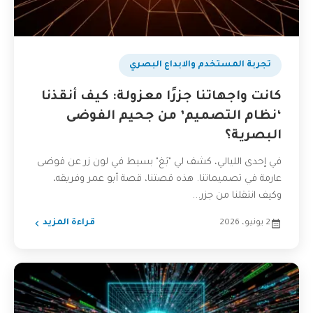
تجربة المستخدم والابداع البصري
كانت واجهاتنا جزرًا معزولة: كيف أنقذنا
‘نظام التصميم’ من جحيم الفوضى
البصرية؟
في إحدى الليالي، كشف لي "بَغ" بسيط في لون زر عن فوضى
عارمة في تصميماتنا. هذه قصتنا، قصة أبو عمر وفريقه،
وكيف انتقلنا من جزر...
2 يونيو، 2026
قراءة المزيد