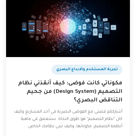
تجربة المستخدم والابداع البصري
مكوناتي كانت فوضى: كيف أنقذني نظام
التصميم (Design System) من جحيم
التناقض البصري؟
أشارككم قصتي مع الفوضى البصرية في أحد المشاريع وكيف
كان "نظام التصميم" هو طوق النجاة. سنتعمق في ماهية
أنظمة التصميم، مكوناتها، وكيف تبني نظامك الخاص...