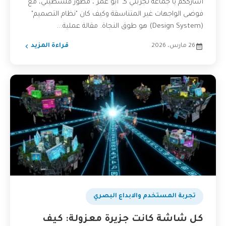
أشارككم يا جماعة تجربتي كـ "أبو عمر"، مطور فلسطيني، مع
فوضى الواجهات غير المتناسقة وكيف كان "نظام التصميم"
(Design System) هو طوق النجاة. مقالة عملية...
26 مارس، 2026
قراءة المزيد
تجربة المستخدم والابداع البصري
كل شاشة كانت جزيرة معزولة: كيف