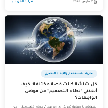
31 مارس، 2026
قراءة المزيد
تجربة المستخدم والابداع البصري
كل شاشة كانت قصة مختلفة: كيف
أنقذني ‘نظام التصميم’ من فوضى
الواجهات؟
أشارككم يا جماعة تجربتي كـ "أبو عمر"، مطور فلسطيني، مع