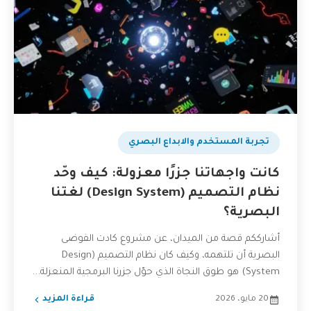
تجربة المستخدم والابداع البصري
كانت واجهاتنا جزرًا معزولة: كيف وحّد
نظام التصميم (Design System) لغتنا
البصرية؟
أشارككم قصة من الميدان، عن مشروع كادت الفوضى
البصرية أن تلتهمه، وكيف كان نظام التصميم (Design
System) هو طوق النجاة الذي حوّل جزرنا البرمجية المنعزلة...
20 مايو، 2026
قراءة المزيد