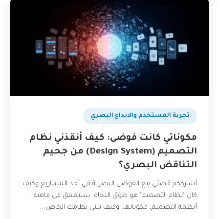
تجربة المستخدم والابداع البصري
مكوناتي كانت فوضى: كيف أنقذني نظام
التصميم (Design System) من جحيم
التناقض البصري؟
أشارككم قصتي مع الفوضى البصرية في أحد المشاريع وكيف
كان "نظام التصميم" هو طوق النجاة. سنتعمق في ماهية
أنظمة التصميم، مكوناتها، وكيف تبني نظامك الخاص...