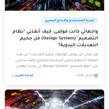
تجربة المستخدم والابداع البصري
واجهاتي كانت فوضى: كيف أنقذني ‘نظام
التصميم’ (Design System) من جحيم
التعديلات اليدوية؟
هل تعاني من فوضى الواجهات وتكرار التعديلات؟ في هذه
المقالة، أشارككم قصتي الشخصية كمبرمج وكيف ساعدني
تبني 'نظام التصميم' (Design System) في توحيد جهودي،
تسريع...
4 أبريل، 2026
قراءة المزيد