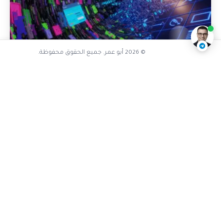
ناقشنا على تليجرام
@AbuOmarTech_bot
© 2026 أبو عمر. جميع الحقوق محفوظة.
تجربة المستخدم والابداع البصري
كان كل زر بلون مختلف: كيف أنقذنا
‘نظام التصميم’ (Design System) من
جحيم الفوضى البصرية؟
أشارككم قصة حقيقية من ميدان البرمجة، كيف تحول
مشروعنا من فوضى بصرية عارمة إلى واجهة متناسقة
ومنظمة. هذه رحلتنا في بناء "نظام تصميم" (Design
System)...
5 مايو، 2026
قراءة المزيد