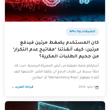
الشبكات والـ APIs
كان المستخدم يضغط مرتين فيدفع
مرتين: كيف أنقذتنا ‘مفاتيح عدم التكرار’
من جحيم الطلبات المكررة؟
أشارككم قصة حقيقية من أرض المعركة البرمجية، حيث كاد
خطأ بسيط في طلبات الدفع أن يكلفنا الكثير. اكتشفوا كيف
أنقذنا مفهوم "Idempotency Keys" أو "مفاتيح...
3 مايو، 2026
قراءة المزيد