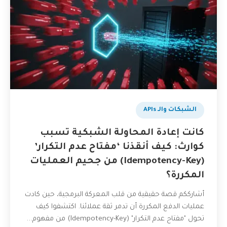
الشبكات والـ APIs
كانت إعادة المحاولة الشبكية تسبب
كوارث: كيف أنقذنا ‘مفتاح عدم التكرار’
(Idempotency-Key) من جحيم العمليات
المكررة؟
أشارككم قصة حقيقية من قلب المعركة البرمجية، حين كادت
عمليات الدفع المكررة أن تدمر ثقة عملائنا. اكتشفوا كيف
تحول "مفتاح عدم التكرار" (Idempotency-Key) من مفهوم...