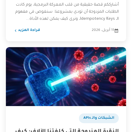
أشارككم قصة حقيقية من قلب المعركة البرمجية، يوم كادت
الطلبات المزدوجة أن تودي بمشروعنا. سنغوص في مفهوم
الـ Idempotency Keys، ونرى كيف يمكن لهذه الأداة...
11 أبريل، 2026
قراءة المزيد
الشبكات والـ APIs
النقرة المزدوجة التي كلفتنا الآلاف: كيف