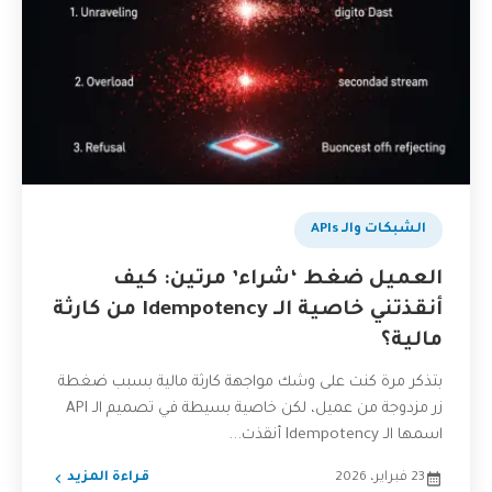
الشبكات والـ APIs
العميل ضغط ‘شراء’ مرتين: كيف
أنقذتني خاصية الـ Idempotency من كارثة
مالية؟
بتذكر مرة كنت على وشك مواجهة كارثة مالية بسبب ضغطة
زر مزدوجة من عميل، لكن خاصية بسيطة في تصميم الـ API
اسمها الـ Idempotency أنقذت...
23 فبراير، 2026
قراءة المزيد