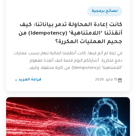
نصائح برمجية
كانت إعادة المحاولة تدمر بياناتنا: كيف
أنقذتنا ‘اللامتناهية’ (Idempotency) من
جحيم العمليات المكررة؟
في ليلة لم أنم فيها، كانت أنظمتنا المالية تنهار بسبب عمليات
دفع متكررة. أشارككم اليوم قصة كيف أنقذنا مفهوم
"اللامتناهية" (Idempotency) من كارثة محققة، وكيف...
15 مايو، 2026
قراءة المزيد