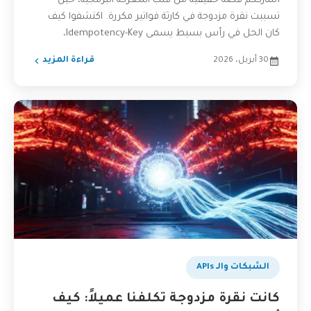
أشارككم قصة حقيقية من قلب المعركة البرمجية، حين
تسببت نقرة مزدوجة في كارثة فواتير مكررة. اكتشفوا كيف
كان الحل في رأس بسيط يسمى Idempotency-Key،
وكيف...
30 أبريل، 2026
قراءة المزيد
الشبكات والـ APIs
كانت نقرة مزدوجة تكلفنا عميلاً: كيف