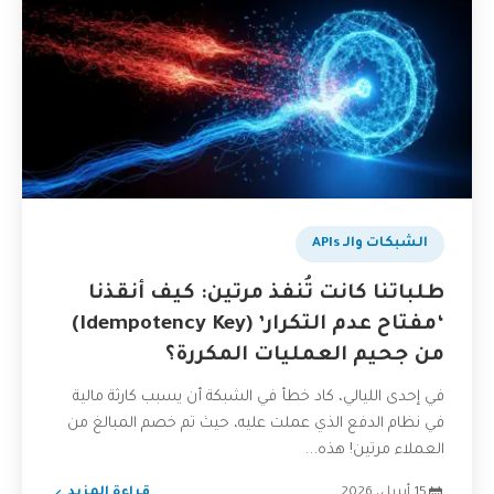
الشبكات والـ APIs
طلباتنا كانت تُنفذ مرتين: كيف أنقذنا
‘مفتاح عدم التكرار’ (Idempotency Key)
من جحيم العمليات المكررة؟
في إحدى الليالي، كاد خطأ في الشبكة أن يسبب كارثة مالية
في نظام الدفع الذي عملت عليه، حيث تم خصم المبالغ من
العملاء مرتين! هذه...
15 أبريل، 2026
قراءة المزيد