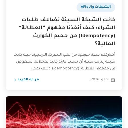
الشبكات والـ APIs
كانت الشبكة السيئة تضاعف طلبات
الشراء: كيف أنقذنا مفهوم “العطالة”
(Idempotency) من جحيم الكوارث
المالية؟
أشارككم قصة حقيقية من قلب المعركة البرمجية، حيث كادت
شبكة إنترنت سيئة أن تسبب كارثة مالية لعملائنا. سنغوص
في مفهوم "العطالة" (Idempotency) وكيف يمكن
لتطبيقه...
5 مايو، 2026
قراءة المزيد