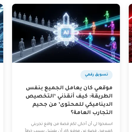
تسويق رقمي
موقعي كان يعامل الجميع بنفس
الطريقة: كيف أنقذني ‘التخصيص
الديناميكي للمحتوى’ من جحيم
التجارب العامة؟
اسمحوا لي أن أحكي لكم قصة من واقع تجربتي
كمبرمج، قصة عن موقع كاد أن يفشل بسبب خطأ