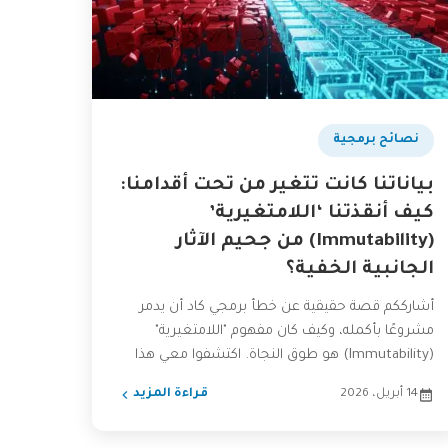
نصائح برمجية
بياناتنا كانت تتغير من تحت أقدامنا:
كيف أنقذتنا ‘اللامتغيرية’
(Immutability) من جحيم الآثار
الجانبية الخفية؟
أشارككم قصة حقيقية عن خطأ برمجي كاد أن يدمر
مشروعًا بأكمله، وكيف كان مفهوم "اللامتغيرية"
(Immutability) هو طوق النجاة. اكتشفوا معي هذا
المبدأ الذي يغير...
14 أبريل، 2026
قراءة المزيد