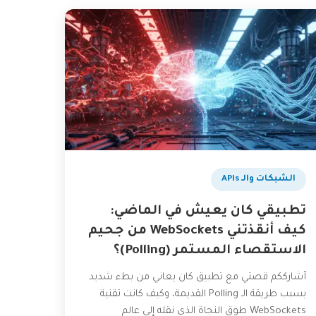
الشبكات والـ APIs
تطبيقي كان يعيش في الماضي:
كيف أنقذتني WebSockets من جحيم
الاستقصاء المستمر (Polling)؟
أشارككم قصتي مع تطبيق كان يعاني من بطء شديد
بسبب طريقة الـ Polling القديمة، وكيف كانت تقنية
WebSockets طوق النجاة الذي نقله إلى عالم