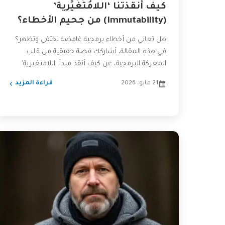
كيف أنقذتنا ‘اللامُتَغَيِّرية’
(Immutability) من جحيم الأخطاء؟
هل تعاني من أخطاء برمجية غامضة تختفي وتظهر؟
في هذه المقالة، أشاركك قصة حقيقية من قلب
المعركة البرمجية، عن كيف أنقذ مبدأ 'اللامتغيرية'
(Immutability) فريقي...
21 مايو، 2026
قراءة المزيد