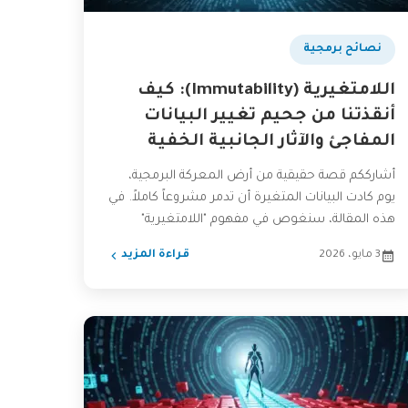
نصائح برمجية
اللامتغيرية (Immutability): كيف
أنقذتنا من جحيم تغيير البيانات
المفاجئ والآثار الجانبية الخفية
أشارككم قصة حقيقية من أرض المعركة البرمجية،
يوم كادت البيانات المتغيرة أن تدمر مشروعاً كاملاً. في
هذه المقالة، سنغوص في مفهوم "اللامتغيرية"
(Immutability) ونكتشف كيف...
3 مايو، 2026
قراءة المزيد