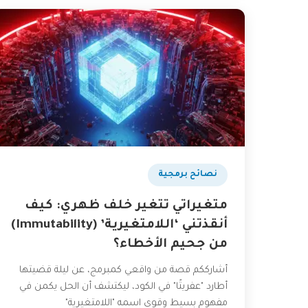
نصائح برمجية
متغيراتي تتغير خلف ظهري: كيف
أنقذتني ‘اللامتغيرية’ (Immutability)
من جحيم الأخطاء؟
أشارككم قصة من واقعي كمبرمج، عن ليلة قضيتها
أطارد "عفريتًا" في الكود، ليكتشف أن الحل يكمن في
مفهوم بسيط وقوي اسمه "اللامتغيرية"