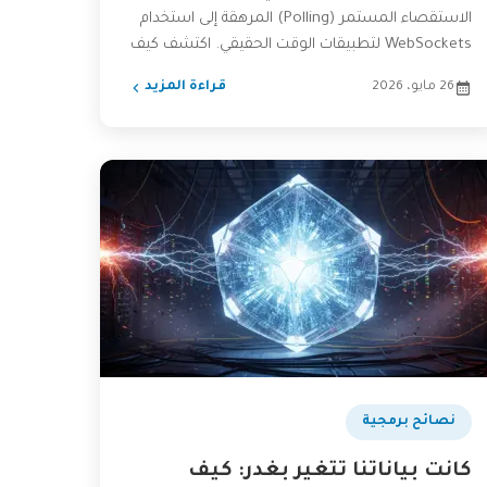
الاستقصاء المستمر (Polling) المرهقة إلى استخدام
WebSockets لتطبيقات الوقت الحقيقي. اكتشف كيف
يمكن لهذا التغيير أن يحسّن...
26 مايو، 2026
قراءة المزيد
نصائح برمجية
كانت بياناتنا تتغير بغدر: كيف