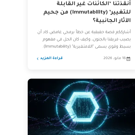
أنقذتنا ‘الكائنات غير القابلة
للتغيير’ (Immutability) من جحيم
الآثار الجانبية؟
أشارككم قصة حقيقية عن خطأ برمجي غامض كاد أن
يصيب فريقنا بالجنون، وكيف كان الحل في مفهوم
بسيط وقوي يسمى "اللامتغيرية" (Immutability).
اكتشف كيف يمكن...
18 مايو، 2026
قراءة المزيد