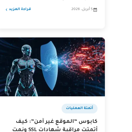
(Immutability). هذه المقالة...
5 أبريل، 2026
قراءة المزيد
أتمتة العمليات
كابوس “الموقع غير آمن”: كيف
أتمتت مراقبة شهادات SSL ونمت