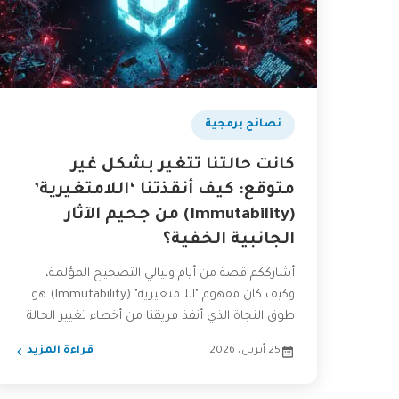
نصائح برمجية
كانت حالتنا تتغير بشكل غير
متوقع: كيف أنقذتنا ‘اللامتغيرية’
(Immutability) من جحيم الآثار
الجانبية الخفية؟
أشارككم قصة من أيام وليالي التصحيح المؤلمة،
وكيف كان مفهوم "اللامتغيرية" (Immutability) هو
طوق النجاة الذي أنقذ فريقنا من أخطاء تغيير الحالة
(state) غير المتوقعة....
25 أبريل، 2026
قراءة المزيد