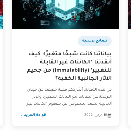
نصائح برمجية
بياناتنا كانت شبحًا متغيرًا: كيف
أنقذتنا ‘الكائنات غير القابلة
للتغيير’ (Immutability) من جحيم
الآثار الجانبية الخفية؟
في هذه المقالة، أشارككم قصة حقيقية من ميدان
البرمجة عن معاناتنا مع البيانات المتغيرة والآثار
الجانبية الخفية. سنغوص في مفهوم "الكائنات غير
القابلة للتغيير" (Immutability)...
16 أبريل، 2026
قراءة المزيد