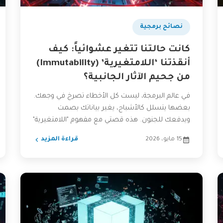
نصائح برمجية
كانت حالتنا تتغير عشوائياً: كيف
أنقذتنا ‘اللامتغيرية’ (Immutability)
من جحيم الآثار الجانبية؟
في عالم البرمجة، ليست كل الأخطاء تصرخ في وجهك.
بعضها يتسلل كالأشباح، يغير بياناتك بصمت
ويدفعك للجنون. هذه قصتي مع مفهوم "اللامتغيرية"
(Immutability)، السلاح السري...
15 مايو، 2026
قراءة المزيد