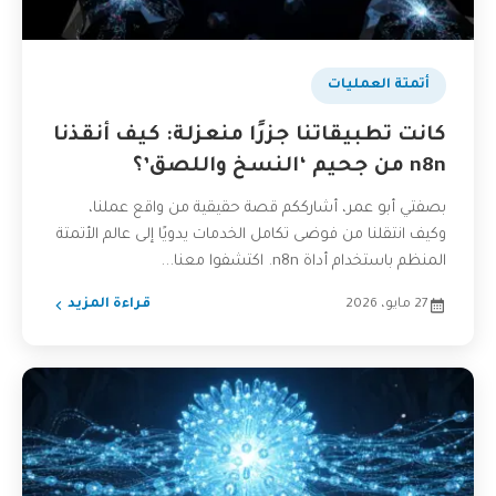
أتمتة العمليات
كانت تطبيقاتنا جزرًا منعزلة: كيف أنقذنا
n8n من جحيم ‘النسخ واللصق’؟
بصفتي أبو عمر، أشارككم قصة حقيقية من واقع عملنا،
وكيف انتقلنا من فوضى تكامل الخدمات يدويًا إلى عالم الأتمتة
المنظم باستخدام أداة n8n. اكتشفوا معنا...
27 مايو، 2026
قراءة المزيد