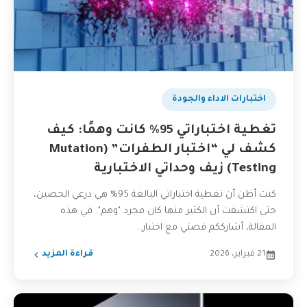
اختبارات الاداء والجودة
تغطية اختباراتي 95% كانت وهمًا: كيف
كشف لي “اختبار الطفرات” (Mutation
Testing) زيف وحداتي الاختبارية
كنت أظن أن تغطية اختباراتي البالغة 95% هي درعي الحصين،
حتى اكتشفت أن الكثير منها كان مجرد "وهم". في هذه
المقالة، أشارككم قصتي مع اختبار...
21 فبراير، 2026
قراءة المزيد