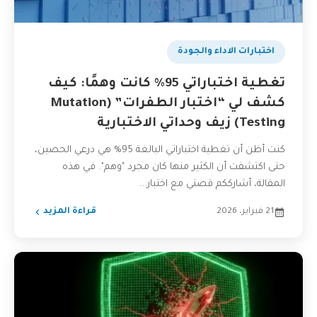
اختبارات الاداء والجودة
تغطية اختباراتي 95% كانت وهمًا: كيف
كشف لي “اختبار الطفرات” (Mutation
Testing) زيف وحداتي الاختبارية
كنت أظن أن تغطية اختباراتي البالغة 95% هي درعي الحصين،
حتى اكتشفت أن الكثير منها كان مجرد "وهم". في هذه
المقالة، أشارككم قصتي مع اختبار...
21 فبراير، 2026
قراءة المزيد