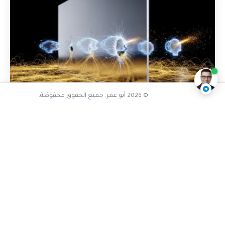
تفاعل مع الذكاء الاصطناعي
ناقشنا على تليجرام
@AbuOmarTech_bot
© 2026 أبو عمر. جميع الحقوق محفوظة.
اختبارات الاداء والجودة
كانت تغطية الاختبارات 100% لكن
الأخطاء تتسرب: كيف أنقذنا “الاختبار
الطفري” من جحيم الثقة الزائفة؟
كنا نظن أن تغطية الاختبار بنسبة 100% هي درعنا الواقي، لكن
الأخطاء كانت تتسلل إلى الإنتاج كاللصوص في ليل بهيم.
اكتشف كيف أنقذنا "الاختبار الطفري"...
4 يونيو، 2026
قراءة المزيد