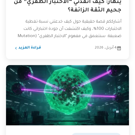
ينهار: كيف أنقذني “الاختبار الطفري” من
جحيم الثقة الزائفة؟
أشارككم قصة حقيقية حول كيف خدعتني نسبة تغطية
الاختبارات 100%، وكيف اكتشفت أن جودة اختباراتي كانت
ضعيفة. سنتعمق في مفهوم "الاختبار الطفري" (Mutation
Testing) كحل...
4 أبريل، 2026
قراءة المزيد