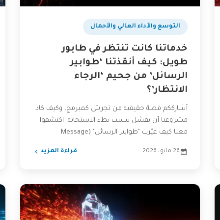
التوسع والأداء العالي والأحمال
خدماتنا كانت تنتظر في طابور
طويل: كيف أنقذتنا ‘طوابير
الرسائل’ من جحيم ‘الرجاء
الانتظار’؟
أشارككم قصة حقيقية من تجربتي كمبرمج، وكيف كاد
مشروعنا أن يفشل بسبب بطء الاستجابة. اكتشفوا
معنا كيف غيّرت "طوابير الرسائل" (Message
Queues) طريقة عملنا، وحوّلت...
26 مايو، 2026
قراءة المزيد