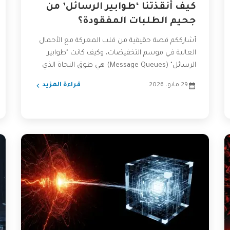
كيف أنقذتنا ‘طوابير الرسائل’ من
جحيم الطلبات المفقودة؟
أشارككم قصة حقيقية من قلب المعركة مع الأحمال
العالية في موسم التخفيضات، وكيف كانت "طوابير
الرسائل" (Message Queues) هي طوق النجاة الذي
أنقذ تطبيقنا من...
29 مايو، 2026
قراءة المزيد