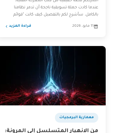
أشارككم قصة حقيقية من قلب المعركة التقنية،
عندما كادت حملة تسويقية ناجحة أن تدمر نظامنا
بالكامل. سأشرح لكم بالتفصيل كيف كانت "قوائم
الانتظار" أو Message...
11 مايو، 2026
قراءة المزيد
​معمارية البرمجيات
من الانهيار المتسلسل إلى المرونة: