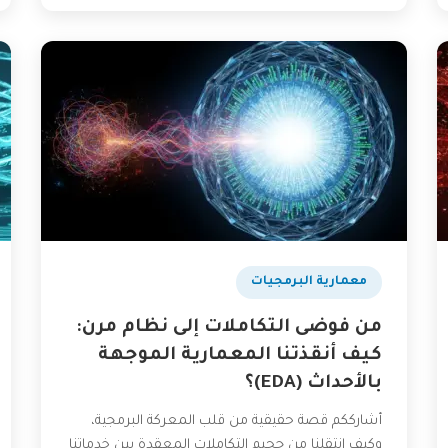
​معمارية البرمجيات
من فوضى التكاملات إلى نظام مرن:
كيف أنقذتنا المعمارية الموجهة
بالأحداث (EDA)؟
أشارككم قصة حقيقية من قلب المعركة البرمجية،
وكيف انتقلنا من جحيم التكاملات المعقدة بين خدماتنا