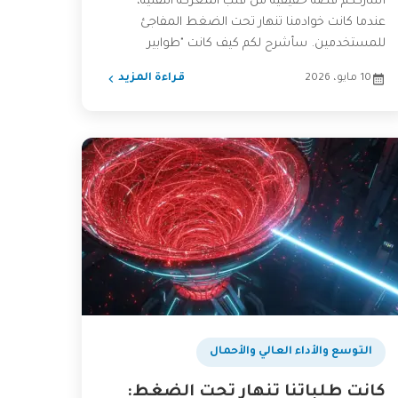
أشارككم قصة حقيقية من قلب المعركة التقنية،
عندما كانت خوادمنا تنهار تحت الضغط المفاجئ
للمستخدمين. سأشرح لكم كيف كانت "طوابير
الرسائل" (Message Queues) هي طوق...
10 مايو، 2026
قراءة المزيد
التوسع والأداء العالي والأحمال
كانت طلباتنا تنهار تحت الضغط: