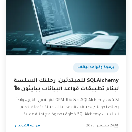
برمجة وقواعد بيانات
SQLAlchemy للمبتدئين: رحلتك السلسة
لبناء تطبيقات قواعد البيانات ببايثون 🐍
اكتشف SQLAlchemy، مكتبة الـ ORM القوية في بايثون، وابدأ
رحلتك نحو بناء تطبيقات قواعد بيانات متينة وفعالة. تعلم
أساسيات SQLAlchemy خطوة بخطوة مع أمثلة عملية...
24 ديسمبر، 2025
قراءة المزيد