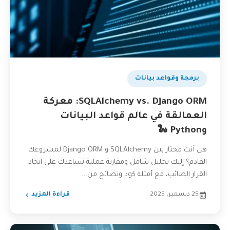
بودكاست
برمجة وقواعد بيانات
SQLAlchemy vs. Django ORM: معركة
العمالقة في عالم قواعد البيانات
وPython 🐍
هل أنت محتار بين SQLAlchemy و Django ORM لمشروعك
القادم؟ إليك تحليل شامل ومقارنة عملية تساعدك على اتخاذ
القرار الصائب، مع أمثلة كود ونصائح من...
25 ديسمبر، 2025
قراءة المزيد