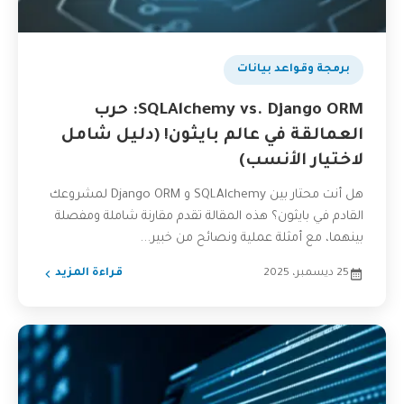
بودكاست
برمجة وقواعد بيانات
SQLAlchemy vs. Django ORM: حرب
العمالقة في عالم بايثون! (دليل شامل
لاختيار الأنسب)
هل أنت محتار بين SQLAlchemy و Django ORM لمشروعك
القادم في بايثون؟ هذه المقالة تقدم مقارنة شاملة ومفصلة
بينهما، مع أمثلة عملية ونصائح من خبير...
25 ديسمبر، 2025
قراءة المزيد