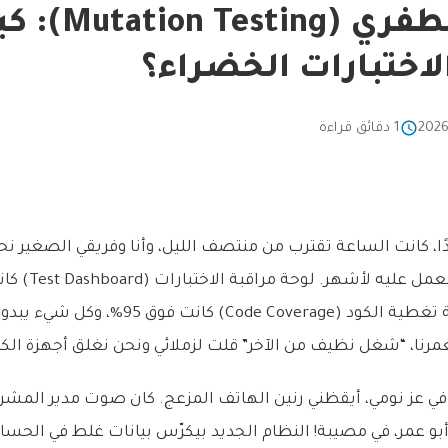
الاختبار الطفري
اختبارات الخضراء؟
1 دقائق قراءة
ًا، كانت الساعة تقترب من منتصف الليل، وأنا وفريقي الصغير 
جديدة من نظام كنا نع
الأخضر الزاهي، نسبة تغطية الكود (Code Coverage) كا
غمرنا، “شغل نظيف من الآخر” قلت لزملائي ونحن نغلق أجهزة الكم
في عز نومي، أيقظني رنين الهاتف المزعج. كان صوت مدير المشر
ا: “أبو عمر، في مصيبة! النظام الجديد بيكرّس بيانات غلط في الحس