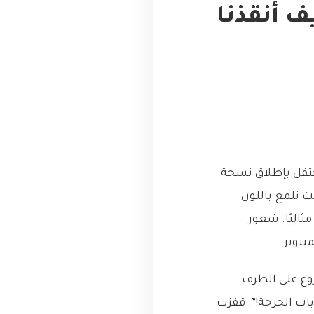
 (Mutation Testing): كيف أنقذنا
نحتفل بإطلاق نسخة
مل عليه لأشهر. لوحة مراقبة الاختبارات (Test Dashboard) كانت تلمع باللون
نت فوق 95%، وكل شيء يبدو مثاليًا. شعور
بيوتر.
وع على الطرف
ابات الحرجة!”. قفزت