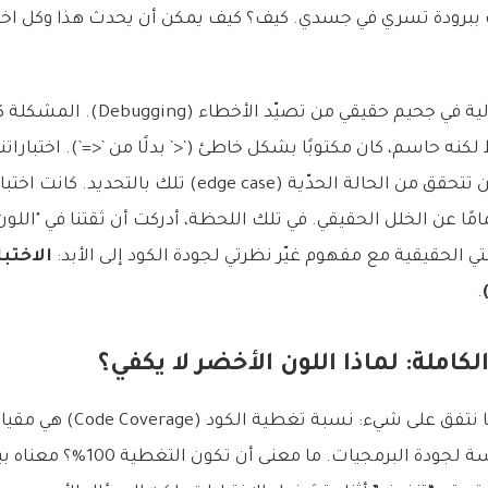
رودة تسري في جسدي. كيف؟ كيف يمكن أن يحدث هذا وكل اختبا
قضينا الساعات التالية في جحيم حقيقي م
 حاسم، كان مكتوبًا بشكل خاطئ (`<` بدلًا من `<=`). اختباراتن
لذلك السطر، لم تكن تتحقق من الحالة الحدّية (edge case) تل
مًا عن الخلل الحقيقي. في تلك اللحظة، أدركت أن ثقتنا في "اللون
تي الحقيقية مع مفهوم غيّر نظرتي لجودة الكود إلى الأبد:
الاختب
.
كاملة: لماذا اللون الأخضر لا يكفي؟
يا جماعة الخير، دعونا نتفق على شيء: 
ليس الكأس المقدسة لجودة البرمجيا