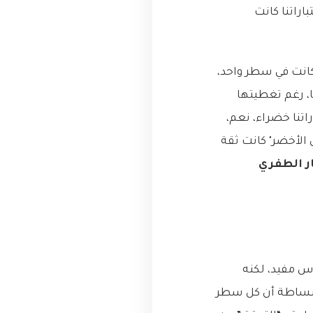
راتنا كانت
ن تصيّد الأخطاء (Debugging). المشكلة كانت في سطر واحد،
ا، رغم تغطيتها
ك بالتحديد. كانت اختباراتنا خضراء، نعم،
 الأخضر" كانت ثقة
ار الطفري
نسبة تغطية الكود (Code Coverage) هي مقياس مفيد، لكنه
ت. ما معنى أن تكون التغطية 100%؟ معناه ببساطة أن كل سطر