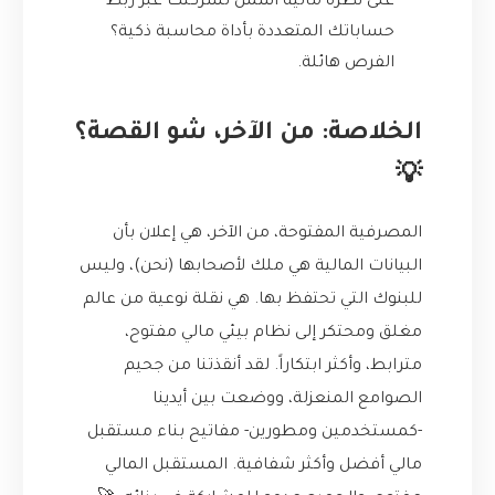
على نظرة مالية أشمل لشركتك عبر ربط
حساباتك المتعددة بأداة محاسبة ذكية؟
الفرص هائلة.
الخلاصة: من الآخر، شو القصة؟
💡
المصرفية المفتوحة، من الآخر، هي إعلان بأن
البيانات المالية هي ملك لأصحابها (نحن)، وليس
للبنوك التي تحتفظ بها. هي نقلة نوعية من عالم
مغلق ومحتكر إلى نظام بيئي مالي مفتوح،
مترابط، وأكثر ابتكاراً. لقد أنقذتنا من جحيم
الصوامع المنعزلة، ووضعت بين أيدينا
-كمستخدمين ومطورين- مفاتيح بناء مستقبل
مالي أفضل وأكثر شفافية. المستقبل المالي