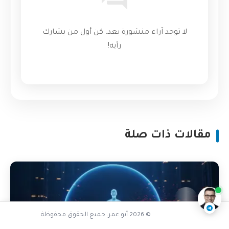
لا توجد آراء منشورة بعد. كن أول من يشارك
رأيه!
مقالات ذات صلة
هل بياناتك آمنة
ناقشنا على تليجرام
@AbuOmarTech_bot
© 2026 أبو عمر. جميع الحقوق محفوظة.