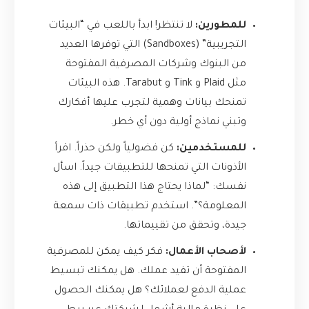
للمطورين:
لا تنتظر! ابدأ باللعب في “البيئات
التجريبية” (Sandboxes) التي توفرها العديد
من البنوك وشركات المصرفية المفتوحة
مثل Plaid و Tink و Tarabut. هذه البيئات
تمنحك بيانات وهمية لتجرب عليها أفكارك
وتبني نماذج أولية دون أي خطر.
للمستخدمين:
كن فضولياً ولكن حذراً. اقرأ
الأذونات التي تمنحها للتطبيقات جيداً. اسأل
نفسك: “لماذا يحتاج هذا التطبيق إلى هذه
المعلومة؟”. استخدم تطبيقات ذات سمعة
جيدة، وتحقق من تقييماتها.
لأصحاب الأعمال:
فكر كيف يمكن للمصرفية
المفتوحة أن تفيد عملك. هل يمكنك تبسيط
عملية الدفع لعملائك؟ هل يمكنك الحصول