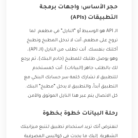
حجر الأساس: واجهات برمجة
التطبيقات (APIs)
الـ API هو الوسيط أو “النادِل” في مطعم. لما
تروح على مطعم، أنت لا تدخل المطبخ وتطبخ
أكلتك بنفسك. أنت تطلب من النادِل (الـ API)،
وهو يوصل طلبك للمطبخ (خادم البنك)، ثم يرجع
لك بالطلب جاهز (البيانات). أنت كمستخدم
للتطبيق لا تشارك كلمة سر حسابك البنكي مع
التطبيق أبداً، والتطبيق لا يدخل “مطبخ” البنك.
كل الاتصال يتم عبر هذا النادِل الموثوق والآمن.
رحلة البيانات خطوة بخطوة
لنفترض أنك تريد استخدام تطبيق لتتبع ميزانيتك
الشهرية. إليك ما يحدث في كواليس المصرفية