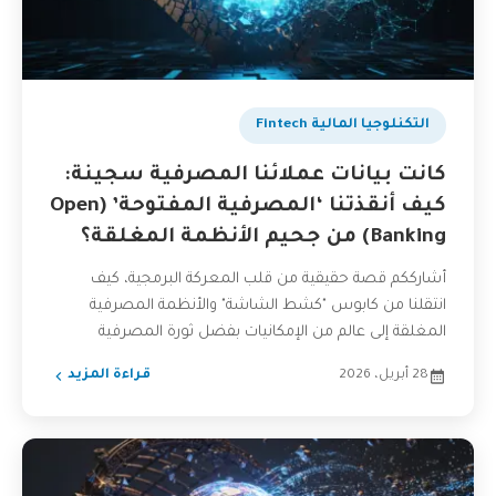
التكنلوجيا المالية Fintech
كانت بيانات عملائنا المصرفية سجينة:
كيف أنقذتنا ‘المصرفية المفتوحة’ (Open
Banking) من جحيم الأنظمة المغلقة؟
أشارككم قصة حقيقية من قلب المعركة البرمجية، كيف
انتقلنا من كابوس "كشط الشاشة" والأنظمة المصرفية
المغلقة إلى عالم من الإمكانيات بفضل ثورة المصرفية
المفتوحة (Open...
28 أبريل، 2026
قراءة المزيد