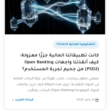
التكنلوجيا المالية Fintech
كانت تطبيقاتنا المالية جزرًا معزولة:
كيف أنقذتنا واجهات Open Banking
(PSD2) من جحيم تجربة المستخدم؟
بصفتي مطور برمجيات، عانيت طويلًا من عزلة البيانات المالية
في البنوك التقليدية. تروي هذه المقالة كيف حررت واجهات
البنوك المفتوحة (Open Banking) البيانات، ومكّنت
المطورين...
22 مايو، 2026
قراءة المزيد