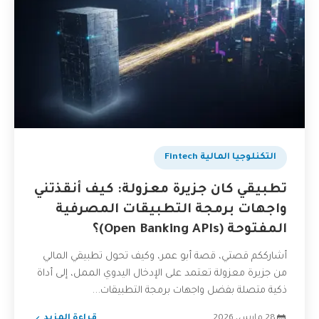
التكنلوجيا المالية Fintech
تطبيقي كان جزيرة معزولة: كيف أنقذتني
واجهات برمجة التطبيقات المصرفية
المفتوحة (Open Banking APIs)؟
أشارككم قصتي، قصة أبو عمر، وكيف تحول تطبيقي المالي
من جزيرة معزولة تعتمد على الإدخال اليدوي الممل، إلى أداة
ذكية متصلة بفضل واجهات برمجة التطبيقات...
28 مارس، 2026
قراءة المزيد