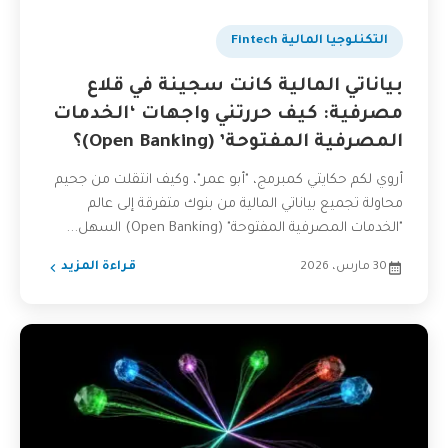
التكنلوجيا المالية Fintech
بياناتي المالية كانت سجينة في قلاع
مصرفية: كيف حررتني واجهات ‘الخدمات
المصرفية المفتوحة’ (Open Banking)؟
أروي لكم حكايتي كمبرمج، "أبو عمر"، وكيف انتقلت من جحيم
محاولة تجميع بياناتي المالية من بنوك متفرقة إلى عالم
"الخدمات المصرفية المفتوحة" (Open Banking) السهل...
30 مارس، 2026
قراءة المزيد