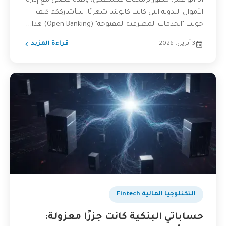
أنا أبو عمر، مطور برمجيات فلسطيني، وهذه قصتي مع إدارة
الأموال اليدوية التي كانت كابوسًا شهريًا. سأشارككم كيف
حولت "الخدمات المصرفية المفتوحة" (Open Banking) هذا...
3 أبريل، 2026
قراءة المزيد
التكنلوجيا المالية Fintech
حساباتي البنكية كانت جزرًا معزولة: