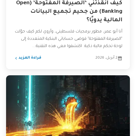
كيف أنقذتني ‘الصيرفة المفتوحة’ (Open
Banking) من جحيم تجميع البيانات
المالية يدويًا؟
أنا أبو عمر، مطور برمجيات فلسطيني، وأروي لكم كيف حوّلت
"الصيرفة المفتوحة" فوضى حساباتي البنكية المتعددة إلى
لوحة تحكم مالية ذكية. اكتشفوا معي هذه التقنية...
2 أبريل، 2026
قراءة المزيد