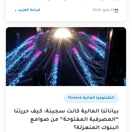
Banking)...
21 مايو، 2026
قراءة المزيد
التكنلوجيا المالية Fintech
بياناتنا المالية كانت سجينة: كيف حررتنا
“المصرفية المفتوحة” من صوامع
البنوك المنعزلة؟