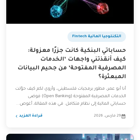
التكنلوجيا المالية Fintech
حساباتي البنكية كانت جزرًا معزولة:
كيف أنقذتني واجهات ‘الخدمات
المصرفية المفتوحة’ من جحيم البيانات
المبعثرة؟
أنا أبو عمر، مطور برمجيات فلسطيني، وأروي لكم كيف حوّلت
الخدمات المصرفية المفتوحة (Open Banking) فوضى
حساباتي المالية إلى نظام متكامل. في هذه المقالة، أغوص...
29 مارس، 2026
قراءة المزيد