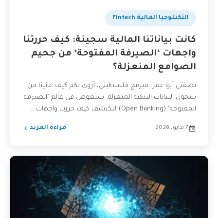
التكنلوجيا المالية Fintech
كانت بياناتنا المالية سجينة: كيف حررتنا
واجهات ‘الصيرفة المفتوحة’ من جحيم
الصوامع المنعزلة؟
بصفتي أبو عمر، مبرمج فلسطيني، أروي لكم كيف عانينا من
سجون البيانات البنكية المنعزلة. سنغوص في عالم "الصيرفة
المفتوحة" (Open Banking) لنكتشف كيف حررت واجهات...
7 مايو، 2026
قراءة المزيد