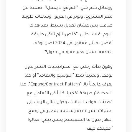
ورسائل دعم فني: “الموقع لا يعمل!”. ضغط من
مدير المشروع، وتوتر في الفريق، وساعات طويلة
ضاعت بس عشان تعديل بسيط. بعد هداك
اليوم، قلت لحالي: “خلص، لازم نلاقي طريقة
أفضل. مش معقول في 2024 نضل نوقف
الخدمة عشان نغير عمود في جدول!”.
وهون بدأت رحلتي مع استراتيجيات النشر بدون
توقف، وتحديداً نمط “التوسيع والتعاقد” أو كما
يعرف عالمياً بالـ “Expand/Contract Pattern”. هذا
النمط غيّر طريقة تفكيرنا كلياً في التعامل مع
تحديثات قواعد البيانات، وحوّل ليالي الرعب إلى
عمليات نشر هادئة وسلسة بتصير في وضح
النهار بدون ما المستخدم يحس بشي. تعالوا
أحكيلكم كيف.