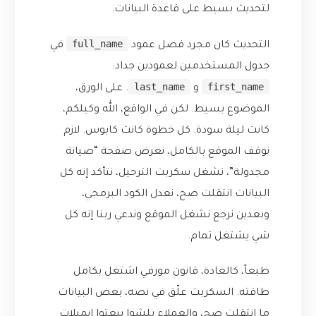
لتحديث بسيط على قاعدة البيانات.
full_name
التحديث كان مجرد فصل عمود
في
جدول المستخدمين لعمودين جداد:
last_name
first_name
و
. على الورق،
الموضوع بسيط. لكن في الواقع، الله وكيلكم،
كانت ليلة سودة. كل خطوة كانت كابوس. لازم
نوقف الموقع بالكامل، نعرض صفحة “صيانة
مجدولة”، نشغل سكربت الترحيل، نتأكد إنه كل
البيانات انتقلت صح، نعدل الكود البرمجي،
وبعدين نرجع نشغل الموقع وندعي ربنا إنه كل
شي يشتغل تمام.
طبعاً، كالعادة، قانون مورفي اشتغل بكامل
طاقته. السكربت علّق في نصه، بعض البيانات
ما انتقلت صح، والعملاء بلشوا يبعتوا إيميلات