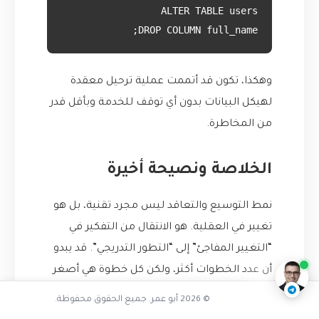
DROP COLUMN full_name;

وهكذا، تكون قد أتممت عملية ترحيل معقدة
لهيكل البيانات بدون أي توقف للخدمة وبأقل قدر
من المخاطرة.
الخلاصة ونصيحة أخيرة
نمط التوسيع والتعاقد ليس مجرد تقنية، بل هو
تفاعل مع الذكاء الاصطناعي
تغيير في العقلية. هو الانتقال من التفكير في
ناقشنا على تليجرام
@AbuOmarTech_bot
“التغيير المفاجئ” إلى “التطور التدريجي”. قد يبدو
أن عدد الخطوات أكثر، ولكن كل خطوة هي أصغر
وأكثر أماناً وأسهل للتراجع عنها.
© 2026 أبو عمر. جميع الحقوق محفوظة.