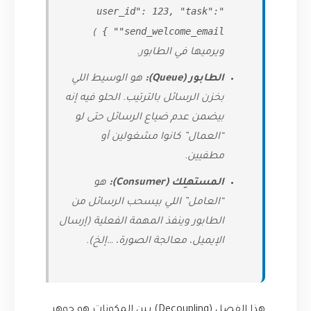
"user_id": 123, "task":
"send_welcome_email" }
)
ويرميها في الطابور.
الطابور (Queue):
هو الوسيط اللي
بخزن الرسائل بالترتيب. الحلو فيه إنه
بيضمن عدم ضياع الرسائل حتى لو
“العمال” كانوا مشغولين أو
مطفيين.
المستهلِك (Consumer):
هو
“العامل” اللي بيسحب الرسائل من
الطابور وينفذ المهمة الفعلية (إرسال
الإيميل، معالجة الصورة، …إلخ).
هذا الفصل (Decoupling) بين المكونات هو جوهر