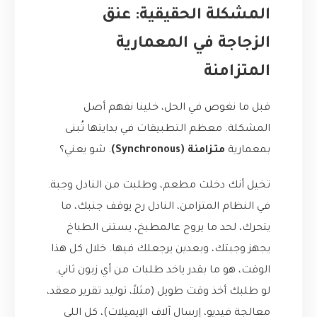
المشكلة الحقيقية: عنق
الزجاجة في المعمارية
المتزامنة
قبل ما نغوص في الحل، خلينا نفهم أصل
المشكلة. معظم التطبيقات في بدايتها تُبنى
بمعمارية
متزامنة (Synchronous)
. شو يعني؟
تخيل أنك دخلت مطعم، وطلبت من النادل وجبة.
في النظام المتزامن، النادل رح يوقف جنبك، ما
يتحرك، لحد ما يروح عالمطبخ، يستنى الطباخ
يجهز وجبتك، وبعدين يرجعلك فيها. خلال كل هذا
الوقت، هو ما بقدر ياخد طلبات من أي زبون ثاني.
لو طلبك أخذ وقت طويل (مثلاً، توليد تقرير معقد،
معالجة فيديو، إرسال آلاف الإيميلات)، كل اللي