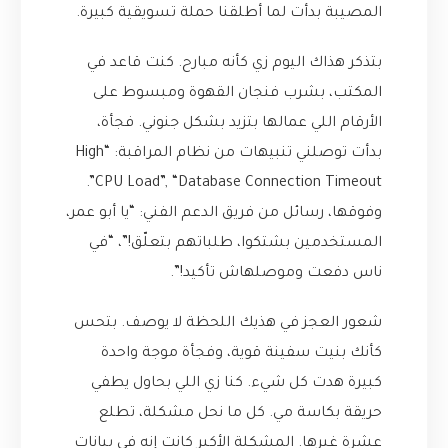
المصيبة بدأت لما أطلقنا حملة تسويقية كبيرة.
بتذكر هذاك اليوم زي كأنه مبارح. كنت قاعد في
المكتب، بشرب فنجان القهوة ومبسوط على
الأرقام اللي عمالها بتزيد بشكل جنوني. فجأة،
بدأت توصلني تنبيهات من نظام المراقبة: “High
CPU Load”, “Database Connection Timeout”.
وفوقها، رسائل من فريق الدعم الفني: “يا أبو عمر،
المستخدمين بشتكوا، طلباتهم بتعلّق!”، “في
ناس دفعت وموصلهاش تأكيد!”.
شعور العجز في هذيك اللحظة لا يوصف. بتحس
كأنك بنيت سفينة قوية، وفجأة موجة واحدة
كبيرة هدت كل شيء. كنا زي اللي بحاول يطفي
حريقة بكاسة مي. كل ما نحل مشكلة، تطلع
عشرة غيرها. المشكلة الأكبر كانت إنه في بيانات