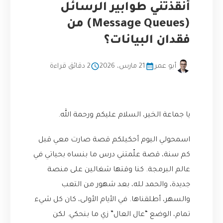
أنقذتني طوابير الرسائل
(Message Queues) من
فقدان البيانات؟
أبو عمر
21 مارس، 2026
2 دقائق قراءة
يا جماعة الخير، السلام عليكم ورحمة الله.
اسمحولي اليوم أحكيلكم قصة صارت معي قبل
كم سنة، قصة علّمتني درس ما بنساه بحياتي في
عالم البرمجة. كنا وقتها شغالين على منصة
جديدة، والحمد لله، بعد شهور من التعب
والسهر، أطلقناها. في الأيام الأولى، كان كل شيء
تمام، الوضع “عال العال” زي ما بنحكي. لكن