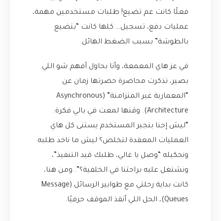
فعلًا كانت عم تضيع! طلبات مستخدمين مهمة،
عمليات دفع، تسجيل… كلها كانت “بتضيع
بالطوشة” بسبب الضغط الهائل.
في عز هاي المعمعة، وأنا بحاول أفهم شو اللي
بصير، تذكرت محاضرة حضرتها زمان عن
“المعمارية غير المتزامنة” (Asynchronous
Architecture). وقتها لمعت في بالي فكرة:
“ليش إحنا بنجبر المستخدم يستنى كل هاي
العمليات المعقدة لتخلص؟ ليش ما ناخد طلبه
ونحكيله “وصل يا غالي، طلبك قيد التنفيذ”،
ونشتغل عليه براحتنا في الخلفية؟”. ومن هنا،
كانت بداية رحلتي مع طوابير الرسائل (Message
Queues)، الحل اللي أنقذ الموقف حرفيًا.