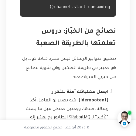
channel.start_consuming()

نصائح من الخبّاز: دروس
تعلمتها بالطريقة الصعبة
تطبيق طوابير الرسائل ليس مجرد كتابة كود، بل
هو تغيير في طريقة التفكير. وهي شوية نصائح
من خبرتي المتواضعة:
هل واجهت فقدان بيانات كارثي
اجعل عملياتك آمنة للتكرار
(Idempotent):
شو بصير لو العامل أخذ
ناقشنا على تليجرام
@AbuOmarTech_bot
رسالة، نفذها، وبعدين تعطل قبل ما يبعت
“تأكيد” لـ RabbitMQ؟ الطابور رح يعتبر إنه
المهمة ما تنفذت، ورح يعطيها لعامل ثاني.
© 2026 أبو عمر. جميع الحقوق محفوظة.
لازم يكون الكود تبعك مصمم بحيث لو استلم