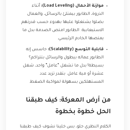
موازنة الأحمال (Load Leveling):
أثناء
الذروة، الطابور بيمتلئ بالرسائل، والعمال
بضلوا يشتغلوا عليها بهدوء حسب قدرتهم
الاستيعابية. الطابور امتص الصدمة بدل ما
يمتصها الخادم الرئيسي.
قابلية التوسع (Scalability):
حاسس إنه
الطابور عماله بيطول والرسائل بتتراكم؟
بسيطة! بدل ما تشغل “عامل” واحد، شغل
عشرة أو مية عامل. بتقدر تزيد عدد
المستهلكين بسهولة لمواكبة الضغط.
من أرض المعركة: كيف طبقنا
الحل خطوة بخطوة
الكلام النظري حلو، بس خلينا نشوف كيف طبقنا