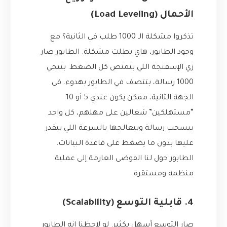
الأحمال (Load Leveling)
تذكروا مشكلة الـ 1000 طلب في الثانية؟ مع
وجود الطابور، هاي بطلت مشكلة. الطابور صار
زي الإسفنجة اللي بتمتص كل الضغط. بتيجي
1000 رسالة، بتتصف في الطابور بهدوء. في
الجهة الثانية، ممكن يكون عندي 5 أو 10
“مستهلكين” شغالين على مهلهم، كل واحد
بيسحب رسالة وبيعالجها بالسرعة اللي بيقدر
عليها بدون ما يضغط على قاعدة البيانات.
الطابور حول لنا الفوضى العارمة إلى عملية
منظمة ومستقرة.
4. قابلية التوسع (Scalability)
صار التوسع أسهل بكثير. لو لاحظنا إنه الطابور