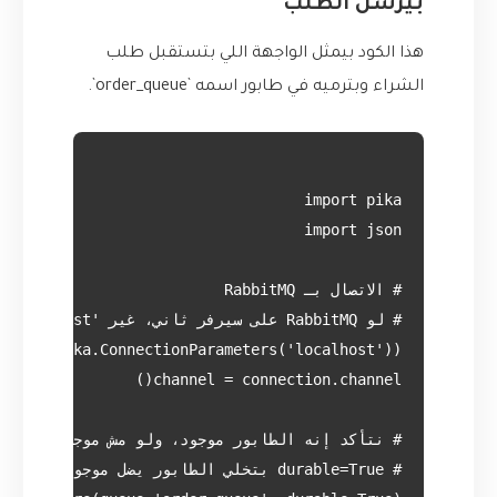
بيرسل الطلب
هذا الكود بيمثل الواجهة اللي بتستقبل طلب
الشراء وبترميه في طابور اسمه `order_queue`.