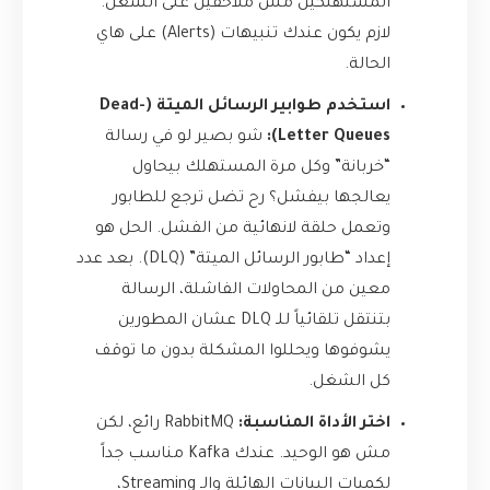
المستهلكين مش ملاحقين على الشغل.
لازم يكون عندك تنبيهات (Alerts) على هاي
الحالة.
استخدم طوابير الرسائل الميتة (Dead-
Letter Queues):
شو بصير لو في رسالة
“خربانة” وكل مرة المستهلك بيحاول
يعالجها بيفشل؟ رح تضل ترجع للطابور
وتعمل حلقة لانهائية من الفشل. الحل هو
إعداد “طابور الرسائل الميتة” (DLQ). بعد عدد
معين من المحاولات الفاشلة، الرسالة
بتنتقل تلقائياً للـ DLQ عشان المطورين
يشوفوها ويحللوا المشكلة بدون ما توقف
كل الشغل.
اختر الأداة المناسبة:
RabbitMQ رائع، لكن
مش هو الوحيد. عندك Kafka مناسب جداً
لكميات البيانات الهائلة والـ Streaming،