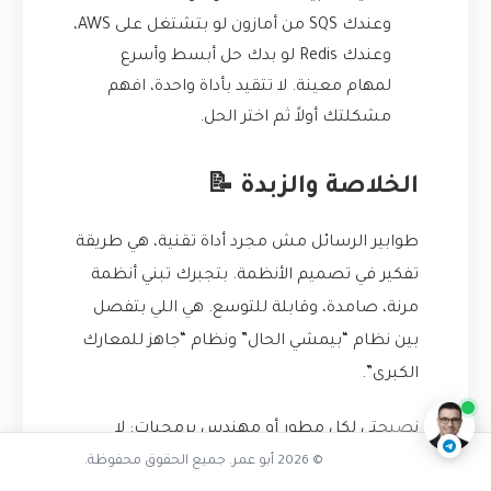
وعندك SQS من أمازون لو بتشتغل على AWS،
وعندك Redis لو بدك حل أبسط وأسرع
لمهام معينة. لا تتقيد بأداة واحدة، افهم
مشكلتك أولاً ثم اختر الحل.
الخلاصة والزبدة 📝
طوابير الرسائل مش مجرد أداة تقنية، هي طريقة
تفكير في تصميم الأنظمة. بتجبرك تبني أنظمة
مرنة، صامدة، وقابلة للتوسع. هي اللي بتفصل
تفاعل مع الذكاء الاصطناعي
بين نظام “بيمشي الحال” ونظام “جاهز للمعارك
ناقشنا على تليجرام
@AbuOmarTech_bot
الكبرى”.
نصيحتي لكل مطور أو مهندس برمجيات: لا
© 2026 أبو عمر. جميع الحقوق محفوظة.
تنتظر الكارثة حتى تتعلم الدرس. ابدأ اليوم، حتى