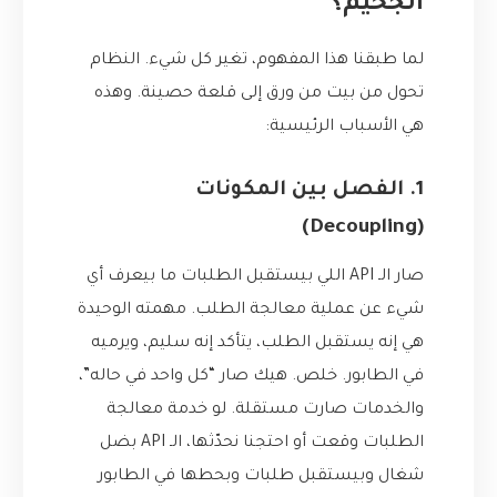
الجحيم؟
لما طبقنا هذا المفهوم، تغير كل شيء. النظام
تحول من بيت من ورق إلى قلعة حصينة. وهذه
هي الأسباب الرئيسية:
1. الفصل بين المكونات
(Decoupling)
صار الـ API اللي بيستقبل الطلبات ما بيعرف أي
شيء عن عملية معالجة الطلب. مهمته الوحيدة
هي إنه يستقبل الطلب، يتأكد إنه سليم، ويرميه
في الطابور. خلص. هيك صار “كل واحد في حاله”،
والخدمات صارت مستقلة. لو خدمة معالجة
الطلبات وقعت أو احتجنا نحدّثها، الـ API بضل
شغال وبيستقبل طلبات وبحطها في الطابور