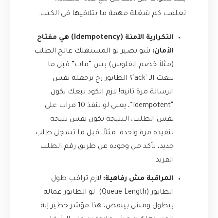
تعلمت كم شغلة مهمة ما بتلاقيها في الكتب:
التكرارية الآمنة (Idempotency) هي مفتاح
الأمان:
شو بصير لو المستهلك عالج الطلب
(مثلاً خصم الفلوس) بس “مات” قبل ما
يبعث الـ `ack`؟ الطابور رح يرجعله نفس
الرسالة مرة ثانية! لازم الكود تبعك يكون
“Idempotent”، يعني لو تنفذ 10 مرات على
نفس الطلب، النتيجة تكون نفس نتيجة
تنفيذه مرة واحدة. مثلاً، قبل ما تسجل طلب
جديد، تأكد من وجوده عن طريق رقم الطلب
الفريد.
المراقبة مش رفاهية:
لازم تراقب طول
الطابور (Queue Length). لو الطابور عماله
بيطول ومش بينقص، هذا مؤشر خطير إنه