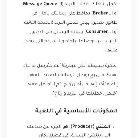
تكمل شغلك. مكتب البريد (الـ
Message Queue
أو الـ
Broker
) بحافظ على رسالتك بأمان في
طابور. بعدين، بيجي ساعي البريد (الخدمة الثانية
أو الـ
Consumer
) وبياخذ الرسائل من الطابور
بالترتيب، وبيوصلها براحته وبالسرعة اللي بيقدر
عليها.
الفكرة بسيطة، لكن عبقرية! أنت كمُرسل ما عاد
يهمك متى رح توصل الرسالة بالضبط، المهم
إنك متأكد إنها في أمان ورح يتم التعامل معها.
“خلص، حطيتها في البريد وارتاح”.
المكونات الأساسية في اللعبة
المنتج (Producer):
هو الجزء من نظامك
اللي بينشئ الرسالة. في قصتنا، كان