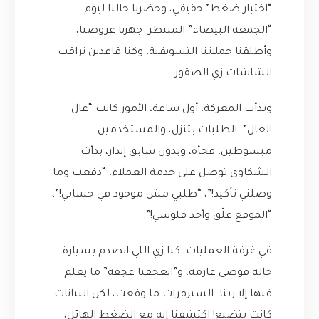
“اختبار ضغط” حقيقي، وحضرنا حالنا ليوم
“الجمعة البيضاء” المنتظر. جهزنا عروضنا،
وأطلقنا حملاتنا التسويقية، وكنا قاعدين نراقب
الشاشات زي الصقور.
وبدأت المعركة. أول ساعة، الأمور كانت “عال
العال”. الطلبات بتنزل، والمستخدمين
مبسوطين. فجأة، وبدون سابق إنذار، بدأت
الشكاوى توصل على خدمة العملاء: “دفعت وما
وصلني تأكيد!”، “طلبي مش موجود في حسابي!”،
“الموقع علّق وأخذ فلوسي!”.
في غرفة العمليات، كنا زي اللي انصدم بسيارة.
حالة فوضى عارمة، و”انعجقنا عجقة” ما يعلم
فيها إلا ربنا. السيرفرات ما وقعت، لكن البيانات
كانت بتضيع! اكتشفنا إنه مع الضغط الهائل،