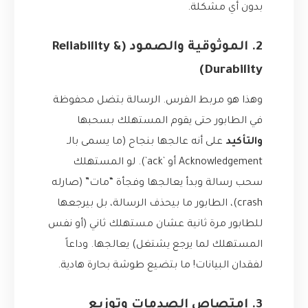
بدون أي مشكلة.
2. الموثوقية والصمود (Reliability &
Durability)
وهذا هو مربط الفرس. الرسالة بتضل محفوظة
في الطابور حتى يقوم المستهلك بسحبها
والتأكيد
على أنه عالجها بنجاح (ما يسمى بالـ
Acknowledgement أو `ack`). لو المستهلك
سحب رسالة وبدأ يعالجها وفجأة “مات” (صارله
crash)، الطابور ما بيحذف الرسالة، بل بيرجعها
للطابور مرة ثانية عشان مستهلك ثاني (أو نفس
المستهلك لما يرجع يشتغل) يعالجها. وداعاً
لفقدان البيانات! ما بتضيع طوشة بحارة هادية.
3. امتصاص الصدمات وتوزيع