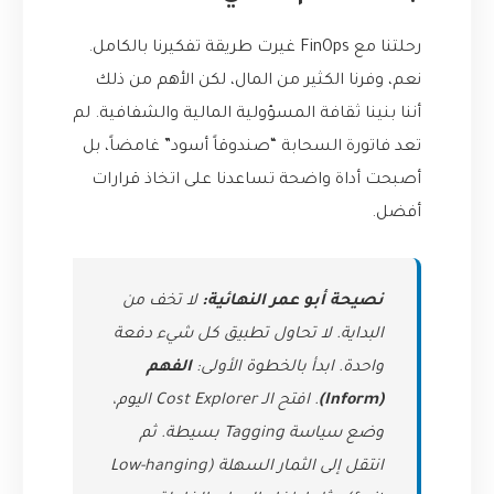
رحلتنا مع FinOps غيرت طريقة تفكيرنا بالكامل.
نعم، وفرنا الكثير من المال، لكن الأهم من ذلك
أننا بنينا ثقافة المسؤولية المالية والشفافية. لم
تعد فاتورة السحابة “صندوقاً أسود” غامضاً، بل
أصبحت أداة واضحة تساعدنا على اتخاذ قرارات
أفضل.
نصيحة أبو عمر النهائية:
لا تخف من
البداية. لا تحاول تطبيق كل شيء دفعة
واحدة. ابدأ بالخطوة الأولى:
الفهم
(Inform)
. افتح الـ Cost Explorer اليوم،
وضع سياسة Tagging بسيطة. ثم
انتقل إلى الثمار السهلة (Low-hanging