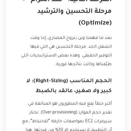
المرحلة الثانية: “شد الحزام” –
مرحلة التحسين والترشيد
(Optimize)
بعد ما فهمنا وين بتروح المصاري، إجا وقت
الشغل الجد. مرحلة التحسين هي اللي فيها
التوفير الحقيقي. وهذه بعض الاستراتيجيات اللي
طبّقناها وكانت نتائجها فورية.
الحجم المناسب (Right-Sizing): لا
كبير ولا صغير، عالقد بالضبط
أكبر خطأ يقع فيه المطورون هو المبالغة في
تقدير حجم الموارد (Over-provisioning). نختار
سيرفرات EC2 بمواصفات خارقة “للاحتياط”، مع
أن التطبيق لا يستخدم إلا 10% من قدرتها. هذا