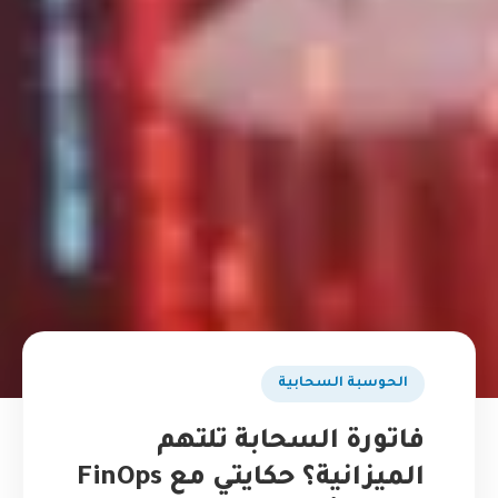
الحوسبة السحابية
فاتورة السحابة تلتهم
الميزانية؟ حكايتي مع FinOps