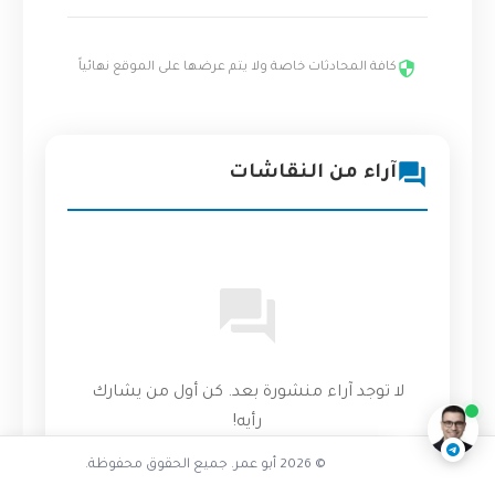
كافة المحادثات خاصة ولا يتم عرضها على الموقع نهائياً
آراء من النقاشات
هل FinOps حل سحري
ناقشنا على تليجرام
@AbuOmarTech_bot
لا توجد آراء منشورة بعد. كن أول من يشارك
رأيه!
© 2026 أبو عمر. جميع الحقوق محفوظة.