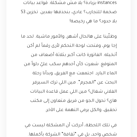
instances بزيادة؟ يلا مش مشكلة. قواعد بيانات
ضخمة للتجارب؟ عادي، بنحذفها بعدين. تخزين S3
بلا حدود؟ ما هي رخيصة!
وظلّينا على هالحال أشهر، والأمور ماشية. لحد ما
إجا يوم، وفتحت لوحة التحكم لأرى رقماً لم أكن
أتخيله. الفاتورة كانت أكبر بثلاثة أضعاف من
المتوقع. شعرت كأن أحدهم سكب عليّ دلواً من
الماء البارد. اجتمعت مع الفريق، وبدأنا رحلة
البحث عن “المجرم”. مين اللي ترك السيرفر
الفلاني شغال؟ مين اللي عمل قاعدة البيانات
هاي؟ تحول الجو من فريق متعاون إلى مكتب
تحقيق، والكل يرمي التهمة على الآخر.
في تلك اللحظة، أدركت أن المشكلة ليست في
شخص واحد، بل في “ثقافة” الشركة بأكملها.