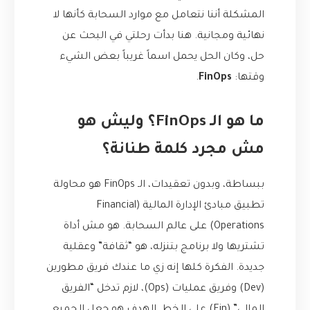
المشكلة أننا نتعامل مع موارد السحابة كأنها لا
نهائية ومجانية. هنا بدأت رحلتي في البحث عن
حل، وكان الحل يحمل اسماً غريباً بعض الشيء
وقتها:
FinOps
.
ما هو الـ FinOps؟ وليش هو
مش مجرد كلمة طنانة؟
ببساطة، وبدون تعقيدات، الـ FinOps هو محاولة
تطبيق مبادئ الإدارة المالية (Financial
Operations) على عالم السحابة. هو مش أداة
تشتريها ولا برنامج بتنزله، هو “ثقافة” وعقلية
جديدة. الفكرة كلها إنه زي ما عندك فريق مطورين
(Dev) وفريق عمليات (Ops)، لازم تدخل “الفريق