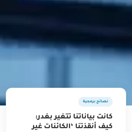
نصائح برمجية
كانت بياناتنا تتغير بغدر:
كيف أنقذتنا ‘الكائنات غير