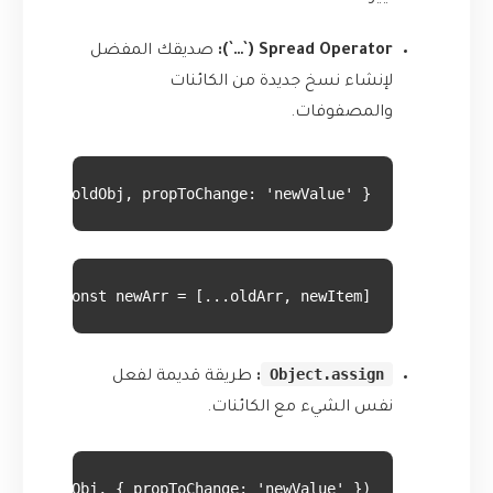
Spread Operator (`…`):
صديقك المفضل
لإنشاء نسخ جديدة من الكائنات
والمصفوفات.
 = { ...oldObj, propToChange: 'newValue' };
const newArr = [...oldArr, newItem];
Object.assign
:
طريقة قديمة لفعل
نفس الشيء مع الكائنات.
({}, oldObj, { propToChange: 'newValue' });