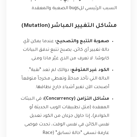
السبب الرئيسي للbugs الصعبة والمعقدة.
مشاكل التغيير المباشر (Mutation)
صعوبة التتبع والتصحيح:
عندما يمكن لأي
دالة تغيير أي كائن، يصبح تتبع تدفق البيانات
كابوسًا. لا تعرف من الذي غيّر ماذا ومتى.
الكود غير المتوقع:
دوالك لم تعد “نقية”.
الدالة التي تأخذ مدخلاً وتعطي مخرجاً متوقعاً
أصبحت الآن تغير أشياء خارج نطاقها.
مشاكل التزامن (Concurrency):
في البيئات
المعقدة (مثل تطبيقات الويب الحديثة أو
الخوادم)، إذا حاول جزءان من الكود تعديل
نفس الكائن في نفس الوقت، تحدث فوضى
عارمة تسمى “حالة تسابق” (Race