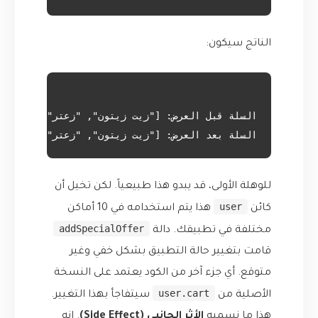
الناتج سيكون:
السلة بعد العرض: ["زيت زيتون", "زعتر", "جبنة 

للوهلة الأولى، قد يبدو هذا طبيعياً. لكن تخيل أن
user
كائن
هذا يتم استخدامه في 10 أماكن
addSpecialOffer
مختلفة في تطبيقك. دالة
قامت بتغيير حالة التطبيق بشكل خفي وغير
متوقع. أي جزء آخر من الكود يعتمد على النسخة
user.cart
الأصلية من
سيتفاجأ بهذا التغيير.
هذا ما نسميه
الأثر الجانبي (Side Effect)
. إنه