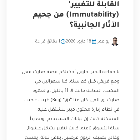
القابلة للتغيير’
(Immutability) من جحيم
الآثار الجانبية؟
أبو عمر
18 مايو، 2026
1 دقائق قراءة
يا جماعة الخير، خلوني أحكيلكم قصة صارت معي
ومع فريقي قبل كم سنة. كنا سهرانين في
المكتب، الساعة فاتت الـ 11 بالليل، والقهوة
صارت زي المي. كان عنا “بق” (Bug) غريب عجيب
في نظام إدارة محتوى كبير بنشتغل عليه.
المشكلة كانت إن بيانات المستخدم، وتحديداً
سلة التسوق تاعته، كانت تتغير بشكل عشوائي
وغادر. يضيف الزبون غرضين، يلاقي ثلاثة. يمسح