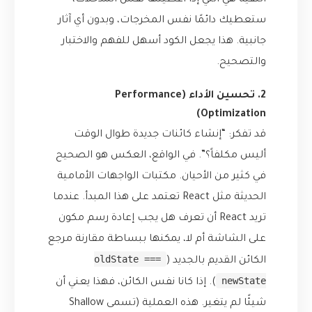
النقية هي التي إذا أعطيتها نفس المدخلات،
ستعطيك دائمًا نفس المخرجات، وبدون أي آثار
جانبية. هذا يجعل الكود أسهل للفهم والاختبار
والتصحيح.
2. تحسين الأداء (Performance
Optimization)
قد تفكر: “إنشاء كائنات جديدة طوال الوقت
أليس مكلفاً؟”. في الواقع، العكس هو الصحيح
في كثير من الأحيان. مكتبات الواجهات الأمامية
الحديثة مثل React تعتمد على هذا المبدأ. عندما
تريد React أن تعرف هل يجب إعادة رسم مكون
على الشاشة أم لا، يمكنها ببساطة مقارنة مرجع
oldState ===
الكائن القديم بالجديد (
newState
). إذا كانا نفس الكائن، فهذا يعني أن
شيئًا لم يتغير. هذه العملية (تسمى Shallow