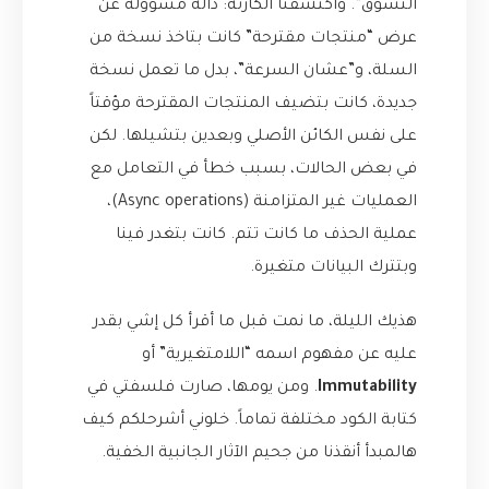
التسوق”. واكتشفنا الكارثة: دالة مسؤولة عن
عرض “منتجات مقترحة” كانت بتاخذ نسخة من
السلة، و”عشان السرعة”، بدل ما تعمل نسخة
جديدة، كانت بتضيف المنتجات المقترحة مؤقتاً
على نفس الكائن الأصلي وبعدين بتشيلها. لكن
في بعض الحالات، بسبب خطأ في التعامل مع
العمليات غير المتزامنة (Async operations)،
عملية الحذف ما كانت تتم. كانت بتغدر فينا
وبتترك البيانات متغيرة.
هذيك الليلة، ما نمت قبل ما أقرأ كل إشي بقدر
عليه عن مفهوم اسمه “اللامتغيرية” أو
Immutability
. ومن يومها، صارت فلسفتي في
كتابة الكود مختلفة تماماً. خلوني أشرحلكم كيف
هالمبدأ أنقذنا من جحيم الآثار الجانبية الخفية.