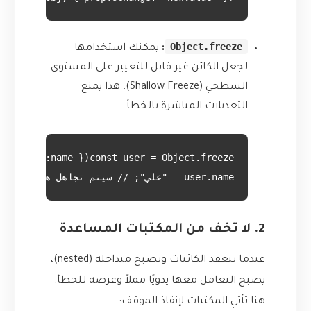
Object.freeze
:
يمكنك استخدامها
لجعل الكائن غير قابل للتغيير على المستوى
السطحي (Shallow Freeze). هذا يمنع
التعديلات المباشرة بالخطأ.
user.name = "علي"; // سيتم تجاهل هذا التغيير في strict mode أو يرمي خطأ

2. لا تخف من المكتبات المساعدة
عندما تتعقد الكائنات وتصبح متداخلة (nested)،
يصبح التعامل معها يدويًا مملاً وعرضة للخطأ.
هنا تأتي المكتبات لإنقاذ الموقف: