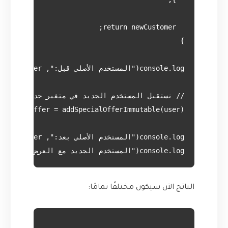
console.log("المستخدم الجديد مع العرض:", userWithOffer);

الناتج الآن سيكون مختلفًا تمامًا: