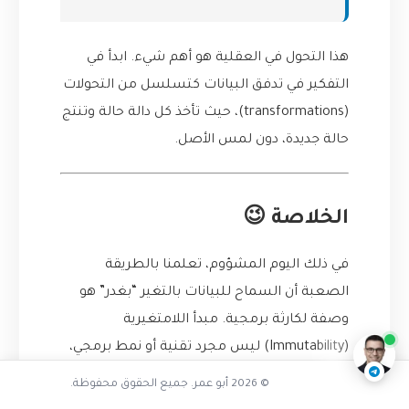
هذا التحول في العقلية هو أهم شيء. ابدأ في
التفكير في تدفق البيانات كتسلسل من التحولات
(transformations)، حيث تأخذ كل دالة حالة وتنتج
حالة جديدة، دون لمس الأصل.
الخلاصة 😉
كيف تمنع الأخطاء البرمجية
في ذلك اليوم المشؤوم، تعلمنا بالطريقة
الصعبة أن السماح للبيانات بالتغير “بغدر” هو
ناقشنا على تليجرام
@AbuOmarTech_bot
وصفة لكارثة برمجية. مبدأ اللامتغيرية
(Immutability) ليس مجرد تقنية أو نمط برمجي،
بل هو فلسفة في بناء برمجيات قوية وموثوقة
© 2026 أبو عمر. جميع الحقوق محفوظة.
ويمكن صيانتها بسهولة.