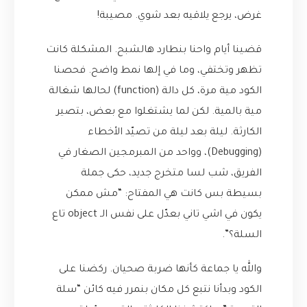
غرض، يرجع يلاقيه بعد شوي. مصيبة!
قضينا أيام واحنا بنطارد هالشبح. المشكلة كانت
تظهر وتختفي، وما في إلها نمط واضح. فحصنا
الكود مية مرة، كل دالة (function) لحالها شغالة
مية بالمية. لكن لما يشتغلوا مع بعض، بتصير
الكارثة. ليلة بعد ليلة من تصيّد الأخطاء
(Debugging)، وواحد من المبرمجين الصغار في
الفريق، شب لسا متخرج جديد، حكى جملة
بسيطة بس كانت هي المفتاح: “مش ممكن
يكون في اشي تاني بعدّل على نفس الـ object تاع
السلة؟”.
والله يا جماعة كأنها ضربة صحيان. ركضنا على
الكود وبدأنا نتبع كل مكان بنمرر فيه كائن “سلة