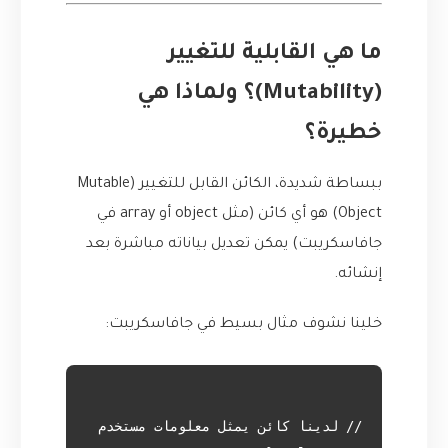
ما هي القابلية للتغيير
(Mutability)؟ ولماذا هي
خطيرة؟
ببساطة شديدة، الكائن القابل للتغيير (Mutable
Object) هو أي كائن (مثل object أو array في
جافاسكريبت) يمكن تعديل بياناته مباشرة بعد
إنشائه.
خلينا نشوف مثال بسيط في جافاسكريبت: