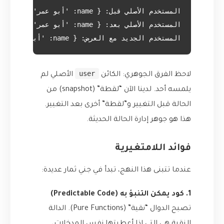
المستخدم الجديد مع العرض: { name: 'أبو عمر', ..., cart: ['زيت زيتون', 'زعتر', 'جبنة نابلسية (عرض خاص)'] }

user
لاحظ الفرق الجوهري: الكائن
الأصلي لم
يلمسه أحد. لدينا الآن “لقطة” (snapshot) من
الحالة قبل التغيير و”لقطة” أخرى بعد التغيير.
هذا هو جوهر إدارة الحالة الحديثة.
فوائد اللامتغيرية
عندما تتبنى هذا النهج، تبدأ في جني ثمار عديدة:
1. كود يمكن التنبؤ به (Predictable Code)
تصبح الدوال “نقية” (Pure Functions). الدالة