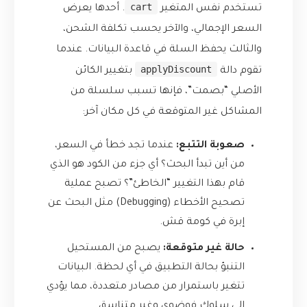
cart
تستخدم نفس المتغير
. أحدها يعرض
السعر الإجمالي، والآخر يحسب تكلفة الشحن،
والثالث يحفظ السلة في قاعدة البيانات. عندما
applyDiscount
تقوم دالة
بتغيير الكائن
الأصلي “بصمت”، فإنها تسبب سلسلة من
المشاكل غير المتوقعة في كل مكان آخر:
صعوبة التتبع:
عندما تجد خطأ في السعر،
من أين تبدأ البحث؟ أي جزء من الكود هو الذي
قام بهذا التغيير “الخاطئ”؟ تصبح عملية
تصحيح الأخطاء (Debugging) مثل البحث عن
إبرة في كومة قش.
حالة غير متوقعة:
يصبح من المستحيل
التنبؤ بحالة التطبيق في أي لحظة. البيانات
تتغير باستمرار من مصادر متعددة، مما يؤدي
إلى سلوك فوضوي وغير متناسق.