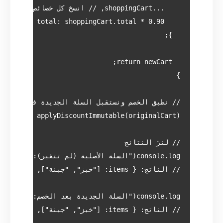
// الناتج: { items: ["خبز", "جبنة"], total: 4.50 }
