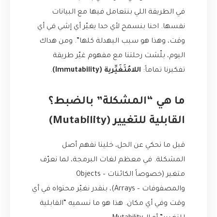
في الطريقة اللي بنتعامل فيها مع البيانات
نفسها. احنا بنسمح لأي حدا يغيّر أي إشي في أي
وقت، وهذا هو سبب البهدلة كلها”. ومن هداك
اليوم، بلّشت رحلتنا مع مفهوم غيّر طريقة
تفكيرنا تماماً:
اللامُتَغَيِّرية (Immutability)
.
ما هي “المشكلة” بالضبط؟
القابلية للتغيير (Mutability)
قبل ما نحكي عن الحل، خلينا نفهم أصل
المشكلة. في معظم لغات البرمجة، لما نعرّف
متغير (خصوصاً الكائنات – Objects
والمصفوفات – Arrays)، بنقدر نغيّر محتواه في أي
وقت وفي أي مكان. هذا هو ما نسميه “القابلية