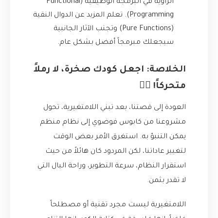
الزاوية في البرمجة الوظيفية (Functional
Programming). تعلم المزيد عن الدوال النقية
(Pure Functions) وتجنب الآثار الجانبية
سيجعلك مبرمجاً أفضل بشكل عام.
الخلاصة: اجعل كودك صخرة، لا رملاً
متحركاً! 🧗‍♂️
العودة إلى قصتنا، بعد تبني اللامتغيرية، تحول
مشروعنا من كابوس فوضوي إلى نظام منظم
يمكن التنبؤ به. استغرق الأمر بعض الوقت
لتغيير عاداتنا، لكن المردود كان هائلاً من حيث
استقرار النظام، سرعة التطوير، وراحة البال التي
لا تقدر بثمن.
اللامتغيرية ليست مجرد تقنية أو مصطلحاً