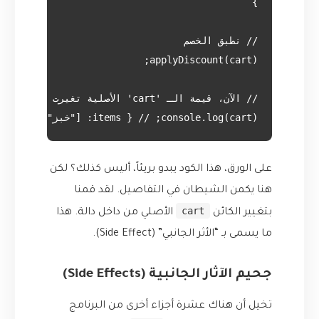
console.log(cart); // { items: ["خبز", "جبنة"], total: 4.50 }

على الورق، هذا الكود يبدو بريئاً، أليس كذلك؟ لكن
هنا يكمن الشيطان في التفاصيل. لقد قمنا
cart
بتغيير الكائن
الأصلي من داخل دالة. هذا
ما يسمى بـ “الأثر الجانبي” (Side Effect).
جحيم الآثار الجانبية (Side Effects)
تخيل أن هناك عشرة أجزاء أخرى من البرنامج