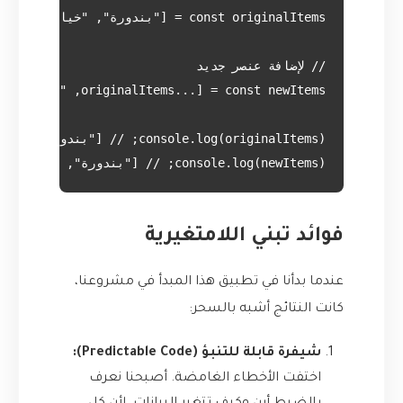
console.log(newItems); // ["بندورة", "خيار", "فلفل"] (النسخة الجديدة)

فوائد تبني اللامتغيرية
عندما بدأنا في تطبيق هذا المبدأ في مشروعنا،
كانت النتائج أشبه بالسحر:
شيفرة قابلة للتنبؤ (Predictable Code):
اختفت الأخطاء الغامضة. أصبحنا نعرف