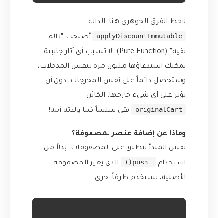
لاحظ الفرق الجوهري هنا. الدالة
applyDiscountImmutable
أصبحت “دالة
نقية” (Pure Function). لا تسبب أي آثار جانبية.
يمكنك استدعاؤها مليون مرة بنفس المدخلات،
وستحصل دائماً على نفس المخرجات، دون أن
تؤثر على أي شيء خارجها. الكائن
originalCart
بقي سليماً كما ولدته أمه!
وماذا عن إضافة عنصر لمصفوفة؟
نفس المبدأ ينطبق على المصفوفات. بدلاً من
.push()
استخدام
الذي يغير المصفوفة
الأصلية، نستخدم طرقاً أخرى.