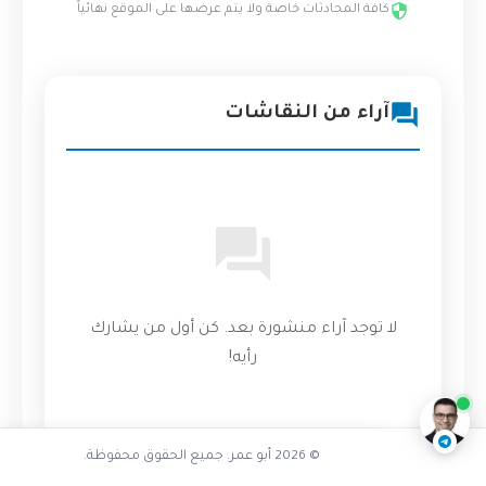
كافة المحادثات خاصة ولا يتم عرضها على الموقع نهائياً
آراء من النقاشات
هل واجهت مشاكل بيانات متغيرة
لا توجد آراء منشورة بعد. كن أول من يشارك
رأيه!
ناقشنا على تليجرام
@AbuOmarTech_bot
© 2026 أبو عمر. جميع الحقوق محفوظة.