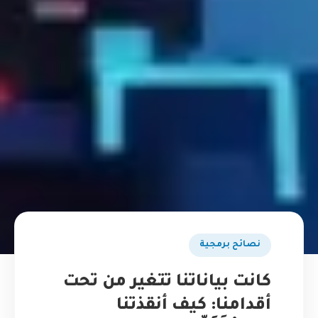
نصائح برمجية
كانت بياناتنا تتغير من تحت
أقدامنا: كيف أنقذتنا