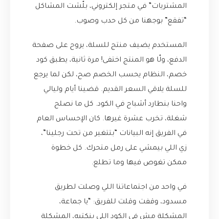
المشتريات” في متجر إلكتروني، بلّشت المشاكل
“تفقع” بوجهنا من كل حدب وصوب.
المستخدم يضيف منتج للسلة، يروح على صفحة
الدفع، ولّا هو المنتج اختفى! مرة ثانية، يطبق كود
خصم، النظام يحسب الخصم صح، لكن لما يرجع
للسلة يلاقي السعر القديم. قضينا أيام وليالي
واحنا بنطارد أشباح في الكود. كل ما نصلح
شغلة، تخرب عشرة غيرها. كان الإحساس العام
في الفريق إنه البيانات “بتتغير من تحت رجلينا”،
زي اللي بيمشي على رمل متحرك. كل خطوة
ممكن تغوص فيها وما تطلع.
في واحد من اجتماعاتنا اللي وصلت لطريق
مسدود، وقفت وقلت للفريق: “يا جماعة،
المشكلة مش في الكود اللي بنكتبه، المشكلة