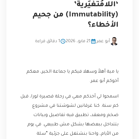
‘اللامُتَغَيِّرية’
(Immutability) من جحيم
الأخطاء؟
أبو عمر
21 مايو، 2026
1 دقائق قراءة
يا مية أهلاً وسهلا فيكم يا جماعة الخير، معكم
أخوكم أبو عمر.
اسمحوا لي آخذكم معي في رحلة قصيرة لورا، قبل
كم سنة. كنا غرقانين لشوشتنا في مشروع
ضخم ومعقد، تطبيق فيه تفاصيل وبيانات
بتتداخل ببعضها بشكل مش طبيعي. في يوم
من الأيام، واحنا بنشتغل على جزئية “سلة