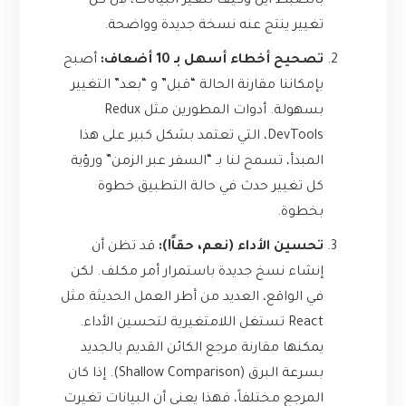
بالضبط أين وكيف تتغير البيانات، لأن كل
تغيير ينتج عنه نسخة جديدة وواضحة.
تصحيح أخطاء أسهل بـ 10 أضعاف:
أصبح
بإمكاننا مقارنة الحالة “قبل” و “بعد” التغيير
بسهولة. أدوات المطورين مثل Redux
DevTools، التي تعتمد بشكل كبير على هذا
المبدأ، تسمح لنا بـ “السفر عبر الزمن” ورؤية
كل تغيير حدث في حالة التطبيق خطوة
بخطوة.
تحسين الأداء (نعم، حقاً!):
قد تظن أن
إنشاء نسخ جديدة باستمرار أمر مكلف. لكن
في الواقع، العديد من أطر العمل الحديثة مثل
React تستغل اللامتغيرية لتحسين الأداء.
يمكنها مقارنة مرجع الكائن القديم بالجديد
بسرعة البرق (Shallow Comparison). إذا كان
المرجع مختلفاً، فهذا يعني أن البيانات تغيرت