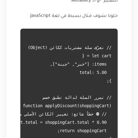
للتغيير” أو الـ Mutability.
خلونا نشوف مثال بسيط في لغة JavaScript: