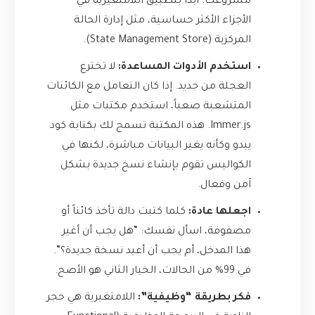
مشروعك. ابدأ بتطبيق اللامتغيرية في
الأجزاء الأكثر حساسية، مثل إدارة الحالة
المركزية (State Management Store).
استخدم الأدوات المساعدة:
لا تخترع
العجلة من جديد. إذا كان التعامل مع الكائنات
المتشعبة صعباً، استخدم مكتبات مثل
Immer.js
. هذه المكتبة تسمح لك بكتابة كود
يبدو وكأنه يغير البيانات مباشرة، لكنها في
الكواليس تقوم بإنشاء نسخ جديدة بشكل
آمن وفعال.
اجعلها عادة:
كلما كتبت دالة تأخذ كائناً أو
مصفوفة، اسأل نفسك: “هل يجب أن أغير
هذا المدخل، أم يجب أن أعيد نسخة جديدة؟”.
في 99% من الحالات، الخيار الثاني هو الأصح.
فكر بطريقة “وظيفية”:
اللامتغيرية هي حجر