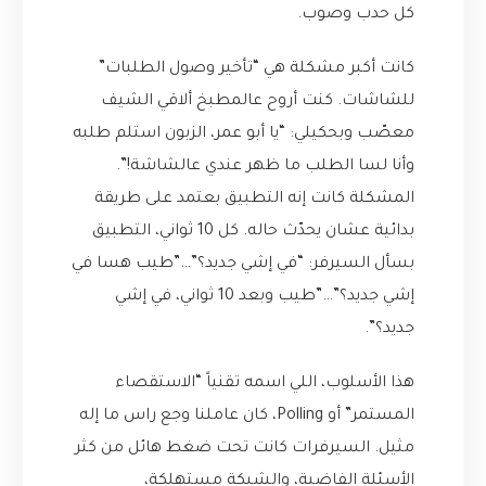
كل حدب وصوب.
كانت أكبر مشكلة هي “تأخير وصول الطلبات”
للشاشات. كنت أروح عالمطبخ ألاقي الشيف
معصّب وبحكيلي: “يا أبو عمر، الزبون استلم طلبه
وأنا لسا الطلب ما ظهر عندي عالشاشة!”.
المشكلة كانت إنه التطبيق بعتمد على طريقة
بدائية عشان يحدّث حاله. كل 10 ثواني، التطبيق
بسأل السيرفر: “في إشي جديد؟”…”طيب هسا في
إشي جديد؟”…”طيب وبعد 10 ثواني، في إشي
جديد؟”.
هذا الأسلوب، اللي اسمه تقنياً “الاستقصاء
المستمر” أو Polling، كان عاملنا وجع راس ما إله
مثيل. السيرفرات كانت تحت ضغط هائل من كثر
الأسئلة الفاضية، والشبكة مستهلكة،