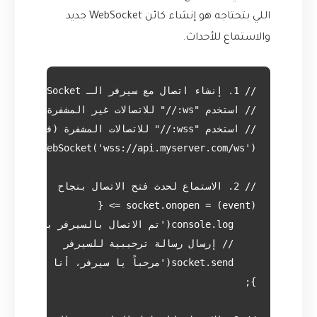
اللي بتحتاجه هو إنشاء كائن WebSocket جديد
والاستماع للأحداث.