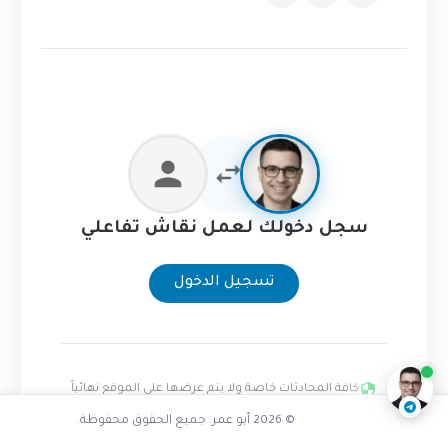
سجل دخولك لعمل نقاش تفاعلي
تسجيل الدخول
تفاعل مع الذكاء الاصطناعي
ناقشنا على تليجرام
@AbuOmarTech_bot
كافة المحادثات خاصة ولا يتم عرضها على الموقع نهائياً
© 2026 أبو عمر. جميع الحقوق محفوظة.