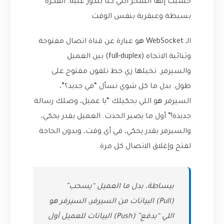
حسيت إنها السحر اللي كنا بندور عليه. الفكرة
بسيطة وعبقرية بنفس الوقت.
الـ WebSocket هو عبارة عن قناة اتصال مفتوحة
وثنائية الاتجاه (full-duplex) بين العميل
والسيرفر. تخيلها زي خط تلفون مفتوح على
طول. بدل ما كل شوي تسأل “في جديد؟”،
السيرفر هو اللي بحكيلك “يا عميل، وصلك رسالة
جديدة!” أول ما يصير الحدث. العميل بقدر يحكي،
والسيرفر بقدر يحكي، في أي وقت، وبدون الحاجة
لفتح وإغلاق الاتصال كل مرة.
ببساطة، بدل ما العميل “يسحب”
(Pull) البيانات من السيرفر، السيرفر هو
اللي “بدفع” (Push) البيانات للعميل أول