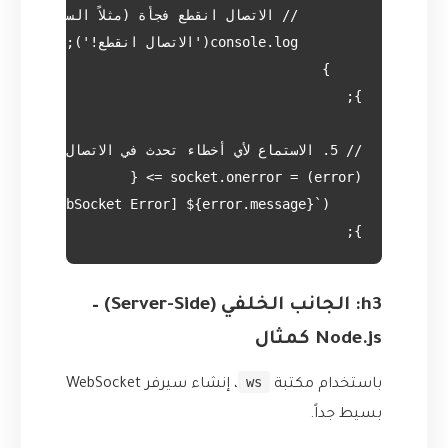
};

h3: الجانب الخلفي (Server-Side) –
Node.js كمثال
ws
باستخدام مكتبة
، إنشاء سيرفر WebSocket
بسيط جداً.