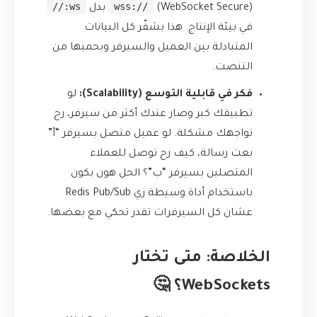
ws://
wss://
(WebSocket Secure) بدل
في بيئة الإنتاج. هذا بشفّر كل البيانات
المتبادلة بين العميل والسيرفر وبحميها من
التنصت.
فكر في قابلية التوسع (Scalability):
لو
تطبيقك كبر وصار عندك أكثر من سيرفر، رح
تواجهك مشكلة. لو عميل متصل بسيرفر “أ”
بعت رسالة، كيف رح توصل للعملاء
المتصلين بسيرفر “ب”؟ الحل هون بكون
باستخدام أداة وسيطة زي Redis Pub/Sub
عشان كل السيرفرات تقدر تحكي مع بعضها.
الخلاصة: متى تختار
WebSockets؟ 🤔