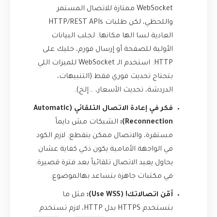
WebSocket ممتازة للاتصال المستمر
واللحظي، لكن طلبات HTTP/REST APIs
العادية لسا الها مكانها. لجلب البيانات
الأولية للصفحة أو إرسال فورم، خليك على
HTTP. استخدم الـ WebSocket للميزات اللي
بتحتاج تحديث فوري فقط (التنبيهات،
الدردشة، تحديث الأسعار، …إلخ).
فكر في إعادة الاتصال التلقائي (Automatic
Reconnection):
الشبكات مش دايماً
مستقرة، والاتصال ممكن ينقطع. لازم الكود
في الواجهة الأمامية يكون ذكي كفاية عشان
يحاول يعيد الاتصال تلقائياً بعد فترة قصيرة.
في مكتبات جاهزة بتساعد بهالموضوع.
أمّن اتصالاتك! (Use WSS):
مثل ما
بتستخدم HTTPS بدل HTTP، لازم تستخدم