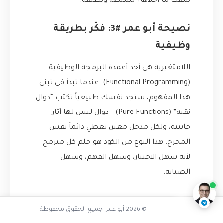
شفت ما أحلاها؟ بسيطة ونظيفة.
نصيحة أبو عمر #3: فكّر بطريقة
وظيفية
اللامتغيرية هي أحد أعمدة البرمجة الوظيفية
(Functional Programming). عندما تبدأ في تبني
هذا المفهوم، ستجد نفسك طبيعياً تكتب “دوال
نقية” (Pure Functions) – دوال ليس لها آثار
جانبية، ولكل مدخل معين تعطي دائماً نفس
المخرج. هذا النوع من الكود هو حلم كل مبرمج
لماذا الآثار الجانبية كابوس
لأنه سهل الاختبار، وسهل الفهم، وسهل
ناقشنا على تليجرام
@AbuOmarTech_bot
الصيانة.
الخلاصة: وصية أبو عمر
© 2026 أبو عمر. جميع الحقوق محفوظة.