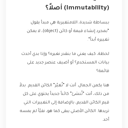
(Immutability) أصلاً؟
ببساطة شديدة، اللامتغيرية هي مبدأ يقول:
“بمجرد إنشاء قيمة أو كائن (object)، لا يمكن
تغييره أبداً”.
لحظة، كيف يعني ما بنقدر نغيره؟ وإذا بدي أحدث
بيانات المستخدم؟ أو أضيف عنصر جديد على
قائمة؟
هنا يكمن الجمال. أنت لا “تُغيّر” الكائن القديم. بدلاً
من ذلك، أنت “تُنشئ” كائناً جديداً يحتوي على كل
قيم الكائن القديم، بالإضافة إلى التغييرات التي
تريدها. الكائن الأصلي يبقى كما هو، نقيّاً لم يمسه
أحد.