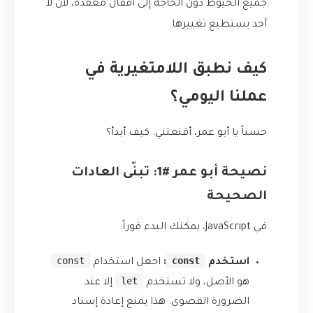
جميع الخيوط دون الحاجة إلى أقفال معقدة، لأن لا
أحد يستطيع تغييرها.
كيف نطبق اللامتغيرية في
عملنا اليومي؟
حسناً يا أبو عمر، أقنعتني. كيف أبدأ؟
نصيحة أبو عمر #1: تبنّى العادات
الصحيحة
في JavaScript، يمكنك البدء فوراً:
const
const
استخدم
:
اجعل استخدام
let
هو الأصل، ولا تستخدم
إلا عند
الضرورة القصوى. هذا يمنع إعادة إسناد