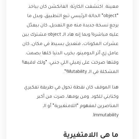
معينة. اكتشفت الكارثة: الفانكشن كان بياخذ
“object” الحالة الرئيسي تبع التطبيق، وبدل ما
يرجع نسخة جديدة منه مع التعديل، كان بيعدّل
عليه مباشرة! وبما إنه هاد الـ object مشترك بين
عشرات المكونات، فتعديل بسيط في مكان، كان
عامل زي أثر الدومينو، بخرب الدنيا كلها بصمت.
وقتها صرخت على زميلي اللي جنبي: “ولك لاقيها!
المشكلة في الـ Mutability!”.
هذا الموقف كان نقطة تحول في طريقة تفكيري
وكتابتي للكود. ومن يومها، صرت من أكبر
المناصرين لمفهوم “اللامتغيرية” أو الـ
Immutability.
ما هي اللامتغيرية