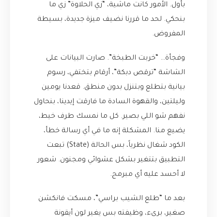
بأول. الأمور كانت ماشية، “زي الحلاوة” زي ما
بنحكي. لحد ما قررنا نضيف ميزة جديدة، بسيطة
المفروض.
وفجأة… “خربت الطبخة”. صارت البيانات على
الشاشة “ترقص دبكة”، أرقام بتختفي، رسوم
بيانية بتطلع وبتنزل بدون منطق. قعدنا يومين
وليلتين، والقهوة السادة ما فارقت إيدينا، بنحاول
نفهم شو اللي بصير. كل ما نمسك طرف خيط،
يضيع منا. المشكلة إنه ما في أي رسالة خطأ،
الكود شغال نظرياً، بس الحالة (State) تبعت
التطبيق بتتغير بشكل عشوائي ومجنون. شعور
لا أحسد عليه أي مبرمج.
بعد ما “طلع الشيب براسي”، مسكت فانكشن
صغير، بريء، وظيفته بس يغير لون أيقونة