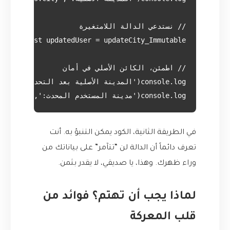
console.log('مدينة المستخدم المحدث:', updatedUser.address.city); // "القدس"

في الطريقة الثانية، الكود يمكن التنبؤ به. أنت
تعرف دائماً أن الدالة لن “تتآمر” على بياناتك من
وراء ظهرك. وهذا، يا صديقي، لا يقدر بثمن.
لماذا يجب أن تهتم؟ فوائد من
قلب المعركة