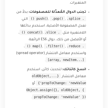
المتغيرات.
تجنب الدوال المُعدِّلة للمصفوفات:
بدلاً من
.pop()
.splice()
.push()
,
,
التي
تعدل المصفوفة الأصلية، استخدم بدائلها
.slice()
.concat()
اللامتغيرة مثل
,
،
أو الأفضل من ذلك، دوال ES6 الرائعة:
.filter()
.reduce()
.map()
،
,
,
واستخدم معامل الانتشار (spread operator)
[...array, newItem]
.
انسخ كائناتك:
لتحديث كائن، استخدم
{...oldObject,
معامل الانتشار
propToChange: 'newValue'}
أو
Object.assign({}, oldObject, {
propToChange: 'newValue' })
.