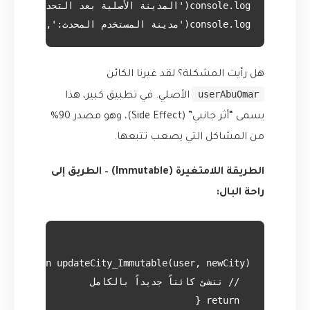
console.log('مدينة المستخدم المحدث:', updatedUser.address.city); // "القدس"

هل رأيت المشكلة؟ لقد غيرنا الكائن
userAbuOmar
الأصلي. في تطبيق كبير، هذا
يسمى “أثر جانبي” (Side Effect)، وهو مصدر 90%
من المشاكل التي يصعب تتبعها.
الطريقة اللامتغيرة (Immutable) – الطريق إلى
راحة البال: