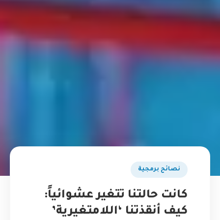
نصائح برمجية
كانت حالتنا تتغير عشوائياً:
كيف أنقذتنا ‘اللامتغيرية’