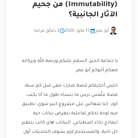
(Immutability) من جحيم
الآثار الجانبية؟
أبو عمر
15 مايو، 2026
2 دقائق قراءة
يا جماعة الخير، السلام عليكم ورحمة الله وبركاته.
معكم أخوكم أبو عمر.
خليني أحكيلكم قصة صارت معي قبل كم سنة،
قصة علّمتني درس ما بنساه طول ما أنا بكتب
كود. كنا شغالين على مشروع كبير شوي، تطبيق
فيه لوحة تحكم تفاعلية بتعرض بيانات حية
لنماذج ذكاء اصطناعي. البيانات هاي كانت بتتغير
كل ثانية، والمستخدم لازم يشوف التحديثات أول