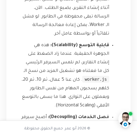
أثناء إنشاء التقرير، يضيع الطلب. الآن،
الرسالة تبقى محفوظة في الطابور. لو فشل
الـ Worker، يمكن إعادة معالجة الرسالة
تلقائياً أو بواسطة عامل آخر.
قابلية التوسع (Scalability):
هذه هي
الجوهرة الحقيقية. عندما زاد الضغط على
إنشاء التقارير، لم نلمس السيرفر الرئيسي.
كل ما فعلناه هو تشغيل المزيد من نسخ الـ
worker.js
. كان عنا 5 عمال، ثم 10، ثم 20،
كلهم يسحبون المهام من نفس الطابور
كيف تعمل طوابير الرسائل بالضبط
ويعملون على التوازي. هذا ما يسمى بالتوسع
ناقشنا على تليجرام
@AbuOmarTech_bot
الأفقي (Horizontal Scaling).
فصل الخدمات (Decoupling):
أصبح سيرفر
الويب لا يعرف شيئاً عن كيفية إنشاء التقارير،
© 2026 أبو عمر. جميع الحقوق محفوظة.
والعامل لا يعرف شيئاً عن سيرفر الويب. هذا