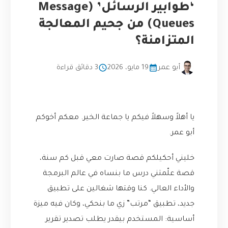
‘طوابير الرسائل’ (Message
Queues) من جحيم المعالجة
المتزامنة؟
أبو عمر
19 مايو، 2026
3 دقائق قراءة
يا أهلاً وسهلاً فيكم يا جماعة الخير. معكم أخوكم
أبو عمر.
خليني أحكيلكم قصة صارت معي قبل كم سنة،
قصة علّمتني درس ما بنساه في عالم البرمجة
والأداء العالي. كنا وقتها شغالين على تطبيق
جديد، تطبيق “مرتب” زي ما بنحكي، وكان فيه ميزة
أساسية: المستخدم بيقدر يطلب تصدير تقرير