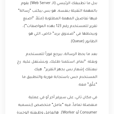
بدل ما تطبيقك الرئيسي (الـ Web Server) يقوم
بالمهمة الثقيلة بنفسه، هو بس بيكتب “رسالة”
فيها تفاصيل المهمة المطلوبة (مثلاً: “اصنع
تقرير للمستخدم رقم 123 بهذه المواصفات”)،
وبيحطها في “صندوق بريد” خاص، اللي هو
الطابور (Queue).
بعد ما يحط الرسالة، بيرجع فوراً للمستخدم
وبقله: “تمام، استلمنا طلبك، وبنشتغل عليه. رح
نبعتلك إشعار بس يجهز التقرير”. هيك
المستخدم حس باستجابة فورية والتطبيق ما
“علّق” معه.
في مكان ثاني، على سيرفر آخر أو في عملية
منفصلة تماماً، فيه “عامل” متخصص (بنسميه
Consumer أو Worker). هالعامل وظيفته الوحيدة