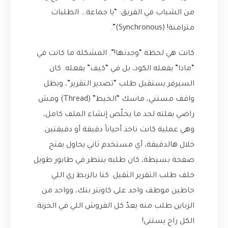
من الشباب في الفريق: “يا جماعة… الطلبات
متزامنة! (Synchronous)”.
كانت هي لحظة “وجدتها!”. المشكلة ما كانت في
“ماذا” يفعله الكود، بل في “كيف” يفعله. كان
السيرفر يستقبل طلب “تصدير التقرير”، ويظل
واقف مستني، ماسك “الخيط” (Thread) ومش
راضي يفلته لحد ما يخلّص إنشاء الملف كامل،
وهي عملية كانت تاخذ أحياناً دقيقة أو دقيقتين.
خلال هالدقيقة، أي مستخدم ثاني يحاول يفتح
صفحة بسيطة، كان طلبه ينتظر في طابور طويل
خلف طلب التقرير الثقيل. كنا بالزبط زي اللي
حاطين موظف واحد على كاونتر بنك، وواحد من
الزباين طلب منه يعدّ كل القروش اللي في الخزنة.
الكل راح يستنى!