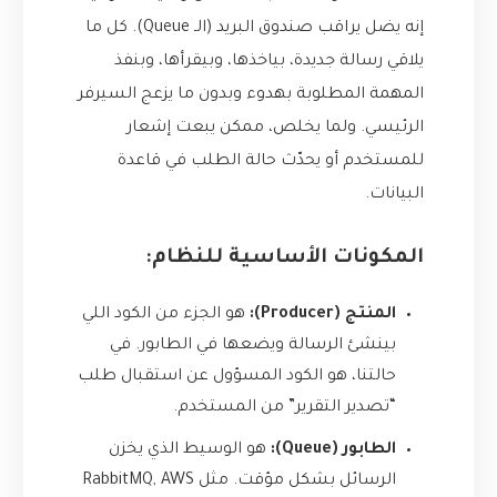
إنه يضل يراقب صندوق البريد (الـ Queue). كل ما
يلاقي رسالة جديدة، بياخذها، وبيقرأها، وبنفذ
المهمة المطلوبة بهدوء وبدون ما يزعج السيرفر
الرئيسي. ولما يخلص، ممكن يبعت إشعار
للمستخدم أو يحدّث حالة الطلب في قاعدة
البيانات.
المكونات الأساسية للنظام:
المنتج (Producer):
هو الجزء من الكود اللي
بينشئ الرسالة ويضعها في الطابور. في
حالتنا، هو الكود المسؤول عن استقبال طلب
“تصدير التقرير” من المستخدم.
الطابور (Queue):
هو الوسيط الذي يخزن
الرسائل بشكل مؤقت. مثل RabbitMQ, AWS