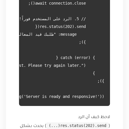
nsole.log('Server is ready and responsive!'));

لاحظ كيف أن الرد
res.status(202).send(...)
(
) يحدث بشكل