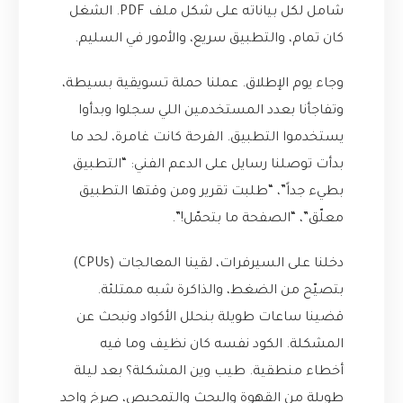
شامل لكل بياناته على شكل ملف PDF. الشغل
كان تمام، والتطبيق سريع، والأمور في السليم.
وجاء يوم الإطلاق. عملنا حملة تسويقية بسيطة،
وتفاجأنا بعدد المستخدمين اللي سجلوا وبدأوا
يستخدموا التطبيق. الفرحة كانت غامرة، لحد ما
بدأت توصلنا رسايل على الدعم الفني: “التطبيق
بطيء جداً”، “طلبت تقرير ومن وقتها التطبيق
معلّق”، “الصفحة ما بتحمّل!”.
دخلنا على السيرفرات، لقينا المعالجات (CPUs)
بتصيّح من الضغط، والذاكرة شبه ممتلئة.
قضينا ساعات طويلة بنحلل الأكواد ونبحث عن
المشكلة. الكود نفسه كان نظيف وما فيه
أخطاء منطقية. طيب وين المشكلة؟ بعد ليلة
طويلة من القهوة والبحث والتمحيص، صرخ واحد