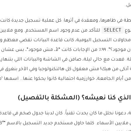
ل.
 في ظاهرها، ومعقدة في أثرها: كل عملية تسجيل جديدة كانت ت
SELECT
نوع
للتأكد من عدم وجود اسم المستخدم. ومع ملايي
حاولات التسجيل اليومية، كانت قاعدة البيانات تقضي معظم و
سؤال واحد: “هل فلان موجود؟”. ٩٩٪ من الإجابات كانت “لأ، مش موجود”، بس
. قعدت مع حالي ليلة، صافن في الشاشة والبيانات اللي بتنهار، و
 أذكى من هيك! مش معقول كل هالتكنولوجيا وفي الآخر بنغرق في 
ن أيام الجامعة، خوارزمية احتمالية كانوا يحكوا عنها… اسمها ‘
الذي كنا نعيشه؟ (المشكلة بالتفصيل)
عونا نحلل ما كان يحدث تقنياً. كان لدينا جدول ضخم في قاعدة 