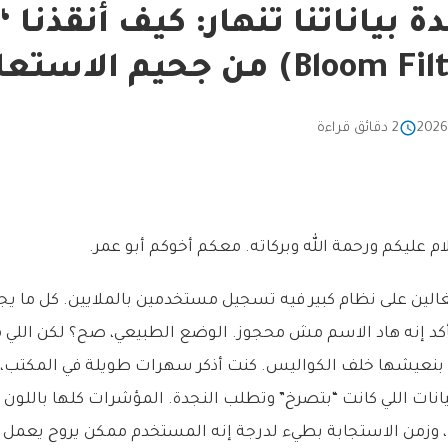
ة بياناتنا تنهار: كيف أنقذنا
2 دقائق قراءة
ام عليكم ورحمة الله وبركاته. معكم أخوكم أبو عمر.
الين على نظام كبير فيه تسجيل مستخدمين بالملايين. كل ما ي
كد إنه هاد الاسم مش محجوز. الوضع الطبيعي، صح؟ لكن اللي م
نا بنعيشها خلف الكواليس. كنت أذكر سهرات طويلة في المكتب، 
بيانات اللي كانت “بتصرخ” وتطلب النجدة. المؤشرات كلها باللون ا
ما، وزمن الاستجابة بطيء لدرجة إنه المستخدم ممكن يروح يعمل