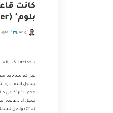
كانت قاعد
بلوم’ (Bloom Filter) من جحيم الاستعلامات؟
أبو عمر
15 مايو، 2026
يا جماعة الخير، السل
قبل كم سنة، كنا شغ
يسجل اسم، لازم نتأ
حجم الكارثة اللي ك
بنحلل أداء قاعدة ال
(CPU) واصل للس