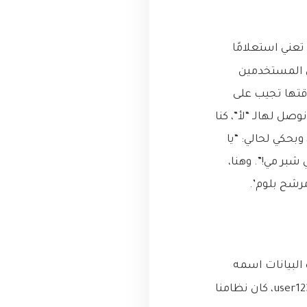
عني استعلامًا
ن المستخدمين
قتها تجيب على
 عشان نوصل لهالـ “لأ”، كنا
بحكي لحالي: “يا
شبر مي!”. وهنا،
مرشح بلوم’.
البيانات اسمه
يحتوي على ملايين الأسماء. كلما حاول مستخدم جديد التسجيل بالاسم “user123″، كان نظامنا