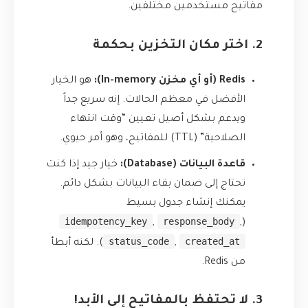
مفاتيح مستخدمين مختلفين.
2. اختر مكان التخزين بحكمة
Redis (أو أي مخزن In-memory):
هو الخيار
الأفضل في معظم الحالات. إنه سريع جداً
ويدعم بشكل أصيل تعيين “وقت انتهاء
الصلاحية” (TTL) للمفاتيح، وهو أمر حيوي.
قاعدة البيانات (Database):
خيار جيد إذا كنت
تحتاج إلى ضمان بقاء البيانات بشكل دائم.
يمكنك إنشاء جدول بسيط
idempotency_key
response_body
,
,
(
status_code
created_at
,
). لكنه أبطأ
من Redis.
3. لا تحتفظ بالمفاتيح إلى الأبد!