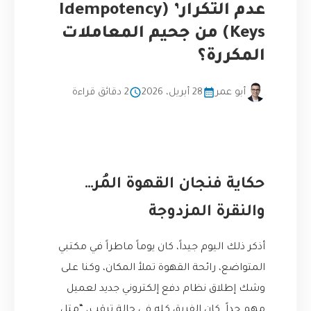
عدم التكرار’ (Idempotency
Keys) من جحيم المعاملات
المكررة؟
أبو عمر
28 أبريل، 2026
2 دقائق قراءة
حكاية فنجان القهوة المُر…
والنقرة المزدوجة
أذكر ذلك اليوم جيداً، كان يوماً ماطراً في مكتبي
المتواضع، رائحة القهوة تملأ المكان، وكنا على
وشك إطلاق نظام دفع إلكتروني جديد لعميل
مهم جداً. كان الفريق كله في حالة ترقب، “متل