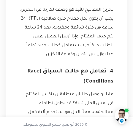
تخزين المفاتيح للأبد هو وصفة لكارثة في التخزين.
يجب أن يكون لكل مفتاح فترة صلاحية (TTL). 24
ساعة هي فترة شائعة ومقبولة. بعد 24 ساعة،
يتم حذف المفتاح، وإذا أرسل العميل نفس
الطلب مرة أخرى، سيعامل كطلب جديد تماماً.
هذا يوازن بين الأمان وكفاءة التخزين.
4. تعامل مع حالات السباق (Race
Conditions)
كيف تمنع النقرات المزدوجة المشاكل
ماذا لو وصل طلبان متطابقان بنفس المفتاح
ناقشنا على تليجرام
@AbuOmarTech_bot
في نفس الملي ثانية؟ قد يحاول نظامك
معالجتهما معاً. الحل هو استخدام آلية قفل
(Locking). عندما يصل الطلب الأول، قم بـ “قفل”
© 2026 أبو عمر. جميع الحقوق محفوظة.
المفتاح (سواء بقفل في قاعدة البيانات أو