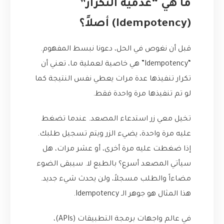
ما هي “عدمية التكرار”
(Idempotency) أصلاً؟
قبل أن نغوص في الحل، دعونا نبسط المفهوم.
“Idempotency” هي خاصية لعملية ما، تعني أن
تكرار تنفيذها عدة مرات يعطي نفس النتيجة كما
لو تم تنفيذها مرة واحدة فقط.
تخيل معي زر استدعاء المصعد. عندما تضغط
عليه مرة واحدة، يضيء الزر ويتم تسجيل طلبك.
إذا ضغطت عليه مرة أخرى، أو عشر مرات، هل
سيأتي المصعد أسرع؟ بالطبع لا. سيبقى الضوء
مضاءاً والطلب مسجلاً، ولن يحدث شيء جديد.
هذا المثال هو جوهر الـ Idempotency.
في عالم واجهات برمجة التطبيقات (APIs)،