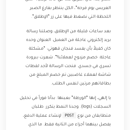
العريس يوم فرحه”، الكل ينتظر بفارغ الصبر
اللحظة التي نضغط فيها على زر “الإطلاق”.
بعد ساعات قليلة من الإطلاق، وصلتنا رسالة
بريد إلكتروني عاجلة من العميل. العنوان وحده
كان كفيلاً بأن يفسد فنجان قهوتي: “مشكلة
عاجلة: خصم مزدوج لعملائنا!”. شعرت ببرودة
تسري في جسدي. فتحت الرسالة لأجد لقطات
شاشة لعملاء غاضبين تم خصم المبلغ من
بطاقاتهم مرتين لنفس الطلب.
يا إلهي، إنها “الورطة” بعينها. بدأنا فوراً في تحليل
السجلات (logs). وجدنا النمط يتكرر: طلبان
POST
متطابقان من نوع
لإنشاء عملية الدفع،
يفصل بينهما أجزاء من الثانية فقط. ما الذي