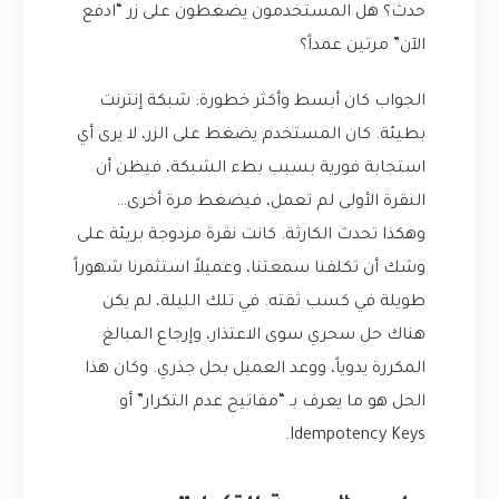
حدث؟ هل المستخدمون يضغطون على زر “ادفع
الآن” مرتين عمداً؟
الجواب كان أبسط وأكثر خطورة: شبكة إنترنت
بطيئة. كان المستخدم يضغط على الزر، لا يرى أي
استجابة فورية بسبب بطء الشبكة، فيظن أن
النقرة الأولى لم تعمل، فيضغط مرة أخرى…
وهكذا تحدث الكارثة. كانت نقرة مزدوجة بريئة على
وشك أن تكلفنا سمعتنا، وعميلاً استثمرنا شهوراً
طويلة في كسب ثقته. في تلك الليلة، لم يكن
هناك حل سحري سوى الاعتذار، وإرجاع المبالغ
المكررة يدوياً، ووعد العميل بحل جذري. وكان هذا
الحل هو ما يعرف بـ “مفاتيح عدم التكرار” أو
Idempotency Keys.