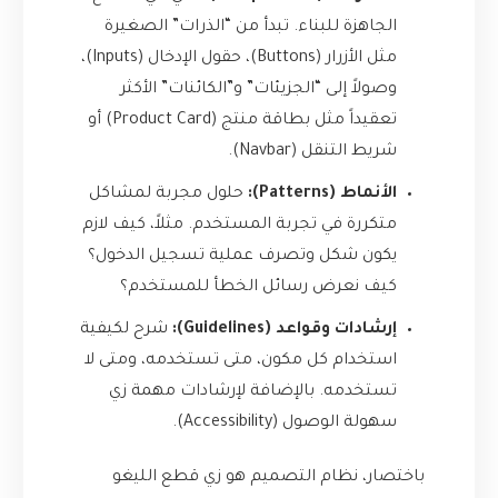
الجاهزة للبناء. تبدأ من “الذرات” الصغيرة
مثل الأزرار (Buttons)، حقول الإدخال (Inputs)،
وصولاً إلى “الجزيئات” و”الكائنات” الأكثر
تعقيداً مثل بطاقة منتج (Product Card) أو
شريط التنقل (Navbar).
الأنماط (Patterns):
حلول مجربة لمشاكل
متكررة في تجربة المستخدم. مثلاً، كيف لازم
يكون شكل وتصرف عملية تسجيل الدخول؟
كيف نعرض رسائل الخطأ للمستخدم؟
إرشادات وقواعد (Guidelines):
شرح لكيفية
استخدام كل مكون، متى تستخدمه، ومتى لا
تستخدمه. بالإضافة لإرشادات مهمة زي
سهولة الوصول (Accessibility).
باختصار، نظام التصميم هو زي قطع الليغو