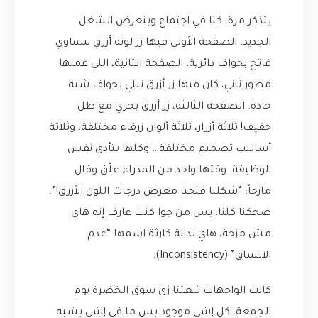
بتذكر مرة، كنا في اجتماع وبنعرض الشغل
الجديد. الصفحة الأولى فيها زر لونه أزرق سماوي
فاتح بحواف دائرية. الصفحة الثانية، اللي عملها
مطور ثاني، كان فيها زر أزرق نيلي بحواف شبه
حادة. الصفحة الثالثة، زر أزرق بحري مع ظل
خفيف! ثلاثة أزرار، ثلاثة ألوان زرقاء مختلفة، وثلاثة
أساليب تصميم مختلفة… وكلها بتأدي نفس
الوظيفة. وقتها واحد من المدراء علّق وقال
مازحاً: “شكلنا فتحنا معرض درجات اللون الأزرق!”.
ضحكنا كلنا، بس من جوا كنت عارف إنه هاي
مش مزحة، هاي بداية كارثة اسمها “عدم
الاتساق” (Inconsistency).
كانت الواجهات تبعتنا زي سوق الخضرة يوم
الجمعة، كل إشي موجود بس ما في إشي بشبه