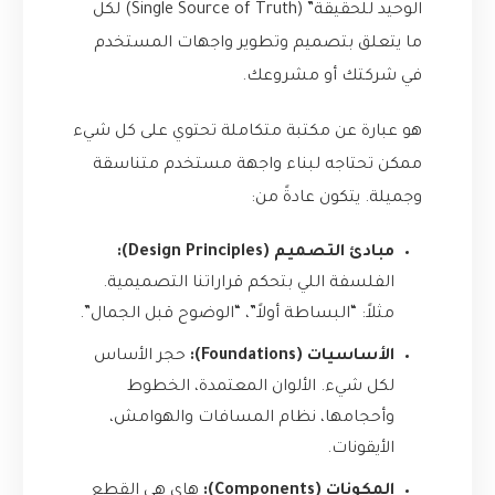
الوحيد للحقيقة” (Single Source of Truth) لكل
ما يتعلق بتصميم وتطوير واجهات المستخدم
في شركتك أو مشروعك.
هو عبارة عن مكتبة متكاملة تحتوي على كل شيء
ممكن تحتاجه لبناء واجهة مستخدم متناسقة
وجميلة. يتكون عادةً من:
مبادئ التصميم (Design Principles):
الفلسفة اللي بتحكم قراراتنا التصميمية.
مثلاً: “البساطة أولاً”، “الوضوح قبل الجمال”.
الأساسيات (Foundations):
حجر الأساس
لكل شيء. الألوان المعتمدة، الخطوط
وأحجامها، نظام المسافات والهوامش،
الأيقونات.
المكونات (Components):
هاي هي القطع