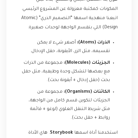
هون بدأ الشغل الجدّي والممتع. بدأنا نبني
المكونات كمكتبة معزولة عن المشروع الرئيسي.
اتبعنا منهجية اسمها “التصميم الذري” (Atomic
Design) اللي بتقسم الواجهة لوحدات صغيرة:
الذرات (Atoms):
أصغر شيء لا يمكن
تقسيمه، مثل الزر، الأيقونة، حقل الإدخال.
الجزيئات (Molecules):
مجموعة من الذرات
مع بعضها لتشكل وحدة وظيفية، مثل حقل
بحث (حقل إدخال + أيقونة بحث).
الكائنات (Organisms):
مجموعة من
الجزيئات لتكوين قسم كامل من الواجهة،
مثل شريط التنقل العلوي (لوغو + قائمة
روابط + حقل بحث).
استخدمنا أداة اسمها
Storybook
. هاي الأداة