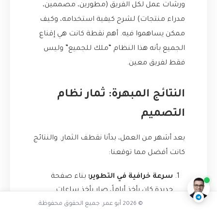
ورشات عمل لكل الفريق (مطورين، مصممين،
مدراء منتجات) لشرح كيفية استخدامه، وكيف
ممكن يساهموا فيه. أهم نقطة كانت هي إقناع
الجميع بأنه هذا النظام “ملك للجميع” وليس
فقط لفريق معين.
النتائج المبهرة: ثمار نظام
التصميم
بعد أشهر من العمل، بدأنا نقطف الثمار. والنتائج
هل واجهت فوضى مشابهة
كانت أفضل مما توقعنا:
ناقشنا على تليجرام
@AbuOmarTech_bot
سرعة خرافية في التطوير:
بناء صفحة
جديدة كان يأخذ أياماً، صار يأخذ ساعات.
المطور صار يركز على منطق العمل (Business
© 2026 أبو عمر. جميع الحقوق محفوظة.