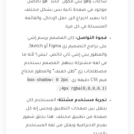
ساعات وهو يبني مكون “جديد” هو بالأصل
موجود في صفحة ثانية بس بشكل مختلف.
كنا بنعيد اختراع الزر، حقل الإدخال، والقائمة
المنسدلة في كل مرة.
فجوة التواصل:
كان المصمم يرسم إشي
على برامج التصميم زي Figma أو Sketch،
والمطور يبني إشي ثاني خالص. ليش؟ لأنه ما
في لغة مشتركة بينهم. المصمم بستخدم
مصطلحات زي “ظل خفيف” والمطور محتاج
box-shadow: 0 2px
قيم CSS دقيقة زي
4px rgba(0,0,0,0.1);
.
تجربة مستخدم مشتتة:
المستخدم كان
يتنقل بين صفحات التطبيق ويحس إنه كل
صفحة من تطبيق مختلف. هذا بخلق شعور
بعدم الاحترافية وبقلل من ثقة المستخدم