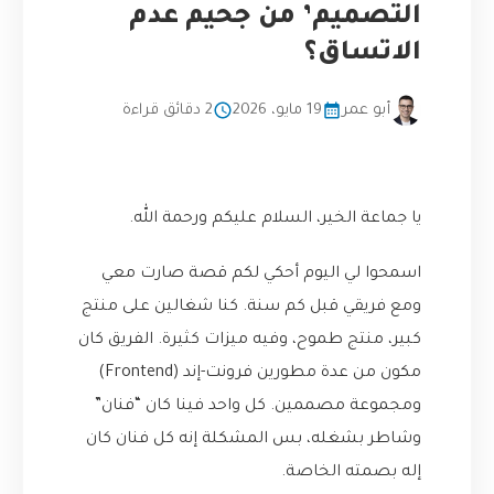
التصميم’ من جحيم عدم
الاتساق؟
أبو عمر
19 مايو، 2026
2 دقائق قراءة
يا جماعة الخير، السلام عليكم ورحمة الله.
اسمحوا لي اليوم أحكي لكم قصة صارت معي
ومع فريقي قبل كم سنة. كنا شغالين على منتج
كبير، منتج طموح، وفيه ميزات كثيرة. الفريق كان
مكون من عدة مطورين فرونت-إند (Frontend)
ومجموعة مصممين. كل واحد فينا كان “فنان”
وشاطر بشغله، بس المشكلة إنه كل فنان كان
إله بصمته الخاصة.