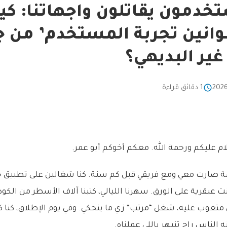
خدمون يقاتلون واجهاتنا: ك
قوانين تجربة المستخدم’ من 
ير البديهي؟
1 دقائق قراءة
لام عليكم ورحمة الله. معكم أخوكم أبو عمر.
 صارت معي ومع فريقي قبل كم سنة. كنا شغالين على تطبيق جد
 عبقرية على الورق. سهرنا الليالي، كتبنا آلاف الأسطر من الكود،
عوب عليه، شغل “مرتب” زي ما بنحكي. وفي يوم الإطلاق، كنا كل
 الناس راح تنبهر باللي عملناه.