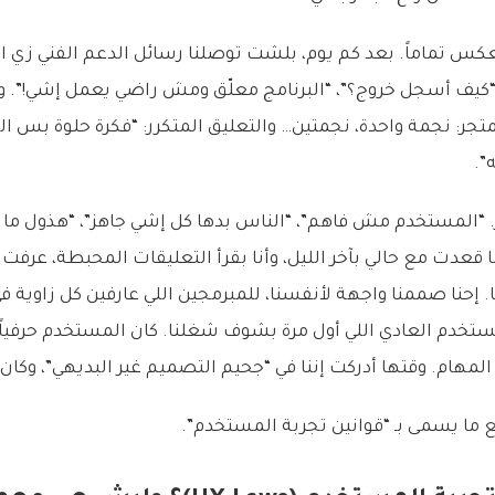
لعكس تماماً. بعد كم يوم، بلشت توصلنا رسائل الدعم الفني زي
، “كيف أسجل خروج؟”، “البرنامج معلّق ومش راضي يعمل إشي!”. وا
متجر: نجمة واحدة، نجمتين… والتعليق المتكرر: “فكرة حلوة بس
”.
ابر. “المستخدم مش فاهم”، “الناس بدها كل إشي جاهز”، “هذول ما 
ما قعدت مع حالي بآخر الليل، وأنا بقرأ التعليقات المحبطة، عر
 إحنا صممنا واجهة لأنفسنا، للمبرمجين اللي عارفين كل زاوية 
تخدم العادي اللي أول مرة بشوف شغلنا. كان المستخدم حرفياً “
ام. وقتها أدركت إننا في “جحيم التصميم غير البديهي”، وكان ل
 ما يسمى بـ “قوانين تجربة المستخدم”.