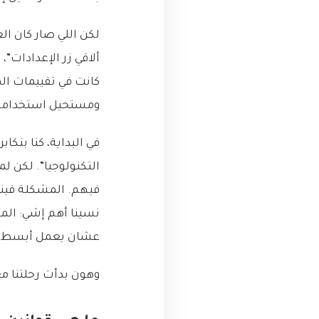
لكن اللي صار كان ا
ألاقي زر الإعدادات”
كانت في تقييمات ال
ومستحيل استخدامه
في البداية، كنا بنك
التكنولوجيا”. لكن ل
فيهم. المشكلة فينا.
نسينا أهم إشي: المس
عشان يعمل أبسط المه
وهون بدأت رحلتنا مع