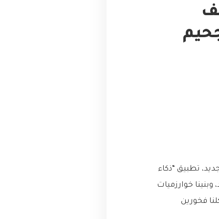
يف
جحيم
يد، تطبيق “ذكاء
 وبنينا خوارزميات
نا فخورين