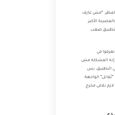
 المطر. “مش عارف
لمصيبة الأكبر
 التطبيق صعب
بعرفوا في
فت إنه المشكلة مش
في التطبيق، بس
يُقاتل” الواجهة
ازم نلاقي مخرج.