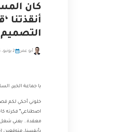
كان المست
أنقذتنا ‘
التصميم غ
أبو عمر
2 يونيو، 2026
يا جماعة الخير، الس
خلوني أحكي لكم قصة
اصطناعي” فكرته كانت
معقدة… يعني شغل مت
بأنفسنا، متوقعين إنه