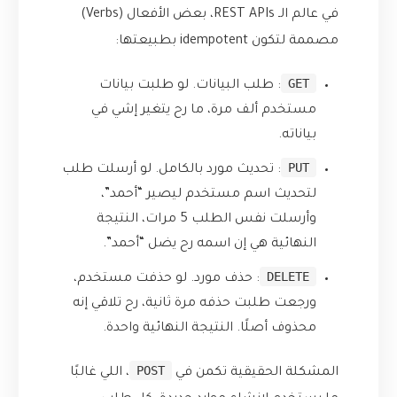
في عالم الـ REST APIs، بعض الأفعال (Verbs)
مصممة لتكون idempotent بطبيعتها:
GET
: طلب البيانات. لو طلبت بيانات
مستخدم ألف مرة، ما رح يتغير إشي في
بياناته.
PUT
: تحديث مورد بالكامل. لو أرسلت طلب
لتحديث اسم مستخدم ليصير “أحمد”،
وأرسلت نفس الطلب 5 مرات، النتيجة
النهائية هي إن اسمه رح يضل “أحمد”.
DELETE
: حذف مورد. لو حذفت مستخدم،
ورجعت طلبت حذفه مرة ثانية، رح تلاقي إنه
محذوف أصلًا. النتيجة النهائية واحدة.
POST
المشكلة الحقيقية تكمن في
، اللي غالبًا