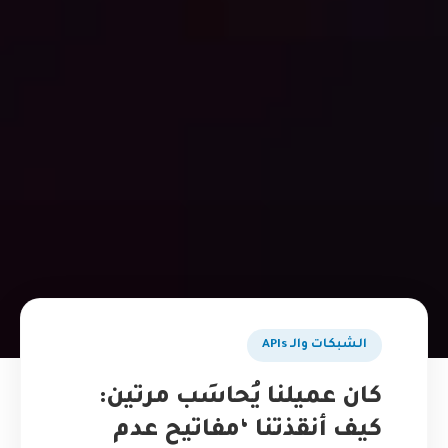
الشبكات والـ APIs
كان عميلنا يُحاسَب مرتين:
كيف أنقذتنا ‘مفاتيح عدم