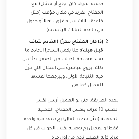
نفسه، سواء كان نجاح أو فشل) مع
المفتاح الفريد في مكان مؤقت (مثل
قاعدة بيانات سريعة زي Redis أو جدول
في قاعدة البيانات الرئيسية).
إذا كان المفتاح مكررًا (الخادم شافه
قبل هيك):
هنا يكمن السحر! الخادم ما
بعيد معالجة الطلب من الصفر. بدلًا من
ذلك، بروح مباشرةً على المكان اللي خزّن
فيه النتيجة الأولى، وبيرجعها نفسها
للعميل كما هي.
بهذه الطريقة، حتى لو العميل أرسل نفس
الطلب 10 مرات بنفس المفتاح، العملية
الحقيقية (مثل خصم المال) رح تتنفذ مرة واحدة
فقط! والعميل رح يوصله نفس الجواب في كل
مرة، كأنه الطلب نجح من أول مرة.