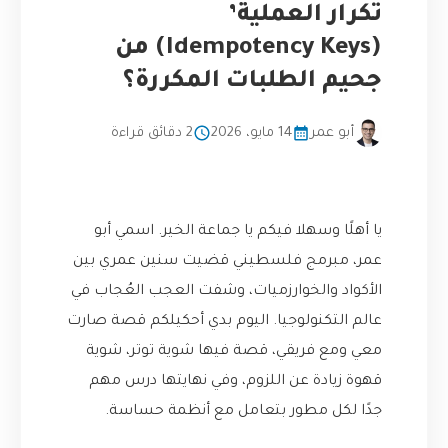
تكرار العملية’
(Idempotency Keys) من
جحيم الطلبات المكررة؟
أبو عمر
14 مايو، 2026
2 دقائق قراءة
يا أهلًا وسهلا فيكم يا جماعة الخير. اسمي أبو
عمر، مبرمج فلسطيني قضيت سنين عمري بين
الأكواد والخوارزميات، وشفت العجب العُجاب في
عالم التكنولوجيا. اليوم بدي أحكيلكم قصة صارت
معي ومع فريقي، قصة فيها شوية توتر، شوية
قهوة زيادة عن اللزوم، وفي نهايتها درس مهم
جدًا لكل مطور بتعامل مع أنظمة حساسة.