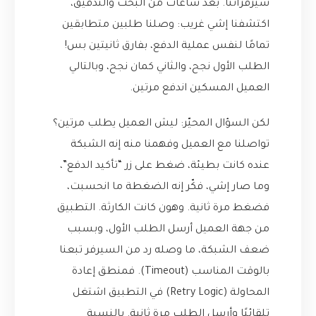
سيرفراتنا. بعد ساعات من البحث والتدقيق،
اكتشفنا إشي غريب: وصلنا طلبين متطابقين
تمامًا لنفس عملية الدفع، بفارق ثانيتين بس!
الطلب الأول نجح، والثاني كمان نجح، وبالتالي
العميل المسكين اندفع مرتين.
لكن السؤال المحيّر: ليش العميل يطلب مرتين؟
تواصلنا مع العميل وفهمنا منه إنه الشبكة
عنده كانت بطيئة، ضغط على زر “تأكيد الدفع”،
وما صار إشي، فكّر إنه الضغطة ما انحسبت،
فضغط مرة ثانية. وهون كانت الكارثة. التطبيق
من جهة العميل أرسل الطلب الأول، وبسبب
ضعف الشبكة، ما وصله رد من السيرفر تبعنا
بالوقت المناسب (Timeout). فمنطق إعادة
المحاولة (Retry Logic) في التطبيق اشتغل
تلقائيًا وأرسل الطلب مرة ثانية. بالنسبة