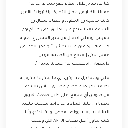
كنا في فترة إطلاق نظام دفع جديد لواحد من
عملائنا الكبار في مجال التجارة الإلكترونية. الأمور
كانت ماشية زي الحلاوة، والنظام شغال زي
الساعة. بعد أسبوع من الإطلاق، وفي صباح يوم
خميس، وصلني اتصال من مدير المشروع، صوته
كان فيه نبرة قلق ما بتريحش: “أبو عمر، الحق! في
عميل بحكي إنه دفع حق الطلبية مرتين!
والمصاري انخصمت من حسابه مرتين!”.
قلبي وقتها نزل عند ركبي، زي ما بحكوها. فكرة إنه
نظامنا بخربط وبخصم مصاري الناس بالزيادة
هي كابوس أي مبرمج. على طول جمعت الفريق،
وصرنا زي خلية النحل، واحد براجع سجلات قاعدة
البيانات (Logs)، وواحد بفحص بوابة الدفع، وأنا
كنت بحاول أحلل طلبات الـ API اللي وصلت