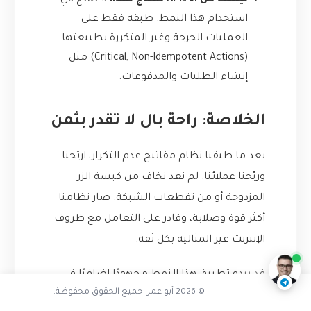
ليست كل الـ APIs تحتاج لهذا:
لا تبالغ في
استخدام هذا النمط. طبقه فقط على
العمليات الحرجة وغير المتكررة بطبيعتها
(Critical, Non-Idempotent Actions) مثل
إنشاء الطلبات والمدفوعات.
الخلاصة: راحة بال لا تقدر بثمن
بعد ما طبقنا نظام مفاتيح عدم التكرار، ارتحنا
وريّحنا عملائنا. لم نعد نخاف من كبسة الزر
المزدوجة أو من تقطعات الشبكة. صار نظامنا
لماذا تحدث الطلبات المكررة
أكثر قوة وصلابة، وقادر على التعامل مع ظروف
ناقشنا على تليجرام
@AbuOmarTech_bot
الإنترنت غير المثالية بكل ثقة.
قد يبدو تطبيق هذا النمط مجهودًا إضافيًا في
© 2026 أبو عمر. جميع الحقوق محفوظة.
البداية، لكن صدقني، هو استثمار بسيط يمنحك