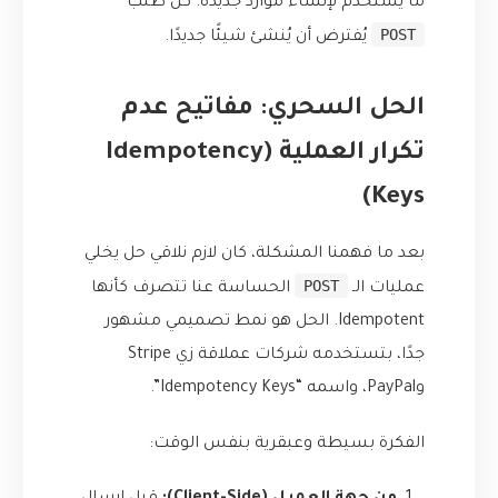
ما يستخدم لإنشاء موارد جديدة. كل طلب
POST
يُفترض أن يُنشئ شيئًا جديدًا.
الحل السحري: مفاتيح عدم
تكرار العملية (Idempotency
Keys)
بعد ما فهمنا المشكلة، كان لازم نلاقي حل يخلي
POST
عمليات الـ
الحساسة عنا تتصرف كأنها
Idempotent. الحل هو نمط تصميمي مشهور
جدًا، بتستخدمه شركات عملاقة زي Stripe
وPayPal، واسمه “Idempotency Keys”.
الفكرة بسيطة وعبقرية بنفس الوقت: