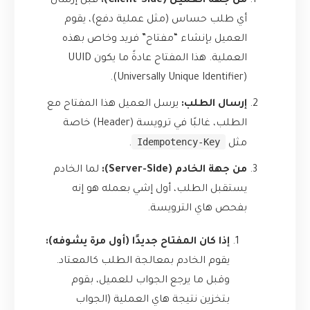
من جهة العميل (Client-Side):
قبل إرسال
أي طلب حساس (مثل عملية دفع)، يقوم
العميل بإنشاء “مفتاح” فريد وخاص بهذه
العملية. هذا المفتاح عادةً ما يكون UUID
(Universally Unique Identifier).
إرسال الطلب:
يرسل العميل هذا المفتاح مع
الطلب، غالبًا في ترويسة (Header) خاصة
Idempotency-Key
مثل
.
من جهة الخادم (Server-Side):
لما الخادم
يستقبل الطلب، أول إشي بعمله هو إنه
بفحص هاي الترويسة.
إذا كان المفتاح جديدًا (أول مرة يشوفه):
يقوم الخادم بمعالجة الطلب كالمعتاد.
وقبل ما يرجع الجواب للعميل، بقوم
بتخزين نتيجة هاي العملية (الجواب