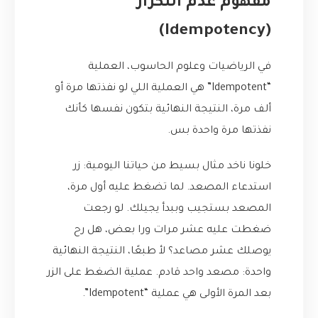
مفهوم عدم التكرار
(Idempotency)
في الرياضيات وعلوم الحاسوب، العملية
“Idempotent” هي العملية اللي لو نفذتها مرة أو
ألف مرة، النتيجة النهائية بتكون نفسها كأنك
نفذتها مرة واحدة بس.
خلونا ناخد مثال بسيط من حياتنا اليومية: زر
استدعاء المصعد. لما تضغط عليه أول مرة،
المصعد بستجيب وببدأ يجيلك. لو رجعت
ضغطت عليه عشر مرات ورا بعض، هل رح
يوصلك عشر مصاعد؟ لأ طبعًا، النتيجة النهائية
واحدة: مصعد واحد قادم. عملية الضغط على الزر
بعد المرة الأولى هي عملية “Idempotent”.