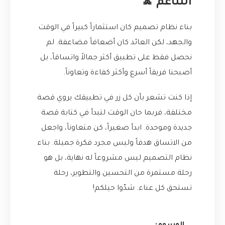
التناغم 🧘
بناء نظام تصميم كان استثماراً كبيراً في الوقت
والجهد، لكن العائد كان أضعافاً مضاعفة. لم
نحصل فقط على تطبيق أكثر جمالاً واتساقاً، بل
أصبحنا فريقاً أسرع وأكثر كفاءة وتعاوناً.
إذا كنت تشعر بأن كل زر في تطبيقك يروي قصة
مختلفة، فربما حان الوقت لتبدأ في كتابة قصة
جديدة وموحدة. ابدأ صغيراً، كن متعاوناً، واجعل
من الاتساق هدفاً وليس مجرد فكرة جميلة. بناء
نظام التصميم ليس مشروعاً له نهاية، بل هو
رحلة مستمرة من التحسين والتطوير، رحلة
تستحق كل عناء. شدّوا حيلكم!