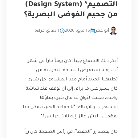
التصميم’ (Design System)
من جحيم الفوضى البصرية؟
أبو عمر
16 مايو، 2026
1 دقائق قراءة
أذكر ذلك الاجتماع جيداً، كان يوماً حاراً في شهر
آب، وكنا نستعرض النسخة التجريبية من
تطبيقنا الجديد أمام مدير المشروع. كل شيء
كان يسير على ما يرام، إلى أن توقف عند شاشة
واحدة، صمت لثوانٍ ثم قال بنبرة يملؤها
الاستغراب والارتباك: “يا جماعة الخير، ممكن حدا
يفهّمني… ليش هالزر إله ثلاث عرايس؟”.
كان يقصد زر “الحفظ”. في رأس الصفحة كان زراً