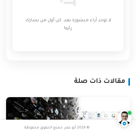
لا توجد آراء منشورة بعد. كن أول من يشارك
رأيه!
مقالات ذات صلة
هل نظام التصميم ضروري
ناقشنا على تليجرام
@AbuOmarTech_bot
© 2026 أبو عمر. جميع الحقوق محفوظة.