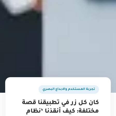
تجربة المستخدم والابداع البصري
كان كل زر في تطبيقنا قصة
مختلفة: كيف أنقذنا ‘نظام