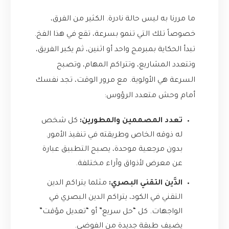
ما مررنا به ليس حالة نادرة. الكثير من الفرق،
خصوصاً تلك التي تنمو بسرعة، تقع في هذا الفخ.
تبدأ الحكاية بمبرمج واحد أو اثنين، ثم يكبر الفريق،
وتتعدد المشاريع، وتتراكم المهام، وتصبح
السرعة هي الأولوية. مع مرور الوقت، تجد نفسك
أمام وحش متعدد الرؤوس:
تعدد المصممين والمطورين:
كل شخص
له ذوقه الخاص وطريقته في تنفيذ الأمور.
بدون مرجعية موحدة، يصبح التطبيق عبارة
عن معرض لأذواق وآراء مختلفة.
الدَّين التقني البصري:
مثلما يتراكم الدين
التقني في الكود، يتراكم الدين البصري في
الواجهات. كل “حل سريع” أو “تعديل مؤقت”
يضيف طبقة جديدة من الفوضى.