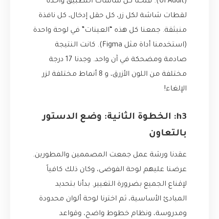
(UI Audit). فتحنا كل شاشات التطبيق وأخذنا
لقطات شاشة لكل زر، كل حقل إدخال، كل نافذة
منبثقة. جمعنا كل هذه “العينات” في لوحة واحدة
(استخدمنا أداة مثل Figma). كانت النتيجة
صادمة ومضحكة في آن واحد. وجدنا 17 درجة
مختلفة من اللون الأزرق، و 8 أنماط مختلفة لزر
الإلغاء!
h3: الخطوة الثانية: وضع الدستور
بالتعاون
عقدنا ورشة عمل جمعت المصممين والمطورين.
عرضنا عليهم لوحة الفوضى، وكان ذلك كافياً
لإقناع الجميع بضرورة التغيير. بدأنا بتحديد
المبادئ الأساسية، ثم اخترنا لوحة ألوان محدودة
ومدروسة، ونظام خطوط واضح، وقواعد