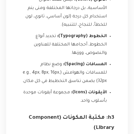
الألوان (Colors):
ليس فقط الألوان
الأساسية، بل درجاتها المختلفة ومتى يتم
استخدام كل درجة (لون أساسي، ثانوي، لون
للخطأ، للنجاح، للتنبيه).
الخطوط (Typography):
تحديد أنواع
الخطوط، أحجامها المختلفة للعناوين
والنصوص، ووزنها.
المسافات (Spacing):
وضع نظام
للمسافات والهوامش (e.g., 4px, 8px, 16px,
32px) يضمن تناسق التخطيط في كل مكان.
الأيقونات (Icons):
مجموعة أيقونات موحدة
بأسلوب واحد.
h3: مكتبة المكونات (Component
Library)